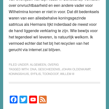
over onvruchtbaarheid en een andere vader voor
Wilhelmina komen er niet in voor. Dat dit bedenksels
waren van een allesbehalve koningsgezinde
satiricus als Hermans lijkt inderdaad de meest voor
de hand liggende verklaring te zijn. Wie bewijs voor
het tegendeel wil leveren, is natuurlijk welkom. Ik
vermoed echter dat het bij het recyclen van het
gerucht via internet zal blijven.
FILED UNDER:
ALGEMEEN
,
OVERIG
TAGGED WITH:
DNA
,
GESCHIEDENIS
,
JOHAN OLDENKAMP
,
KONINGSHUIS
,
SYFILIS
,
TOONDOOF
,
WILLEM III
F
T
Y
F
Primary
Sidebar
a
wi
o
e