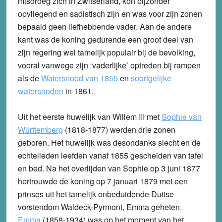
misdroeg zich in Zwitserland, kon bijzonder
opvliegend en sadistisch zijn en was voor zijn zonen
bepaald geen liefhebbende vader. Aan de andere
kant was de koning gedurende een groot deel van
zijn regering wel tamelijk populair bij de bevolking,
vooral vanwege zijn ‘vaderlijke’ optreden bij rampen
als de
Watersnood van 1855
en
soortgelijke
watersnoden
in 1861.
Uit het eerste huwelijk van Willem III met
Sophie van
Württemberg
(1818-1877) werden drie zonen
geboren. Het huwelijk was desondanks slecht en de
echtelieden leefden vanaf 1855 gescheiden van tafel
en bed. Na het overlijden van Sophie op 3 juni 1877
hertrouwde de koning op 7 januari 1879 met een
prinses uit het tamelijk onbeduidende Duitse
vorstendom Waldeck-Pyrmont, Emma geheten.
Emma
(1858-1934) was op het moment van het