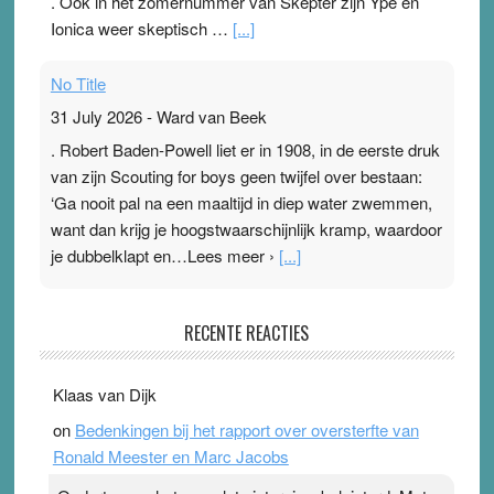
. Ook in het zomernummer van Skepter zijn Ype en
Ionica weer skeptisch …
[...]
No Title
31 July 2026
-
Ward van Beek
. Robert Baden-Powell liet er in 1908, in de eerste druk
van zijn Scouting for boys geen twijfel over bestaan:
‘Ga nooit pal na een maaltijd in diep water zwemmen,
want dan krijg je hoogstwaarschijnlijk kramp, waardoor
je dubbelklapt en…Lees meer ›
[...]
Pleisterplakkers in de topspsort
RECENTE REACTIES
31 July 2026
-
Ward van Beek
. Na mondtape is nu de neuspleister in trek bij
Klaas van Dijk
topsporters. Ze hopen ermee hun hartslag te verlagen
on
Bedenkingen bij het rapport over oversterfte van
terwijl ze meer zuurstof opnemen. Daarop heeft zo’n
Ronald Meester en Marc Jacobs
pleister geen effect. Maar het gevoel ‘makkelijker te
ademen’ kan goud waard zijn. Door…Lees meer