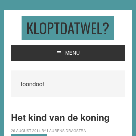
Skip
Skip
Skip
to
to
to
primary
main
primary
KLOPTDATWEL?
navigation
content
sidebar
MENU
toondoof
Het kind van de koning
26 AUGUST 2014
BY
LAURENS DRAGSTRA