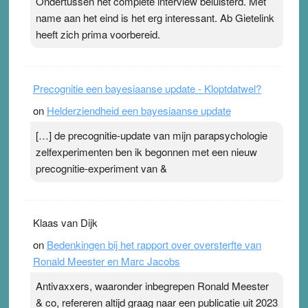
Ondertussen het complete interview beluisterd. Met
Pleisterplakkers in de topspsort ›
[...]
name aan het eind is het erg interessant. Ab Gietelink
heeft zich prima voorbereid.
Precognitie een bayesiaanse update - Kloptdatwel?
on
Helderziendheid een bayesiaanse update
[…] de precognitie-update van mijn parapsychologie
zelfexperimenten ben ik begonnen met een nieuw
precognitie-experiment van &
Klaas van Dijk
on
Bedenkingen bij het rapport over oversterfte van
Ronald Meester en Marc Jacobs
Antivaxxers, waaronder inbegrepen Ronald Meester
& co, refereren altijd graag naar een publicatie uit 2023