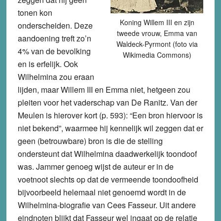
tonen kon
Koning Willem III en zijn
onderscheiden. Deze
tweede vrouw, Emma van
aandoening treft zo’n
Waldeck-Pyrmont (foto via
4% van de bevolking
Wikimedia Commons)
en is erfelijk. Ook
Wilhelmina zou eraan
lijden, maar Willem III en Emma niet, hetgeen zou
pleiten voor het vaderschap van De Ranitz. Van der
Meulen is hierover kort (p. 593): “Een bron hiervoor is
niet bekend”, waarmee hij kennelijk wil zeggen dat er
geen (betrouwbare) bron is die de stelling
ondersteunt dat Wilhelmina daadwerkelijk toondoof
was. Jammer genoeg wijst de auteur er in de
voetnoot slechts op dat de vermeende toondoofheid
bijvoorbeeld helemaal niet genoemd wordt in de
Wilhelmina-biografie van Cees Fasseur. Uit andere
eindnoten blijkt dat Fasseur wel ingaat op de relatie