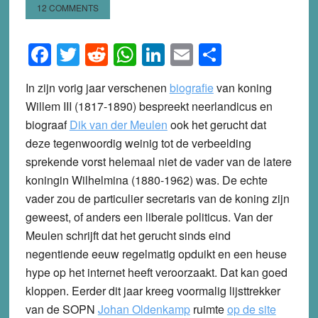
12 COMMENTS
Facebook
Twitter
Reddit
WhatsApp
LinkedIn
Email
Share
In zijn vorig jaar verschenen
biografie
van koning
Willem III (1817-1890) bespreekt neerlandicus en
biograaf
Dik van der Meulen
ook het gerucht dat
deze tegenwoordig weinig tot de verbeelding
sprekende vorst helemaal niet de vader van de latere
koningin Wilhelmina (1880-1962) was. De echte
vader zou de particulier secretaris van de koning zijn
geweest, of anders een liberale politicus. Van der
Meulen schrijft dat het gerucht sinds eind
negentiende eeuw regelmatig opduikt en een heuse
hype op het internet heeft veroorzaakt. Dat kan goed
kloppen. Eerder dit jaar kreeg voormalig lijsttrekker
van de SOPN
Johan Oldenkamp
ruimte
op de site