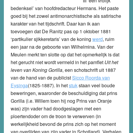
III ‘een vrolijk
bedenksel’ van hoofdredacteur Hermans. Het paste
goed bij het zowel antimonarchistische als satirische
karakter van het tijdschrift. Daar kan ik aan
toevoegen dat De Ranitz pas op 1 oktober 1881
‘partikulier sjikkeretaris’ van de koning
werd
, ruim
een jaar na de geboorte van Wilhelmina. Van der
Meulen merkt ten slotte op dat het opmerkelijk is dat
het gerucht niet wordt vermeld in het pamflet
Uit het
leven van Koning Gorilla
, een schotschrift uit 1887
van de hand van de publicist
Sicco Roorda van
Eysinga
(1825-1887). In het
stuk
staan veel boude
beweringen, waaronder de beschuldiging dat prins
Gorilla (i.e. Willem toen hij nog Prins van Oranje
was) zijn vader had doodgeslagen met een
ploertendoder om de troon te verwerven (in
werkelijkheid bevond de prins zich op het moment
van overlijden van zijn vader in Schotland). Verhalen