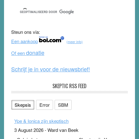
c
tt
u
e
e
er
T
d
b
u
Steun ons via:
o
b
Een aankoop
(meer info)
o
e
donatie
Of een
k
Schrijf je in voor de nieuwsbrief!
SKEPTIC RSS FEED
Skepsis
Error
SBM
Ype & Ionica zijn skeptisch
3 August 2026
-
Ward van Beek