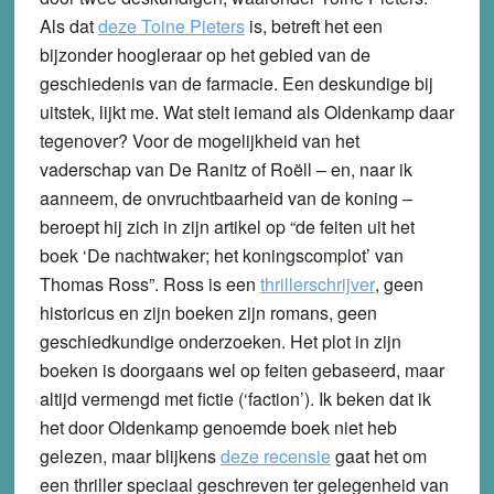
Als dat
deze Toine Pieters
is, betreft het een
bijzonder hoogleraar op het gebied van de
geschiedenis van de farmacie. Een deskundige bij
uitstek, lijkt me. Wat stelt iemand als Oldenkamp daar
tegenover? Voor de mogelijkheid van het
vaderschap van De Ranitz of Roëll – en, naar ik
aanneem, de onvruchtbaarheid van de koning –
beroept hij zich in zijn artikel op “de feiten uit het
boek ‘De nachtwaker; het koningscomplot’ van
Thomas Ross”. Ross is een
thrillerschrijver
, geen
historicus en zijn boeken zijn romans, geen
geschiedkundige onderzoeken. Het plot in zijn
boeken is doorgaans wel op feiten gebaseerd, maar
altijd vermengd met fictie (‘faction’). Ik beken dat ik
het door Oldenkamp genoemde boek niet heb
gelezen, maar blijkens
deze recensie
gaat het om
een thriller speciaal geschreven ter gelegenheid van