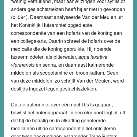
‘weinig verhullend’, maar aanwijzingen voor syfilis of
andere geslachtsziekten heeft hij er niet in gevonden
(p. 594). Daarnaast analyseerde Van der Meulen uit
het Koninklijk Huisarchief opgediepte
correspondentie van een hofarts van de koning aan
een collega-arts. Daarin schreef de hofarts over de
medicatie die de koning gebruikte. Hij noemde
laxeermiddelen als bitterwater,
aqua laxativa
viennensis
en senna, en daarnaast kalmerende
middelen als scopolamine en broomkalium. Geen
van deze middelen, zo schrijft Van der Meulen, werd
destijds ingezet tegen geslachtsziekten.
Dat de auteur niet over één nacht ijs is gegaan,
bewijst het notenapparaat. In een eindnoot legt hij uit
dat hij de haastig en in afkorting genoteerde
medicijnen uit de correspondentie liet ontcijferen
door twee deskundigen, waaronder Toine Pieters.