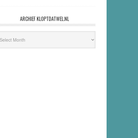
ARCHIEF KLOPTDATWEL.NL
hief
ptdatwel.nl