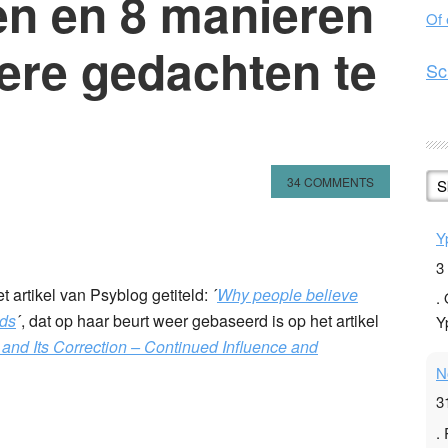
en en 8 manieren
Of
ere gedachten te
Sc
34 COMMENTS
S
n
l
hare
Y
3
 artikel van Psyblog getiteld: ´
Why people believe
.
nds
´, dat op haar beurt weer gebaseerd is op het artikel
Y
 and Its Correction – Continued Influence and
N
3
.