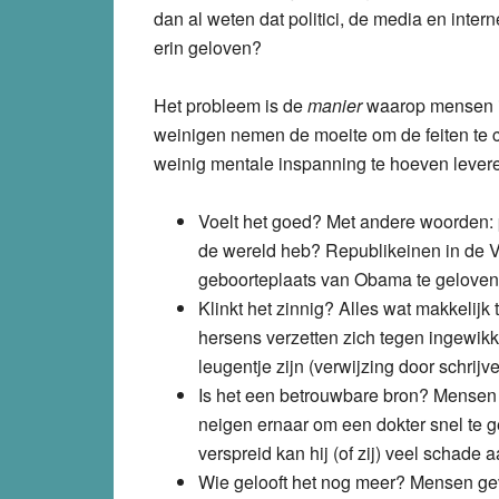
dan al weten dat politici, de media en inter
erin geloven?
Het probleem is de
manier
waarop mensen ie
weinigen nemen de moeite om de feiten te
weinig mentale inspanning te hoeven lever
Voelt het goed?
Met andere woorden: p
de wereld heb? Republikeinen in de V
geboorteplaats van Obama te geloven,
Klinkt het zinnig?
Alles wat makkelijk t
hersens verzetten zich tegen ingewikk
leugentje zijn (verwijzing door schrijv
Is het een betrouwbare bron?
Mensen i
neigen ernaar om een dokter snel te g
verspreid kan hij (of zij) veel schade a
Wie gelooft het nog meer?
Mensen geve