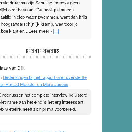
erste druk van zijn Scouting for boys geen
wijfel over bestaan: ‘Ga nooit pal na een
aaltijd in diep water zwemmen, want dan krijg
e hoogstwaarschijnlijk kramp, waardoor je
ubbelklapt en…Lees meer ›
[...]
leisterplakkers in de topspsort
RECENTE REACTIES
1 July 2026
-
Ward van Beek
 Na mondtape is nu de neuspleister in trek bij
laas van Dijk
opsporters. Ze hopen ermee hun hartslag te
n
Bedenkingen bij het rapport over oversterfte
erlagen terwijl ze meer zuurstof opnemen.
an Ronald Meester en Marc Jacobs
aarop heeft zo’n pleister geen effect. Maar het
evoel ‘makkelijker te ademen’ kan goud waard
Ondertussen het complete interview beluisterd.
ijn. Door…Lees meer Pleisterplakkers in de
Met name aan het eind is het erg interessant.
opspsort ›
[...]
Ab Gietelink heeft zich prima voorbereid.