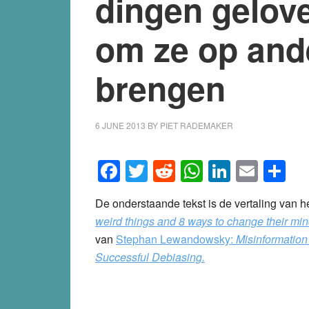
dingen gelov
om ze op and
brengen
6 JUNE 2013
BY
PIET RADEMAKER
Facebook
Twitter
Reddit
WhatsApp
LinkedI
Emai
S
De onderstaande tekst is de vertaling van het
weird things and 8 ways to change their mi
van
Stephan Lewandowsky:
Misinformation
Successful Debiasing.