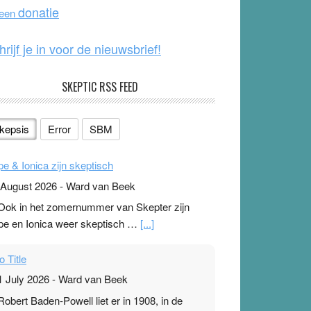
o
e
donatie
 een
k
hrijf je in voor de nieuwsbrief!
SKEPTIC RSS FEED
kepsis
Error
SBM
pe & Ionica zijn skeptisch
 August 2026
-
Ward van Beek
 Ook in het zomernummer van Skepter zijn
pe en Ionica weer skeptisch …
[...]
o Title
1 July 2026
-
Ward van Beek
 Robert Baden-Powell liet er in 1908, in de