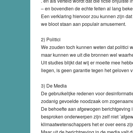
. en als verteld wordt dat die fictie onjuiste i
– en bovendien de echte feiten al lang beke
Een verklaring hiervoor zou kunnen zijn da
we bloot staan aan populair amusement.
2) Politici
We zouden toch kunnen weten dat politici w
maar kunnen we uit die bronnen wel waarh
Uit studies blijkt dat wij er moeite mee he
liegen, is geen garantie tegen het geloven 
3) De Media
De gebruikelijke redenen voor desinformatie
zodanig gevoelde noodzaak om zogenaamd 
De behoefte aan afgewogen berichtgeving i
besproken onderwerpen zijn zelf niet ’afge
klimaatwetenschappers het er over eens zi
Maar uit de berichtgeving in de media valt d