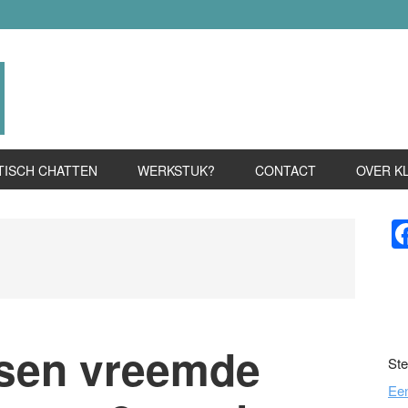
TISCH CHATTEN
WERKSTUK?
CONTACT
OVER K
P
S
sen vreemde
Ste
Ee