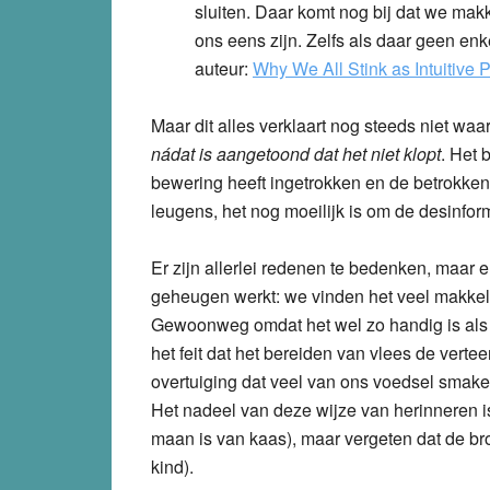
sluiten. Daar komt nog bij dat we ma
ons eens zijn. Zelfs als daar geen enke
auteur:
Why We All Stink as Intuitive
Maar dit alles verklaart nog steeds niet wa
nádat is aangetoond dat het niet klopt
. Het 
bewering heeft ingetrokken en de betrokk
leugens, het nog moeilijk is om de desinform
Er zijn allerlei redenen te bedenken, maar 
geheugen werkt: we vinden het veel makkeli
Gewoonweg omdat het wel zo handig is als 
het feit dat het bereiden van vlees de verte
overtuiging dat veel van ons voedsel smakel
Het nadeel van deze wijze van herinneren i
maan is van kaas), maar vergeten dat de br
kind).