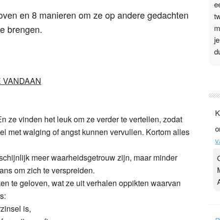
e
ven en 8 manieren om ze op andere gedachten
t
m
te brengen.
j
d
P
E VANDAAN
3
.
K
t
n ze vinden het leuk om ze verder te vertellen, zodat
o
v
l met walging of angst kunnen vervullen. Kortom alles
v
D
g
hijnlijk meer waarheidsgetrouw zijn, maar minder
z
ns om zich te verspreiden.
t
jken te geloven, wat ze uit verhalen oppikten waarvan
s:
zinsel is,