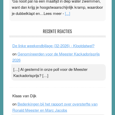
‘Ga nooit pal na een maaltijd in diep water zwemmen,
want dan krijg je hoogstwaarschijnlijk kramp, waardoor
je dubbelklapt en…Lees meer ›
[...]
Pleisterplakkers in de topspsort
RECENTE REACTIES
31 July 2026
-
Ward van Beek
. Na mondtape is nu de neuspleister in trek bij
De linke weekendbijlage (32-2026) - Kloptdatwel?
topsporters. Ze hopen ermee hun hartslag te verlagen
on
Genomineerden voor de Meester Kackadorisprijs
terwijl ze meer zuurstof opnemen. Daarop heeft zo’n
2026
pleister geen effect. Maar het gevoel ‘makkelijker te
ademen’ kan goud waard zijn. Door…Lees meer
[…] Al gestemd in onze poll voor de Meester
Pleisterplakkers in de topspsort ›
[...]
Kackadorisprijs? […]
Klaas van Dijk
on
Bedenkingen bij het rapport over oversterfte van
Ronald Meester en Marc Jacobs