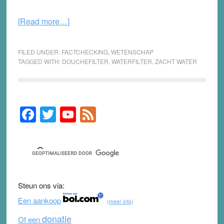
about
[Read more…]
Magische
waterbehandeling
FILED UNDER:
FACTCHECKING
,
WETENSCHAP
TAGGED WITH:
DOUCHEFILTER
,
WATERFILTER
,
ZACHT WATER
F
T
Y
F
Primary
Sidebar
a
wi
o
e
c
tt
u
e
e
er
T
d
b
u
Steun ons via:
o
b
Een aankoop
(meer info)
o
e
donatie
Of een