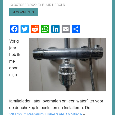
13 OCTOBER 2022
BY
RUUD HEROLD
4 COMMENTS
Facebook
Twitter
Reddit
WhatsApp
LinkedIn
Email
Share
Vorig
jaar
heb ik
me
door
mijn
familieleden laten overhalen om een waterfilter voor
de douchekop te bestellen en installeren. De
Vitamo™ Premium Universele 15 Stage
–