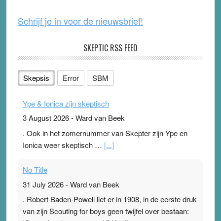
k
Schrijf je in voor de nieuwsbrief!
SKEPTIC RSS FEED
Skepsis
Error
SBM
Ype & Ionica zijn skeptisch
3 August 2026
-
Ward van Beek
. Ook in het zomernummer van Skepter zijn Ype en
Ionica weer skeptisch …
[...]
No Title
31 July 2026
-
Ward van Beek
. Robert Baden-Powell liet er in 1908, in de eerste druk
van zijn Scouting for boys geen twijfel over bestaan: