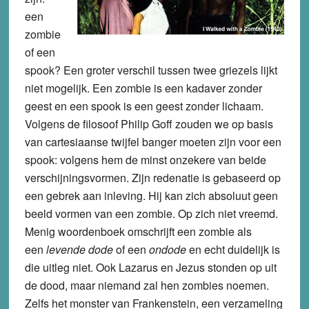
een
zombie
of een
spook? Een groter verschil tussen twee griezels lijkt
niet mogelijk. Een zombie is een kadaver zonder
geest en een spook is een geest zonder lichaam.
Volgens de filosoof Philip Goff zouden we op basis
van cartesiaanse twijfel banger moeten zijn voor een
spook: volgens hem de minst onzekere van beide
verschijningsvormen. Zijn redenatie is gebaseerd op
een gebrek aan inleving. Hij kan zich absoluut geen
beeld vormen van een zombie. Op zich niet vreemd.
Menig woordenboek omschrijft een zombie als
een
levende dode
of een
ondode
en echt duidelijk is
die uitleg niet. Ook Lazarus en Jezus stonden op uit
de dood, maar niemand zal hen zombies noemen.
Zelfs het monster van Frankenstein, een verzameling