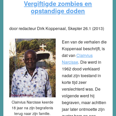
Vergiftigde zombies en
opstandige doden
door redacteur Dirk Koppenaal, Skepter 26.1 (2013)
Een van de verhalen die
Koppenaal beschrijft, is
dat van
Clairvius
Narcisse
. Die werd in
1962 dood verklaard
nadat zijn toestand in
korte tijd zeer
verslechterd was. De
volgende werd hij
Clairvius Narcisse keerde
begraven, maar achttien
18 jaar na zijn begrafenis
jaar later ontmoette zijn
terug naar zijn familie.
zuster hem op een