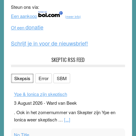
b
u
Steun ons via:
o
b
Een aankoop
(meer info)
o
e
donatie
Of een
k
Schrijf je in voor de nieuwsbrief!
SKEPTIC RSS FEED
Skepsis
Error
SBM
Ype & Ionica zijn skeptisch
3 August 2026
-
Ward van Beek
. Ook in het zomernummer van Skepter zijn Ype en
Ionica weer skeptisch …
[...]
No Title