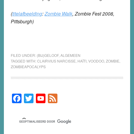
(
titelafbeelding
:
Zombie Walk
, Zombie Fest 2008,
Pittsburgh)
FILED UNDER:
(BIJ)GELOOF
,
ALGEMEEN
TAGGED WITH:
CLAIRVIUS NARCISSE
,
HAÏTI
,
VOODOO
,
ZOMBIE
,
ZOMBIEAPOCALYPS
F
T
Y
F
Primary
Sidebar
a
wi
o
e
c
tt
u
e
e
er
T
d