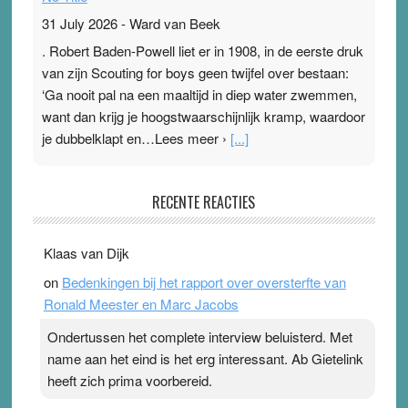
31 July 2026
-
Ward van Beek
. Robert Baden-Powell liet er in 1908, in de eerste druk
van zijn Scouting for boys geen twijfel over bestaan:
‘Ga nooit pal na een maaltijd in diep water zwemmen,
want dan krijg je hoogstwaarschijnlijk kramp, waardoor
je dubbelklapt en…Lees meer ›
[...]
Pleisterplakkers in de topspsort
RECENTE REACTIES
31 July 2026
-
Ward van Beek
. Na mondtape is nu de neuspleister in trek bij
Klaas van Dijk
topsporters. Ze hopen ermee hun hartslag te verlagen
on
Bedenkingen bij het rapport over oversterfte van
terwijl ze meer zuurstof opnemen. Daarop heeft zo’n
Ronald Meester en Marc Jacobs
pleister geen effect. Maar het gevoel ‘makkelijker te
ademen’ kan goud waard zijn. Door…Lees meer
Ondertussen het complete interview beluisterd. Met
Pleisterplakkers in de topspsort ›
[...]
name aan het eind is het erg interessant. Ab Gietelink
heeft zich prima voorbereid.