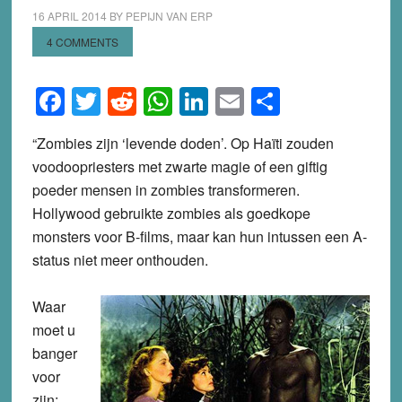
16 APRIL 2014
BY
PEPIJN VAN ERP
4 COMMENTS
Facebook
Twitter
Reddit
WhatsApp
LinkedIn
Email
Share
“Zombies zijn ‘levende doden’. Op Haïti zouden
voodoopriesters met zwarte magie of een giftig
poeder mensen in zombies transformeren.
Hollywood gebruikte zombies als goedkope
monsters voor B-films, maar kan hun intussen een A-
status niet meer onthouden.
Waar
moet u
banger
voor
zijn: