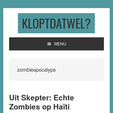
Skip
Skip
Skip
to
to
to
primary
main
primary
KLOPTDATWEL?
navigation
content
sidebar
MENU
zombieapocalyps
Uit Skepter: Echte
Zombies op Haïti