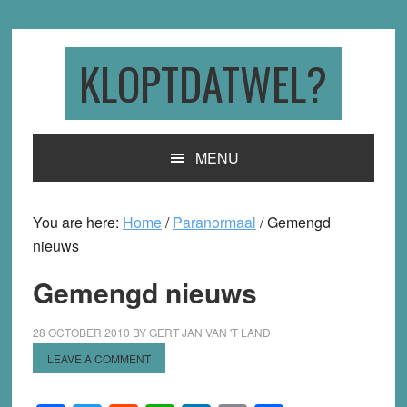
Skip
Skip
Skip
to
to
to
primary
main
primary
KLOPTDATWEL?
navigation
content
sidebar
MENU
You are here:
Home
/
Paranormaal
/
Gemengd
nieuws
Gemengd nieuws
28 OCTOBER 2010
BY
GERT JAN VAN 'T LAND
LEAVE A COMMENT