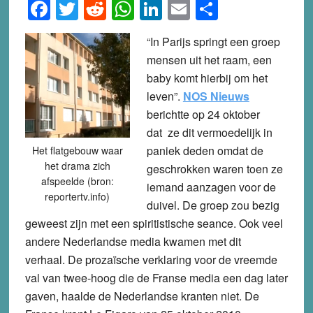
Facebook
Twitter
Reddit
WhatsApp
LinkedIn
Email
Share
“In Parijs springt een groep
mensen uit het raam, een
baby komt hierbij om het
leven”.
NOS Nieuws
berichtte op 24 oktober
dat ze dit vermoedelijk in
paniek deden omdat de
Het flatgebouw waar
het drama zich
geschrokken waren toen ze
afspeelde (bron:
iemand aanzagen voor de
reportertv.info)
duivel. De groep zou bezig
geweest zijn met een spiritistische seance. Ook veel
andere Nederlandse media kwamen met dit
verhaal. De prozaïsche verklaring voor de vreemde
val van twee-hoog die de Franse media een dag later
gaven, haalde de Nederlandse kranten niet. De