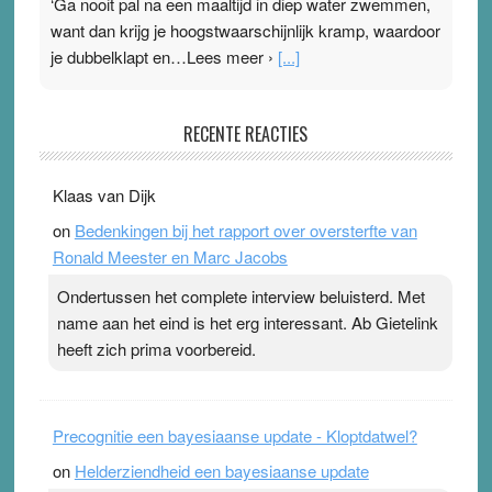
‘Ga nooit pal na een maaltijd in diep water zwemmen,
want dan krijg je hoogstwaarschijnlijk kramp, waardoor
je dubbelklapt en…Lees meer ›
[...]
Pleisterplakkers in de topspsort
RECENTE REACTIES
31 July 2026
-
Ward van Beek
. Na mondtape is nu de neuspleister in trek bij
Klaas van Dijk
topsporters. Ze hopen ermee hun hartslag te verlagen
on
Bedenkingen bij het rapport over oversterfte van
terwijl ze meer zuurstof opnemen. Daarop heeft zo’n
Ronald Meester en Marc Jacobs
pleister geen effect. Maar het gevoel ‘makkelijker te
ademen’ kan goud waard zijn. Door…Lees meer
Ondertussen het complete interview beluisterd. Met
Pleisterplakkers in de topspsort ›
[...]
name aan het eind is het erg interessant. Ab Gietelink
heeft zich prima voorbereid.
Precognitie een bayesiaanse update - Kloptdatwel?
on
Helderziendheid een bayesiaanse update