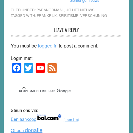
Gemengd nieuws
FILED UNDER:
PARANORMAAL
,
UIT HET NIEUWS
TAGGED WITH:
FRANKRIJK
,
SPIRITISME
,
VERSCHIJNING
Reader
LEAVE A REPLY
Interactions
You must be
logged in
to post a comment.
Login met:
F
T
Y
F
Primary
Sidebar
a
wi
o
e
c
tt
u
e
e
er
T
d
b
u
Steun ons via:
o
b
Een aankoop
(meer info)
o
e
donatie
Of een