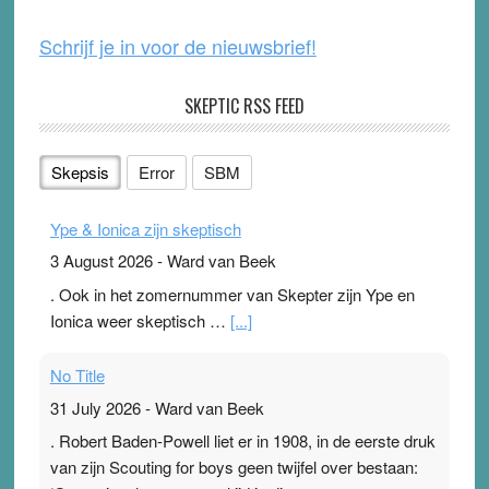
k
Schrijf je in voor de nieuwsbrief!
SKEPTIC RSS FEED
Skepsis
Error
SBM
Ype & Ionica zijn skeptisch
3 August 2026
-
Ward van Beek
. Ook in het zomernummer van Skepter zijn Ype en
Ionica weer skeptisch …
[...]
No Title
31 July 2026
-
Ward van Beek
. Robert Baden-Powell liet er in 1908, in de eerste druk
van zijn Scouting for boys geen twijfel over bestaan: