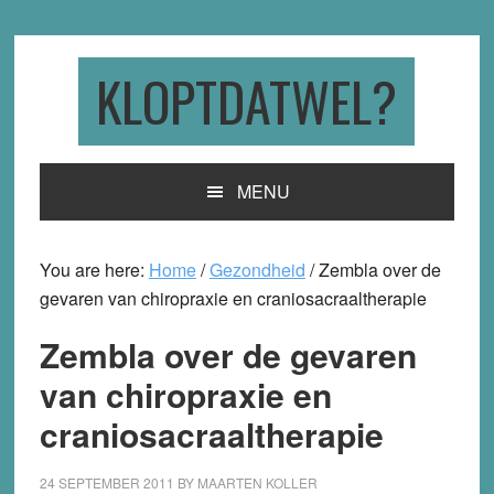
Skip
Skip
Skip
to
to
to
primary
main
primary
KLOPTDATWEL?
navigation
content
sidebar
MENU
You are here:
Home
/
Gezondheid
/
Zembla over de
gevaren van chiropraxie en craniosacraaltherapie
Zembla over de gevaren
van chiropraxie en
craniosacraaltherapie
24 SEPTEMBER 2011
BY
MAARTEN KOLLER