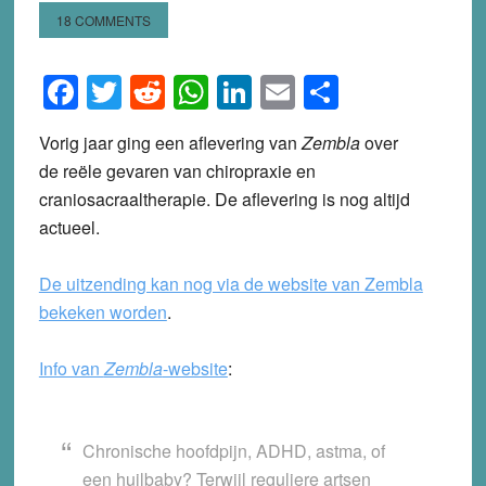
18 COMMENTS
Facebook
Twitter
Reddit
WhatsApp
LinkedIn
Email
Share
Vorig jaar ging een aflevering van
Zembla
over
de reële gevaren van chiropraxie en
craniosacraaltherapie. De aflevering is nog altijd
actueel.
De uitzending kan nog via de website van Zembla
bekeken worden
.
Info van
Zembla
-website
:
Chronische hoofdpijn, ADHD, astma, of
een huilbaby? Terwijl reguliere artsen