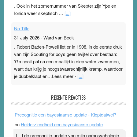
. Ook in het zomernummer van Skepter zijn Ype en
Ionica weer skeptisch …
[...]
No Title
31 July 2026
-
Ward van Beek
. Robert Baden-Powell liet er in 1908, in de eerste druk
van zijn Scouting for boys geen twijfel over bestaan:
‘Ga nooit pal na een maaltijd in diep water zwemmen,
want dan krijg je hoogstwaarschijnlijk kramp, waardoor
je dubbelklapt en…Lees meer ›
[...]
Pleisterplakkers in de topspsort
RECENTE REACTIES
31 July 2026
-
Ward van Beek
. Na mondtape is nu de neuspleister in trek bij
Precognitie een bayesiaanse update - Kloptdatwel?
topsporters. Ze hopen ermee hun hartslag te verlagen
on
Helderziendheid een bayesiaanse update
terwijl ze meer zuurstof opnemen. Daarop heeft zo’n
pleister geen effect. Maar het gevoel ‘makkelijker te
[…] de precognitie-update van mijn parapsychologie