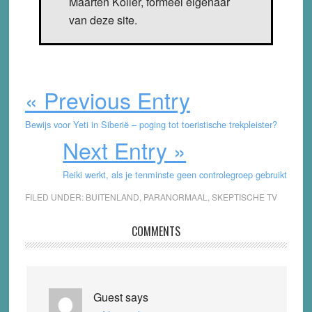
Maarten Koller, formeel eigenaar
van deze site.
« Previous Entry
Bewijs voor Yeti in Siberië – poging tot toeristische trekpleister?
Next Entry »
Reiki werkt, als je tenminste geen controlegroep gebruikt
FILED UNDER:
BUITENLAND
,
PARANORMAAL
,
SKEPTISCHE TV
Reader
COMMENTS
Interactions
Guest
says