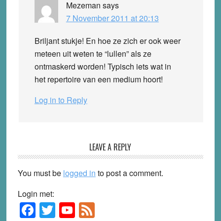
Mezeman
says
7 November 2011 at 20:13
Briljant stukje! En hoe ze zich er ook weer
meteen uit weten te “lullen” als ze
ontmaskerd worden! Typisch iets wat in
het repertoire van een medium hoort!
Log in to Reply
LEAVE A REPLY
You must be
logged in
to post a comment.
Login met:
F
T
Y
F
Primary