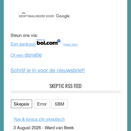
Sidebar
a
wi
o
e
c
tt
u
e
e
er
T
d
b
u
Steun ons via:
o
b
Een aankoop
(meer info)
o
e
donatie
Of een
k
Schrijf je in voor de nieuwsbrief!
SKEPTIC RSS FEED
Skepsis
Error
SBM
Ype & Ionica zijn skeptisch
3 August 2026
-
Ward van Beek