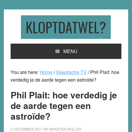
Skip
Skip
Skip
to
to
to
primary
main
primary
KLOPTDATWEL?
navigation
content
sidebar
MENU
You are here:
Home
/
Skeptische TV
/
Phil Plait: hoe
verdedig je de aarde tegen een astroïde?
Phil Plait: hoe verdedig je
de aarde tegen een
astroïde?
3 DECEMBER 2011
BY
MAARTEN KOLLER