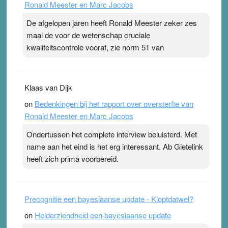
Ronald Meester en Marc Jacobs
pleister geen effect. Maar het gevoel ‘makkelijker te
ademen’ kan goud waard zijn. Door…Lees meer
De afgelopen jaren heeft Ronald Meester zeker zes
Pleisterplakkers in de topspsort ›
[...]
maal de voor de wetenschap cruciale
kwaliteitscontrole vooraf, zie norm 51 van
Klaas van Dijk
on
Bedenkingen bij het rapport over oversterfte van
Ronald Meester en Marc Jacobs
Ondertussen het complete interview beluisterd. Met
name aan het eind is het erg interessant. Ab Gietelink
heeft zich prima voorbereid.
Precognitie een bayesiaanse update - Kloptdatwel?
on
Helderziendheid een bayesiaanse update