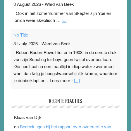
3 August 2026
-
Ward van Beek
. Ook in het zomernummer van Skepter zijn Ype en
Ionica weer skeptisch …
[...]
No Title
31 July 2026
-
Ward van Beek
. Robert Baden-Powell liet er in 1908, in de eerste druk
van zijn Scouting for boys geen twijfel over bestaan:
‘Ga nooit pal na een maaltijd in diep water zwemmen,
want dan krijg je hoogstwaarschijnlijk kramp, waardoor
je dubbelklapt en…Lees meer ›
[...]
Pleisterplakkers in de topspsort
RECENTE REACTIES
31 July 2026
-
Ward van Beek
. Na mondtape is nu de neuspleister in trek bij
Klaas van Dijk
topsporters. Ze hopen ermee hun hartslag te verlagen
on
Bedenkingen bij het rapport over oversterfte van
terwijl ze meer zuurstof opnemen. Daarop heeft zo’n