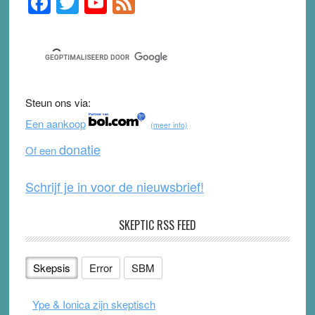
F
T
Y
F
Sidebar
a
wi
o
e
c
tt
u
e
e
er
T
d
b
u
Steun ons via:
o
b
Een aankoop
(meer info)
o
e
donatie
Of een
k
Schrijf je in voor de nieuwsbrief!
SKEPTIC RSS FEED
Skepsis
Error
SBM
Ype & Ionica zijn skeptisch