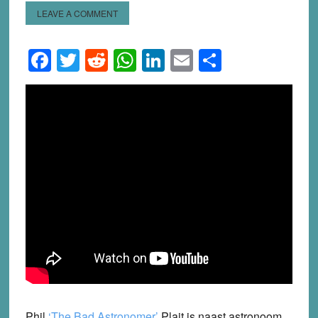
LEAVE A COMMENT
Facebook
Twitter
Reddit
WhatsApp
LinkedIn
Email
Share
Phil
‘The Bad Astronomer’
Plait
is naast astronoom