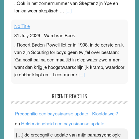
. Ook in het zomernummer van Skepter zijn Ype en
Ionica weer skeptisch …
[...]
No Title
31 July 2026
-
Ward van Beek
. Robert Baden-Powell liet er in 1908, in de eerste druk
van zijn Scouting for boys geen twijfel over bestaan:
‘Ga nooit pal na een maaltijd in diep water zwemmen,
want dan krijg je hoogstwaarschijnlijk kramp, waardoor
je dubbelklapt en…Lees meer ›
[...]
Pleisterplakkers in de topspsort
RECENTE REACTIES
31 July 2026
-
Ward van Beek
. Na mondtape is nu de neuspleister in trek bij
Precognitie een bayesiaanse update - Kloptdatwel?
topsporters. Ze hopen ermee hun hartslag te verlagen
on
Helderziendheid een bayesiaanse update
terwijl ze meer zuurstof opnemen. Daarop heeft zo’n
pleister geen effect. Maar het gevoel ‘makkelijker te
[…] de precognitie-update van mijn parapsychologie
ademen’ kan goud waard zijn. Door…Lees meer