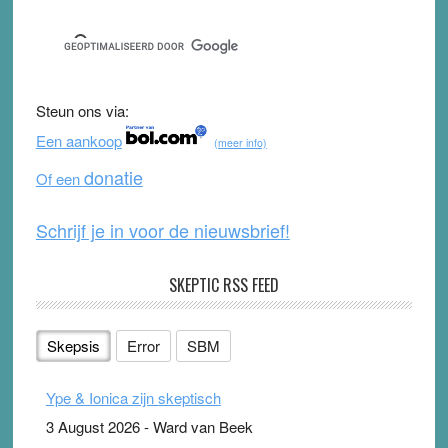
a
wi
o
e
c
tt
u
e
e
er
T
d
b
u
Steun ons via:
o
b
Een aankoop
(meer info)
o
e
donatie
Of een
k
Schrijf je in voor de nieuwsbrief!
SKEPTIC RSS FEED
Skepsis
Error
SBM
Ype & Ionica zijn skeptisch
3 August 2026
-
Ward van Beek