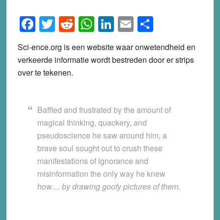
Facebook
Twitter
Reddit
WhatsApp
LinkedIn
Email
Share
Sci-ence.org is een website waar onwetendheid en
verkeerde informatie wordt bestreden door er strips
over te tekenen.
Baffled
and
frustrated
by the amount of
magical thinking, quackery, and
pseudoscience he saw around him, a
brave soul sought out to crush these
manifestations of ignorance and
misinformation the only way he knew
how…
by drawing goofy pictures of them.