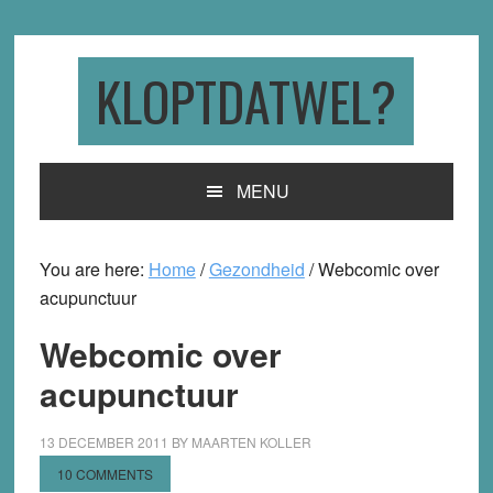
Skip
Skip
Skip
to
to
to
primary
main
primary
KLOPTDATWEL?
navigation
content
sidebar
MENU
You are here:
Home
/
Gezondheid
/
Webcomic over
acupunctuur
Webcomic over
acupunctuur
13 DECEMBER 2011
BY
MAARTEN KOLLER
10 COMMENTS