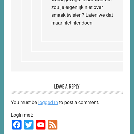
zou je eigenlijk niet over
smaak twisten? Laten we dat
maar niet hier doen.
LEAVE A REPLY
You must be
logged in
to post a comment.
Login met:
F
T
Y
F
Primary
Sidebar