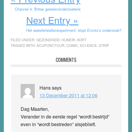
Channel 4: Britse geestenonderzoekers
Next Entry »
Het waterkristallenexperiment: klopt Emoto’s onderzoek?
FILED UNDER:
GEZONDHEID
,
HUMOR
,
KORT
TAGGED WITH:
ACUPUNCTUUR
,
COMIC
,
SCI-ENCE
,
STRIP
Reader
COMMENTS
Interactions
Hans
says
13 December 2011 at 12:06
Dag Maarten,
Verander in de eerste regel “wordt bestrijd”
even in “wordt bestreden” alsjeblieft.