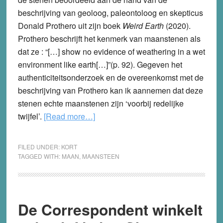
beschrijving van geoloog, paleontoloog en skepticus
Donald Prothero uit zijn boek
Weird Earth
(2020).
Prothero beschrijft het kenmerk van maanstenen als
dat ze : “[…] show no evidence of weathering in a wet
environment like earth[…]”(p. 92). Gegeven het
authenticiteitsonderzoek en de overeenkomst met de
beschrijving van Prothero kan ik aannemen dat deze
stenen echte maanstenen zijn ‘voorbij redelijke
about
twijfel’.
[Read more…]
Is
de
FILED UNDER:
KORT
maan
TAGGED WITH:
MAAN
,
MAANSTEEN
doorzichtig?
Klein
skeptisch
De Correspondent winkelt
onderzoek