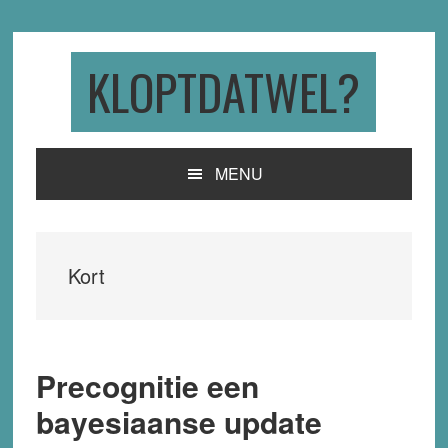
Skip
Skip
Skip
to
to
to
primary
main
primary
KLOPTDATWEL?
navigation
content
sidebar
MENU
Kort
Precognitie een
bayesiaanse update