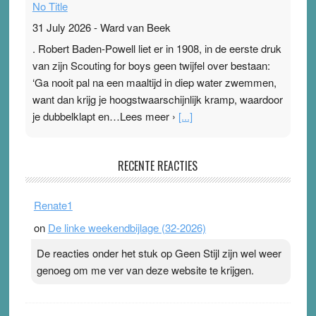
No Title
31 July 2026
-
Ward van Beek
. Robert Baden-Powell liet er in 1908, in de eerste druk
van zijn Scouting for boys geen twijfel over bestaan:
‘Ga nooit pal na een maaltijd in diep water zwemmen,
want dan krijg je hoogstwaarschijnlijk kramp, waardoor
je dubbelklapt en…Lees meer ›
[...]
Pleisterplakkers in de topspsort
RECENTE REACTIES
31 July 2026
-
Ward van Beek
. Na mondtape is nu de neuspleister in trek bij
Renate1
topsporters. Ze hopen ermee hun hartslag te verlagen
on
De linke weekendbijlage (32-2026)
terwijl ze meer zuurstof opnemen. Daarop heeft zo’n
pleister geen effect. Maar het gevoel ‘makkelijker te
De reacties onder het stuk op Geen Stijl zijn wel weer
ademen’ kan goud waard zijn. Door…Lees meer
genoeg om me ver van deze website te krijgen.
Pleisterplakkers in de topspsort ›
[...]