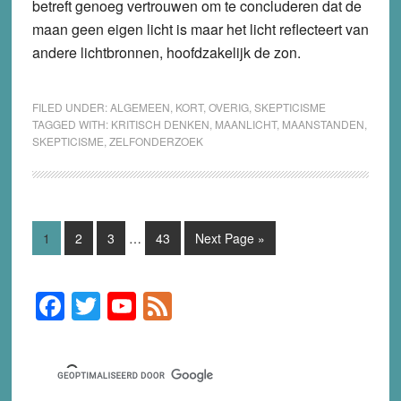
betreft genoeg vertrouwen om te concluderen dat de
maan geen eigen licht is maar het licht reflecteert van
andere lichtbronnen, hoofdzakelijk de zon.
FILED UNDER:
ALGEMEEN
,
KORT
,
OVERIG
,
SKEPTICISME
TAGGED WITH:
KRITISCH DENKEN
,
MAANLICHT
,
MAANSTANDEN
,
SKEPTICISME
,
ZELFONDERZOEK
Interim
Page
Page
Page
Page
Go
1
2
3
…
43
Next Page »
pages
to
omitted
F
T
Y
F
Primary
Sidebar
a
wi
o
e
c
tt
u
e
e
er
T
d