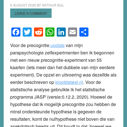
6 AUGUST 2026
BY
ARTHUR BIJL
LEAVE A COMMENT
Facebook
Twitter
Reddit
WhatsApp
LinkedIn
Email
Share
Voor de
precognitie
-update
van mijn
parapsychologie zelfexperimenten ben ik begonnen
met een nieuw precognitie-experiment van 55
kaarten (iets meer dan het dubbele van mijn eerdere
experiment). De opzet en uitvoering was dezelfde als
eerder beschreven op
kloptdatwel.nl
. Voor de
statistische analyse gebruikte ik het statistische
programma JASP (versie:0.12.2, 2020). Hoewel de
hypothese dat ik mogelijk precognitie zou hebben de
minst ondersteunde hypothese is gegeven de
resultaten, komt de nulhypothese niet boven die van
anekdotisch bewijs uit. Dit houdt in dat, hoewel we