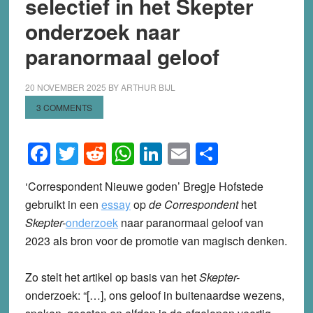
selectief in het Skepter
onderzoek naar
paranormaal geloof
20 NOVEMBER 2025
BY
ARTHUR BIJL
3 COMMENTS
Facebook
Twitter
Reddit
WhatsApp
LinkedIn
Email
Share
‘Correspondent Nieuwe goden’ Bregje Hofstede
gebruikt in een
essay
op
de Correspondent
het
Skepter-
onderzoek
naar paranormaal geloof van
2023 als bron voor de promotie van magisch denken.
Zo stelt het artikel op basis van het
Skepter-
onderzoek: “[…], ons geloof in buitenaardse wezens,