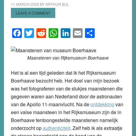
11 MARCH 2026
BY
ARTHUR BIJL
LEAVE A COMMENT
Facebook
Twitter
Reddit
WhatsApp
LinkedIn
Email
Share
Maanstenen van Rijksmuseum Boerhaave
Het is al een tijd geleden dat ik het Rijksmuseum
Boerhaave bezocht heb. Het doel van mijn bezoek
was het fotograferen van de stukjes maanstenen die
gegeven waren aan Nederland door de astronauten
van de Apollo 11-maanvlucht. Na de
ontdekking
van
een valse maansteen in het Rijksmuseum zijn de in
Boerhaave tentoongestelde maanstenen namelijk
onderzocht op
authenticiteit
. Zelf heb ik als extraatje
de stenen beoordeeld aan de hand van de