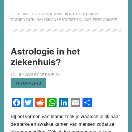
FILED UNDER:
PARANORMAAL
,
KORT
,
SKEPTICISME
TAGGED WITH:
BAYESIAANSE STATISTIEK
,
JASP
,
PRECOGNITIE
Astrologie in het
ziekenhuis?
13 JULY 2026
BY
ARTHUR BIJL
11 COMMENTS
Facebook
Twitter
Reddit
WhatsApp
LinkedIn
Email
Share
Bij het vormen van teams zoek je waarschijnlijk naar
de sterke en zwakke kanten van mensen zodat ze
elkaar aanvullen. Ook of de personen met elkaar