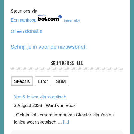
b
u
Steun ons via:
o
b
Een aankoop
(meer info)
o
e
donatie
Of een
k
Schrijf je in voor de nieuwsbrief!
SKEPTIC RSS FEED
Skepsis
Error
SBM
Ype & Ionica zijn skeptisch
3 August 2026
-
Ward van Beek
. Ook in het zomernummer van Skepter zijn Ype en
Ionica weer skeptisch …
[...]