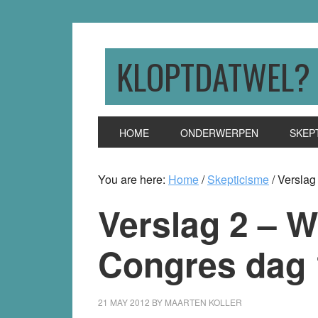
Skip
Skip
Skip
to
to
to
primary
main
primary
KLOPTDATWEL?
navigation
content
sidebar
HOME
ONDERWERPEN
SKEP
You are here:
Home
/
Skepticisme
/
Verslag 
Verslag 2 – W
Congres dag 
21 MAY 2012
BY
MAARTEN KOLLER