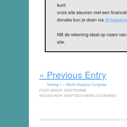
kunt
onze site steunen met een financië
donatie kun je doen via
dit betaal
NB de rekening staat op naam van 
site.
« Previous Entry
Verslag 1 – World Skeptics Congress
FILED UNDER:
SKEPTICISME
TAGGED WITH:
SKEPTISCH WERELDCONGRES
Reader
Interactions