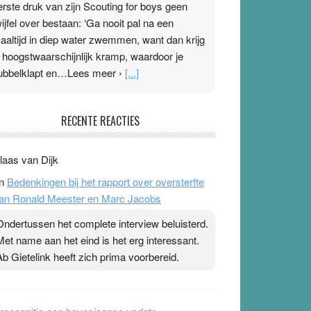
erste druk van zijn Scouting for boys geen
wijfel over bestaan: ‘Ga nooit pal na een
aaltijd in diep water zwemmen, want dan krijg
e hoogstwaarschijnlijk kramp, waardoor je
ubbelklapt en…Lees meer ›
[...]
leisterplakkers in de topspsort
RECENTE REACTIES
1 July 2026
-
Ward van Beek
 Na mondtape is nu de neuspleister in trek bij
laas van Dijk
opsporters. Ze hopen ermee hun hartslag te
n
Bedenkingen bij het rapport over oversterfte
erlagen terwijl ze meer zuurstof opnemen.
an Ronald Meester en Marc Jacobs
aarop heeft zo’n pleister geen effect. Maar het
evoel ‘makkelijker te ademen’ kan goud waard
Ondertussen het complete interview beluisterd.
ijn. Door…Lees meer Pleisterplakkers in de
Met name aan het eind is het erg interessant.
opspsort ›
[...]
Ab Gietelink heeft zich prima voorbereid.