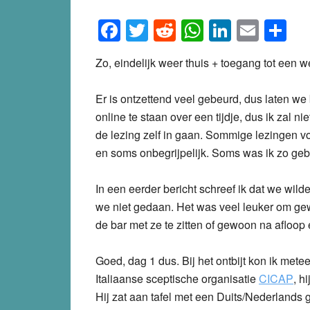
Facebook
Twitter
Reddit
WhatsApp
LinkedI
Emai
S
Zo, eindelijk weer thuis + toegang tot een we
Er is ontzettend veel gebeurd, dus laten we
online te staan over een tijdje, dus ik zal ni
de lezing zelf in gaan. Sommige lezingen v
en soms onbegrijpelijk. Soms was ik zo geb
In een eerder bericht schreef ik dat we wil
we niet gedaan. Het was veel leuker om g
de bar met ze te zitten of gewoon na afloop
Goed, dag 1 dus. Bij het ontbijt kon ik met
Italiaanse sceptische organisatie
CICAP
, h
Hij zat aan tafel met een Duits/Nederlands