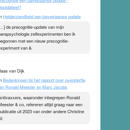
recognitie een bayesiaanse update -
loptdatwel?
n
Helderziendheid een bayesiaanse update
[…] de precognitie-update van mijn
parapsychologie zelfexperimenten ben ik
begonnen met een nieuw precognitie-
experiment van &
laas van Dijk
n
Bedenkingen bij het rapport over oversterfte
an Ronald Meester en Marc Jacobs
Antivaxxers, waaronder inbegrepen Ronald
Meester & co, refereren altijd graag naar een
publicatie uit 2023 van onder andere Christine
St