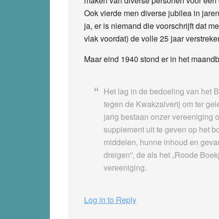
maken van diverse personen voor een de
Ook vierde men diverse jubilea in jar
ja, er is niemand die voorschrijft dat m
vlak voordat) de volle 25 jaar verstreken
Maar eind 1940 stond er in het maandb
Het lag in de bedoeling van het 
tegen de Kwakzalverij om ter gel
jarig bestaan onzer vereeniging 
supplement uit te geven op het 
middelen, hunne inhoud en gevare
dreigen”, de als het „Roode Boek
vereeniging.
Log in to Reply