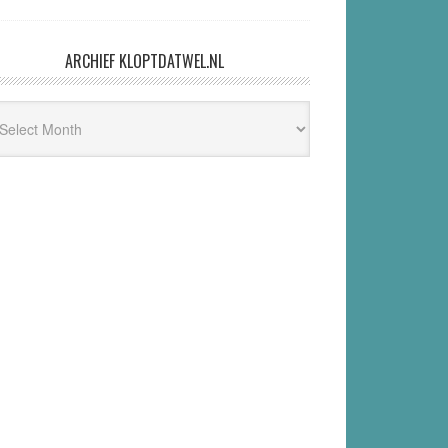
ARCHIEF KLOPTDATWEL.NL
hief
ptdatwel.nl