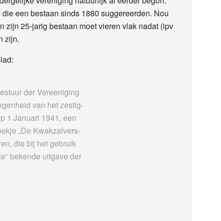
rgelijke vereniging natuurlijk al eerder begon.
en die een bestaan sinds 1880 suggereerden. Nou
en zijn 25-jarig bestaan moet vieren vlak nadat (ipv
 zijn.
lad:
Bestuur der Vereeniging
egenheid van het zestig-
op 1 Januari 1941, een
boekje „De Kwakzalvers-
n, die bij het gebruik
je” bekende uitgave der