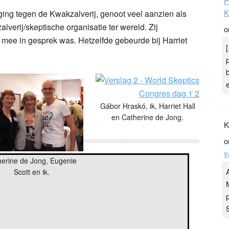
P
K
ging tegen de Kwakzalverij, genoot veel aanzien als
alverij/skeptische organisatie ter wereld. Zij
o
 mee in gesprek was. Hetzelfde gebeurde bij Harriet
Gábor Hraskó, ik, Harriet Hall
en Catherine de Jong.
K
o
v
herine de Jong, Eugenie
Scott en ik.