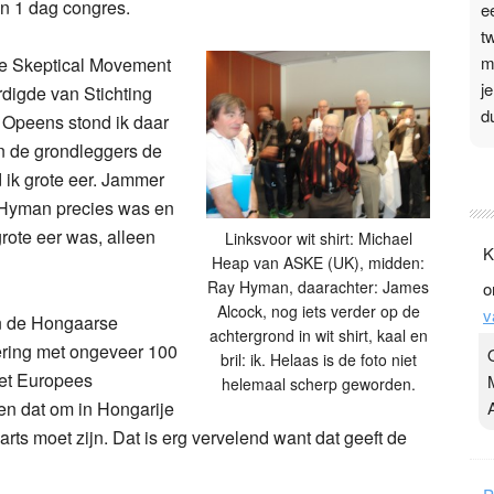
en 1 dag congres.
e
t
m
the Skeptical Movement
j
rdigde van Stichting
d
 Opeens stond ik daar
an de grondleggers de
P
 ik grote eer. Jammer
3
r Hyman precies was en
grote eer was, alleen
.
Linksvoor wit shirt: Michael
K
Heap van ASKE (UK), midden:
t
Ray Hyman, daarachter: James
o
v
Alcock, nog iets verder op de
v
D
n de Hongaarse
achtergrond in wit shirt, kaal en
g
pering met ongeveer 100
bril: ik. Helaas is de foto niet
z
het Europees
helemaal scherp geworden.
t
len dat om in Hongarije
rts moet zijn. Dat is erg vervelend want dat geeft de