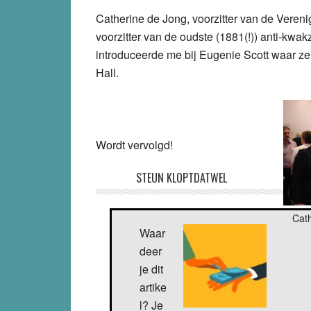
Catherine de Jong, voorzitter van de Vereni
voorzitter van de oudste (1881(!)) anti-kwakz
introduceerde me bij Eugenie Scott waar ze
Hall.
Wordt vervolgd!
STEUN KLOPTDATWEL
Cat
Waar
deer
je dit
artike
l? Je