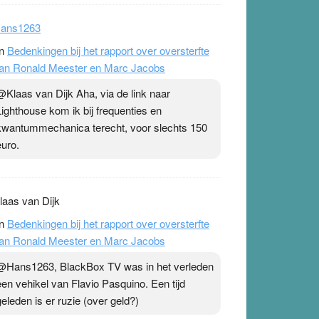
ans1263
n
Bedenkingen bij het rapport over oversterfte
an Ronald Meester en Marc Jacobs
@Klaas van Dijk Aha, via de link naar
Lighthouse kom ik bij frequenties en
kwantummechanica terecht, voor slechts 150
euro.
laas van Dijk
n
Bedenkingen bij het rapport over oversterfte
an Ronald Meester en Marc Jacobs
@Hans1263, BlackBox TV was in het verleden
een vehikel van Flavio Pasquino. Een tijd
geleden is er ruzie (over geld?)