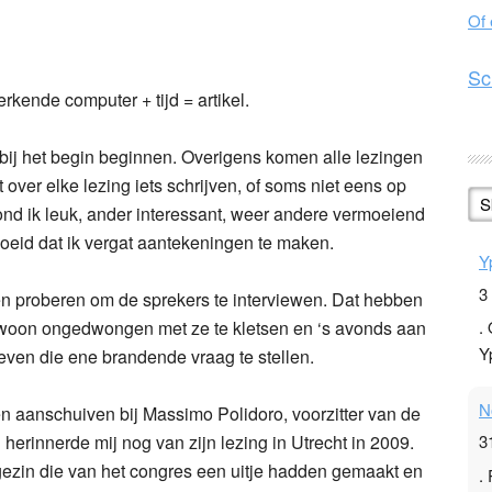
Of
n
l
hare
Sc
rkende computer + tijd = artikel.
 bij het begin beginnen. Overigens komen alle lezingen
et over elke lezing iets schrijven, of soms niet eens op
S
ond ik leuk, ander interessant, weer andere vermoeiend
oeid dat ik vergat aantekeningen te maken.
Y
3
den proberen om de sprekers te interviewen. Dat hebben
ewoon ongedwongen met ze te kletsen en ‘s avonds aan
.
Y
 even die ene brandende vraag te stellen.
N
een aanschuiven bij Massimo Polidoro, voorzitter van de
ij herinnerde mij nog van zijn lezing in Utrecht in 2009.
3
 gezin die van het congres een uitje hadden gemaakt en
.