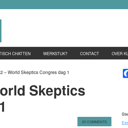
TISCH CHATTEN
WERKSTUK?
CONTACT
OVER K
P
2 – World Skeptics Congres dag 1
S
orld Skeptics
1
Ste
20 COMMENTS
Ee