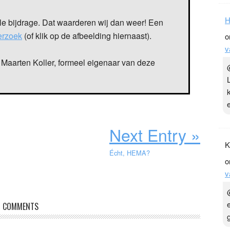
H
le bijdrage. Dat waarderen wij dan weer! Een
verzoek
(of klik op de afbeelding hiernaast).
o
v
Maarten Koller, formeel eigenaar van deze
Next Entry »
K
Écht, HEMA?
o
v
COMMENTS