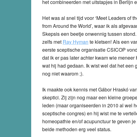
het combineerden met uitstapjes in Berlijn 
Het was al snel tijd voor ‘Meet Leaders of 
from Around the World’, waar ik als afgevaa
Skepsis een beetje onwennig tussen stond.
zelfs met
Ray Hyman
te kletsen! Als een v
eerste sceptische organisatie CSICOP vond
dat ik er pas later achter kwam wie menee
wat hij had gedaan. Ik wist wel dat het een 
nog niet waarom ;).
Ik maakte ook kennis met Gábor Hraskó va
skeptici. Zij zijn nog maar een kleine groe
leden (maar organiseerden in 2010 al wel 
sceptische congres) en hij wist me te vertel
homeopathie en/of acupunctuur te geven je a
beide methoden erg veel status.