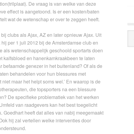
(trilplaat). De vraag is van welke van deze
ve effect is aangetoond. Is er een kosten/baten
telt wat de wetenschap er over te zeggen heeft.
Arc
 bij clubs als Ajax, AZ en later opnieuw Ajax. Uit
Klo
k hij per 1 juli 2012 bij de Amsterdamse club en
 je als wetenschappelijk geschoold sportarts doen
met kalfsbloed en hanenkamkraakbeen te laten
 befaamde genezer in het buitenland? Of als de
 laten behandelen voor hun blessures met
 niet maar het helpt soms wel.’ En waarop is de
therapeuten, die topsporters na een blessure
jgen? De specifieke problematiek van het werken
Umfeld van raadgevers kan het best toegelicht
k. Goedhart heeft dat alles van nabij meegemaakt
Ook hij zal vertellen welke interventies door
ondersteund.