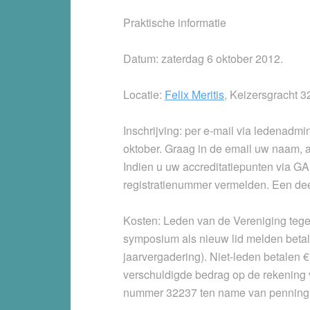
Praktische informatie
Datum:
zaterdag 6 oktober 2012.
Locatie:
Felix Meritis
, Keizersgracht 
Inschrijving
: per e-mail via ledenadmi
oktober. Graag in de email uw naam, 
Indien u uw accreditatiepunten via GAI
registratienummer vermelden. Een deel
Kosten
: Leden van de Vereniging tegen
symposium als nieuw lid melden betale
jaarvergadering). Niet-leden betalen €70
verschuldigde bedrag op de rekening
nummer 32237 ten name van penningm