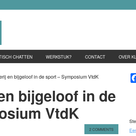
TISCH CHATTEN
WERKSTUK?
CONTACT
OVER K
P
ij en bijgeloof in de sport – Symposium VtdK
S
en bijgeloof in de
posium VtdK
Ste
2 COMMENTS
Ee