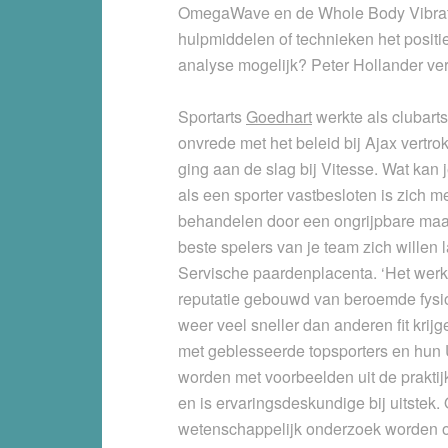
OmegaWave en de Whole Body Vibration
hulpmiddelen of technieken het positie
analyse mogelijk? Peter Hollander ver
Sportarts
Goedhart
werkte als clubarts
onvrede met het beleid bij Ajax vertro
ging aan de slag bij Vitesse. Wat kan
als een sporter vastbesloten is zich 
behandelen door een ongrijpbare maar
beste spelers van je team zich willen
Servische paardenplacenta. ‘Het werkt
reputatie gebouwd van beroemde fysio
weer veel sneller dan anderen fit kri
met geblesseerde topsporters en hun 
worden met voorbeelden uit de praktij
en is ervaringsdeskundige bij uitstek. 
wetenschappelijk onderzoek worden 