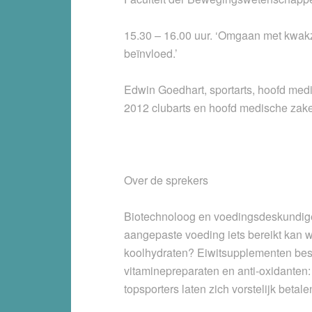
15.30 – 16.00 uur. ‘Omgaan met kwakza
beïnvloed.’
Edwin Goedhart, sportarts, hoofd medis
2012 clubarts en hoofd medische zak
Over de sprekers
Biotechnoloog en voedingsdeskundi
aangepaste voeding iets bereikt kan wo
koolhydraten? Eiwitsupplementen bestaa
vitaminepreparaten en anti-oxidanten
topsporters laten zich vorstelijk bet