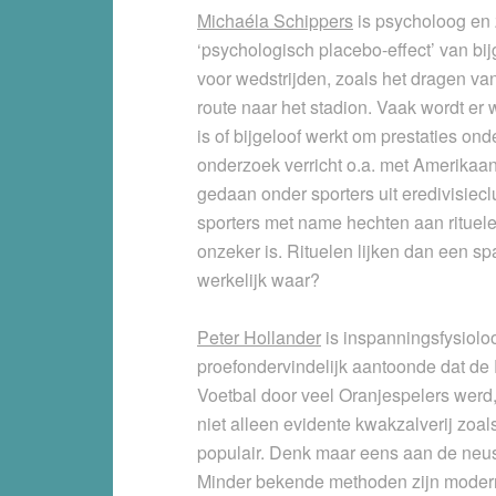
Michaéla Schippers
is psycholoog en z
‘psychologisch placebo-effect’ van bij
voor wedstrijden, zoals het dragen van
route naar het stadion. Vaak wordt er
is of bijgeloof werkt om prestaties ond
onderzoek verricht o.a. met Amerikaan
gedaan onder sporters uit eredivisiecl
sporters met name hechten aan rituele
onzeker is. Rituelen lijken dan een sp
werkelijk waar?
Peter Hollander
is inspanningsfysioloo
proefondervindelijk aantoonde dat de
Voetbal door veel Oranjespelers werd
niet alleen evidente kwakzalverij zoa
populair. Denk maar eens aan de neus
Minder bekende methoden zijn moder