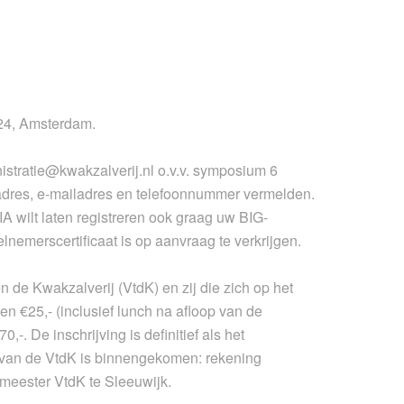
324, Amsterdam.
nistratie@kwakzalverij.nl o.v.v. symposium 6
adres, e-mailadres en telefoonnummer vermelden.
A wilt laten registreren ook graag uw BIG-
nemerscertificaat is op aanvraag te verkrijgen.
 de Kwakzalverij (VtdK) en zij die zich op het
n €25,- (inclusief lunch na afloop van de
,-. De inschrijving is definitief als het
 van de VtdK is binnengekomen: rekening
eester VtdK te Sleeuwijk.