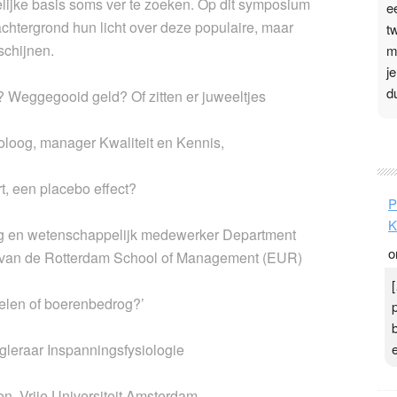
lijke basis soms ver te zoeken. Op dit symposium
e
achtergrond hun licht over deze populaire, maar
t
schijnen.
m
j
d
? Weggegooid geld? Of zitten er juweeltjes
P
oloog, manager Kwaliteit en Kennis,
3
rt, een placebo effect?
.
P
t
K
v
og en wetenschappelijk medewerker Department
o
D
s van de Rotterdam School of Management (EUR)
g
z
elen of boerenbedrog?’
t
ogleraar Inspanningsfysiologie
, Vrije Universiteit Amsterdam