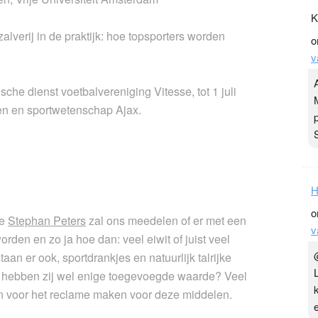
K
lverij in de praktijk: hoe topsporters worden
o
v
che dienst voetbalvereniging Vitesse, tot 1 juli
en en sportwetenschap Ajax.
H
o
ge
Stephan Peters
zal ons meedelen of er met een
v
rden en zo ja hoe dan: veel eiwit of juist veel
n er ook, sportdrankjes en natuurlijk talrijke
: hebben zij wel enige toegevoegde waarde? Veel
alen voor het reclame maken voor deze middelen.