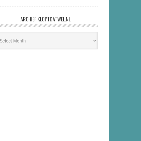
ARCHIEF KLOPTDATWEL.NL
hief
ptdatwel.nl