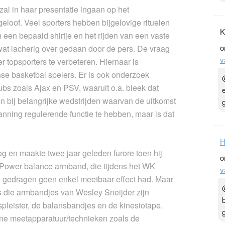
al in haar presentatie ingaan op het
geloof. Veel sporters hebben bijgelovige rituelen
K
 een bepaald shirtje en het rijden van een vaste
o
 wat lacherig over gedaan door de pers. De vraag
v
er topsporters te verbeteren. Hiernaar is
se basketbal spelers. Er is ook onderzoek
ubs zoals Ajax en PSV, waaruit o.a. bleek dat
n bij belangrijke wedstrijden waarvan de uitkomst
anning regulerende functie te hebben, maar is dat
H
g en maakte twee jaar geleden furore toen hij
o
 Power balance armband, die tijdens het WK
v
, gedragen geen enkel meetbaar effect had. Maar
ls die armbandjes van Wesley Sneijder zijn
pleister, de balansbandjes en de kinesiotape.
ne meetapparatuur/technieken zoals de