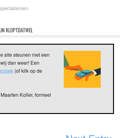
specialismen.
UN KLOPTDATWEL
ze site steunen met een
 wij dan weer! Een
verzoek
(of klik op de
Maarten Koller, formeel
Next Entry »