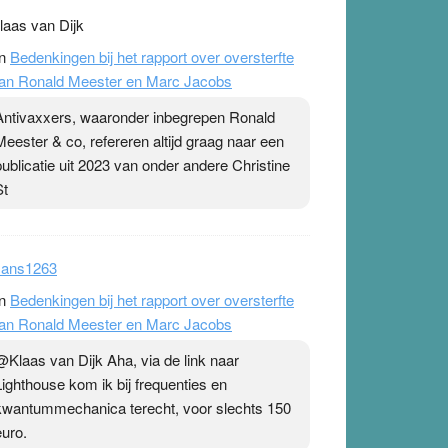
laas van Dijk
n
Bedenkingen bij het rapport over oversterfte
an Ronald Meester en Marc Jacobs
Antivaxxers, waaronder inbegrepen Ronald
Meester & co, refereren altijd graag naar een
publicatie uit 2023 van onder andere Christine
St
ans1263
n
Bedenkingen bij het rapport over oversterfte
an Ronald Meester en Marc Jacobs
@Klaas van Dijk Aha, via de link naar
Lighthouse kom ik bij frequenties en
kwantummechanica terecht, voor slechts 150
euro.