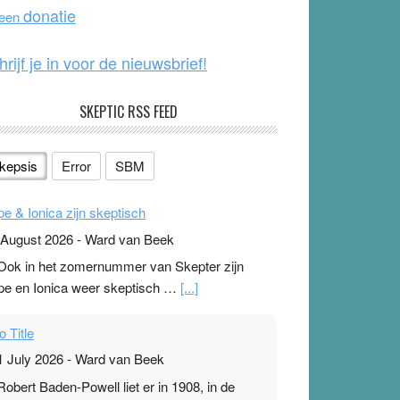
o
e
donatie
 een
k
hrijf je in voor de nieuwsbrief!
SKEPTIC RSS FEED
kepsis
Error
SBM
pe & Ionica zijn skeptisch
 August 2026
-
Ward van Beek
 Ook in het zomernummer van Skepter zijn
pe en Ionica weer skeptisch …
[...]
o Title
1 July 2026
-
Ward van Beek
 Robert Baden-Powell liet er in 1908, in de