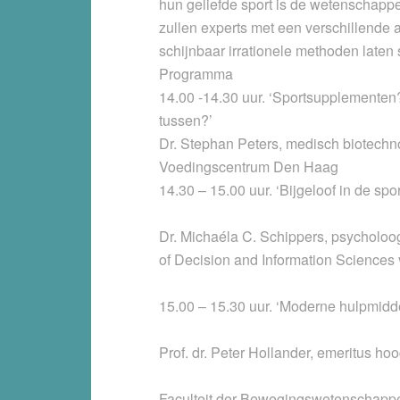
hun geliefde sport is de wetenschappe
zullen experts met een verschillende 
schijnbaar irrationele methoden laten 
Programma
14.00 -14.30 uur. ‘Sportsupplementen
tussen?’
Dr. Stephan Peters, medisch biotechn
Voedingscentrum Den Haag
14.30 – 15.00 uur. ‘Bijgeloof in de spo
Dr. Michaéla C. Schippers, psycholo
of Decision and Information Science
15.00 – 15.30 uur. ‘Moderne hulpmidd
Prof. dr. Peter Hollander, emeritus ho
Faculteit der Bewegingswetenschappen