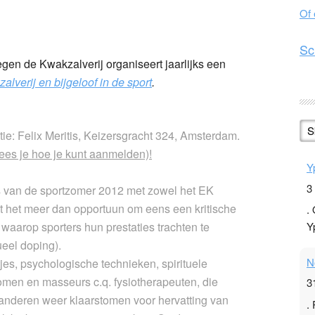
Of
n
l
hare
Sc
 de Kwakzalverij organiseert jaarlijks een
alverij en bijgeloof in de sport
.
S
ie: Felix Meritis, Keizersgracht 324, Amsterdam.
s je hoe je kunt aanmelden)!
Y
3
 van de sportzomer 2012 met zowel het EK
kt het meer dan opportuun om eens een kritische
.
waarop sporters hun prestaties trachten te
Y
ueel doping).
N
tjes, psychologische technieken, spirituele
onomen en masseurs c.q. fysiotherapeuten, die
3
 anderen weer klaarstomen voor hervatting van
.