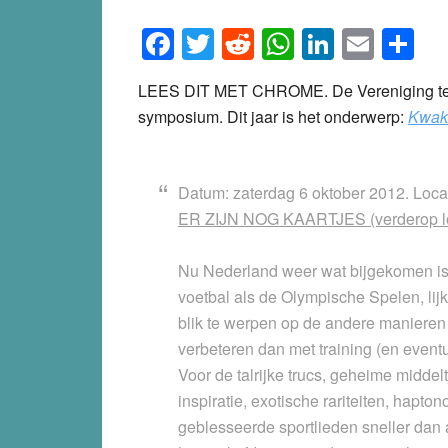
Facebook
Twitter
Reddit
WhatsApp
LinkedI
Emai
S
LEES DIT MET CHROME. De Vereniging tegen
symposium. Dit jaar is het onderwerp:
Kwakz
Datum: zaterdag 6 oktober 2012. Locat
ER ZIJN NOG KAARTJES (verderop lee
Nu Nederland weer wat bijgekomen is
voetbal als de Olympische Spelen, lij
blik te werpen op de andere manieren 
verbeteren dan met training (en event
Voor de talrijke trucs, geheime middel
inspiratie, exotische rariteiten, hapt
geblesseerde sportlieden sneller dan