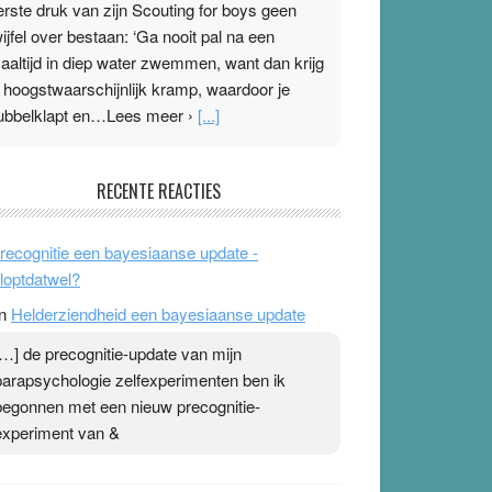
erste druk van zijn Scouting for boys geen
wijfel over bestaan: ‘Ga nooit pal na een
aaltijd in diep water zwemmen, want dan krijg
e hoogstwaarschijnlijk kramp, waardoor je
ubbelklapt en…Lees meer ›
[...]
leisterplakkers in de topspsort
RECENTE REACTIES
1 July 2026
-
Ward van Beek
 Na mondtape is nu de neuspleister in trek bij
recognitie een bayesiaanse update -
opsporters. Ze hopen ermee hun hartslag te
loptdatwel?
erlagen terwijl ze meer zuurstof opnemen.
n
Helderziendheid een bayesiaanse update
aarop heeft zo’n pleister geen effect. Maar het
evoel ‘makkelijker te ademen’ kan goud waard
[…] de precognitie-update van mijn
ijn. Door…Lees meer Pleisterplakkers in de
parapsychologie zelfexperimenten ben ik
opspsort ›
[...]
begonnen met een nieuw precognitie-
experiment van &