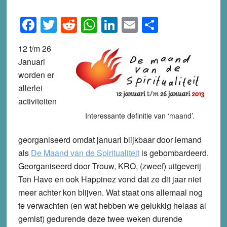
Facebook
Twitter
Reddit
WhatsApp
LinkedIn
Email
Share
12 t/m 26
Januari
worden er
allerlei
activiteiten
Interessante definitie van ‘maand’.
georganiseerd omdat januari blijkbaar door iemand
als
De Maand van de Spiritualiteit
is gebombardeerd.
Georganiseerd door Trouw, KRO, (zweef) uitgeverij
Ten Have en ook Happinez vond dat ze dit jaar niet
meer achter kon blijven. Wat staat ons allemaal nog
te verwachten (en wat hebben we
gelukkig
helaas al
gemist) gedurende deze twee weken durende