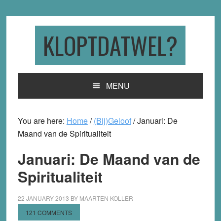
Skip
Skip
Skip
to
to
to
primary
main
primary
KLOPTDATWEL?
navigation
content
sidebar
MENU
You are here:
Home
/
(Bij)Geloof
/
Januari: De
Maand van de Spiritualiteit
Januari: De Maand van de
Spiritualiteit
22 JANUARY 2013
BY
MAARTEN KOLLER
121 COMMENTS