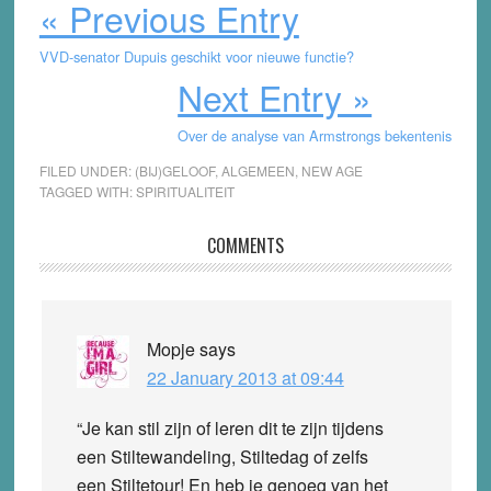
« Previous Entry
VVD-senator Dupuis geschikt voor nieuwe functie?
Next Entry »
Over de analyse van Armstrongs bekentenis
FILED UNDER:
(BIJ)GELOOF
,
ALGEMEEN
,
NEW AGE
TAGGED WITH:
SPIRITUALITEIT
Reader
COMMENTS
Interactions
Mopje
says
22 January 2013 at 09:44
“Je kan stil zijn of leren dit te zijn tijdens
een Stiltewandeling, Stiltedag of zelfs
een Stiltetour! En heb je genoeg van het