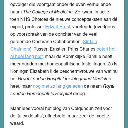
opvolger die voortgaat onder de even verhullende
naam
The College of Medicine
. Ze kwam in actie
toen NHS Choices de nieuwe conceptteksten aan dé
expert, professor
Edzart Ernst
, voorlegde (overigens
op voorspraak van de oprichter van de veel
geroemde Cochrane Collaboration,
Sir Iain
Chalmers
). Tussen Ernst en Prins Charles
botert het
al heel lang niet
, maar de Koninklijke Familie heeft
meer banden met homeopathische instellingen. Zo is
Koningin Elizabeth II de beschermvrouwe van wat nu
het
Royal London Hospital for Integrated Medicine
heet, maar
nog niet zo lang geleden
de naam
Royal
London Homeopathic Hospital
droeg.
Maar lees vooral het blog van Colquhoun zelf voor
de ‘juicy details’; uitgebreid, maar zeer de moeite
waard.