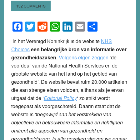
132 COMMENTS
Facebook
Twitter
Reddit
WhatsApp
LinkedIn
Email
Share
In het Verenigd Koninkrijk is de website
NHS
Choices
een belangrijke bron van informatie over
gezondheidszaken
.
Volgens eigen zeggen
‘de
voordeur van de National Health Services en de
grootste website van het land op het gebied van
gezondheid’. De website bevat ruim 20.000 artikelen
die aan strenge eisen voldoen, althans als je ervan
uitgaat dat de ‘
Editorial Policy
‘ zo strikt wordt
toegepast als voorgeschoteld. Daarin staat dat de
website is
‘toegewijd aan het verstrekken van
objectieve en betrouwbare informatie en richtlijnen
omtrent alle aspecten van gezondheid en
gezondheidszorg. In alle gevallen streven we ernaar