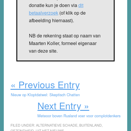
donatie kun je doen via
dit
betaalverzoek
(of klik op de
afbeelding hiernaast).
NB de rekening staat op naam van
Maarten Koller, formeel eigenaar
van deze site.
« Previous Entry
Nieuw op Kloptdatwel: Skeptisch Chatten
Next Entry »
Meteoor boven Rusland voer voor complotdenkers
FILED UNDER:
ALTERNATIEVE SCHADE
,
BUITENLAND
,
GEZONDHEID
,
UIT HET NIEUWS