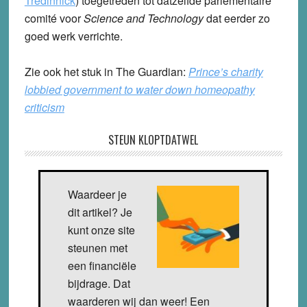
Tredinnick
) toegetreden tot datzelfde parlementaire
comité voor
Science and Technology
dat eerder zo
goed werk verrichte.
Zie ook het stuk in The Guardian:
Prince’s charity
lobbied government to water down homeopathy
criticism
STEUN KLOPTDATWEL
Waardeer je
dit artikel? Je
kunt onze site
steunen met
een financiële
bijdrage. Dat
waarderen wij dan weer! Een