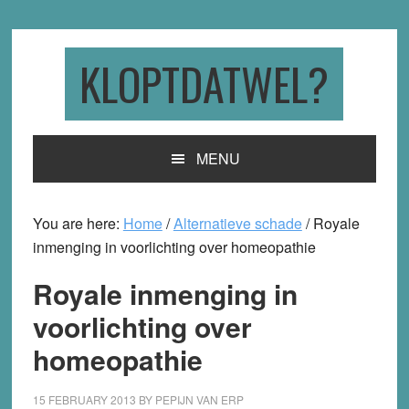
Skip
Skip
Skip
to
to
to
primary
main
primary
KLOPTDATWEL?
navigation
content
sidebar
MENU
You are here:
Home
/
Alternatieve schade
/
Royale
inmenging in voorlichting over homeopathie
Royale inmenging in
voorlichting over
homeopathie
15 FEBRUARY 2013
BY
PEPIJN VAN ERP