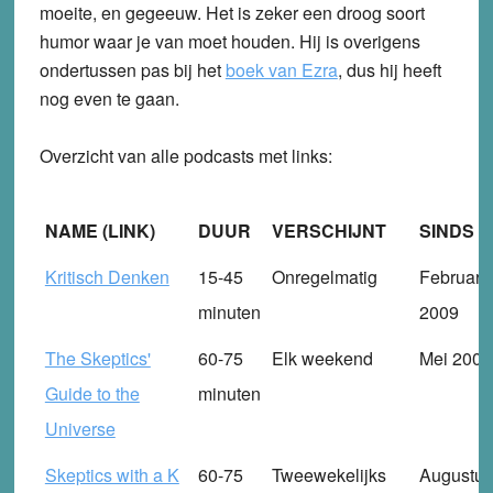
moeite, en gegeeuw. Het is zeker een droog soort
humor waar je van moet houden. Hij is overigens
ondertussen pas bij het
boek van Ezra
, dus hij heeft
nog even te gaan.
Overzicht van alle podcasts met links:
NAME (LINK)
DUUR
VERSCHIJNT
SINDS
Kritisch Denken
15-45
Onregelmatig
Februari
minuten
2009
The Skeptics'
60-75
Elk weekend
Mei 2005
Guide to the
minuten
Universe
Skeptics with a K
60-75
Tweewekelijks
Augustus