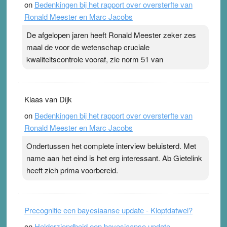
on
Bedenkingen bij het rapport over oversterfte van
terwijl ze meer zuurstof opnemen. Daarop heeft zo’n
Ronald Meester en Marc Jacobs
pleister geen effect. Maar het gevoel ‘makkelijker te
ademen’ kan goud waard zijn. Door…Lees meer
De afgelopen jaren heeft Ronald Meester zeker zes
Pleisterplakkers in de topspsort ›
[...]
maal de voor de wetenschap cruciale
kwaliteitscontrole vooraf, zie norm 51 van
Klaas van Dijk
on
Bedenkingen bij het rapport over oversterfte van
Ronald Meester en Marc Jacobs
Ondertussen het complete interview beluisterd. Met
name aan het eind is het erg interessant. Ab Gietelink
heeft zich prima voorbereid.
Precognitie een bayesiaanse update - Kloptdatwel?
on
Helderziendheid een bayesiaanse update