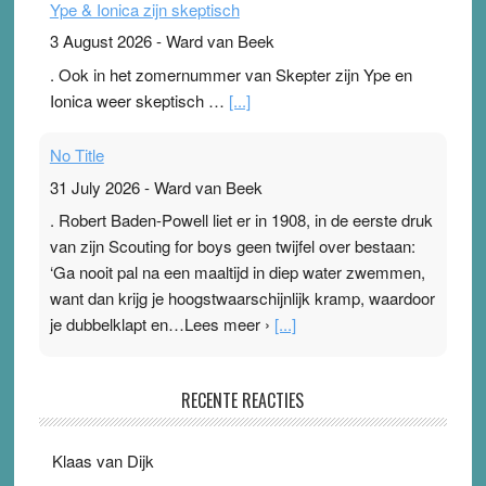
Ype & Ionica zijn skeptisch
3 August 2026
-
Ward van Beek
. Ook in het zomernummer van Skepter zijn Ype en
Ionica weer skeptisch …
[...]
No Title
31 July 2026
-
Ward van Beek
. Robert Baden-Powell liet er in 1908, in de eerste druk
van zijn Scouting for boys geen twijfel over bestaan:
‘Ga nooit pal na een maaltijd in diep water zwemmen,
want dan krijg je hoogstwaarschijnlijk kramp, waardoor
je dubbelklapt en…Lees meer ›
[...]
Pleisterplakkers in de topspsort
RECENTE REACTIES
31 July 2026
-
Ward van Beek
. Na mondtape is nu de neuspleister in trek bij
Klaas van Dijk
topsporters. Ze hopen ermee hun hartslag te verlagen