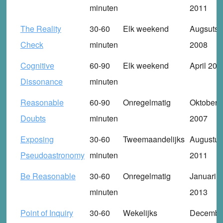
minuten
2011
The Reality
30-60
Elk weekend
Augsuts
Check
minuten
2008
Cognitive
60-90
Elk weekend
April 201
Dissonance
minuten
Reasonable
60-90
Onregelmatig
Oktober
Doubts
minuten
2007
Exposing
30-60
Tweemaandelijks
Augustus
Pseudoastronomy
minuten
2011
Be Reasonable
30-60
Onregelmatig
Januari
minuten
2013
Point of Inquiry
30-60
Wekelijks
Decembe