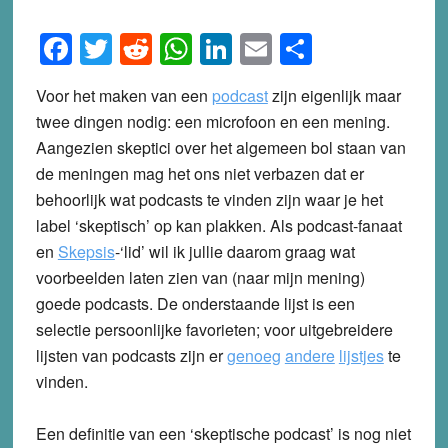
Facebook
Twitter
Reddit
WhatsApp
LinkedIn
Email
Share
Voor het maken van een
podcast
zijn eigenlijk maar
twee dingen nodig: een microfoon en een mening.
Aangezien skeptici over het algemeen bol staan van
de meningen mag het ons niet verbazen dat er
behoorlijk wat podcasts te vinden zijn waar je het
label ‘skeptisch’ op kan plakken. Als podcast-fanaat
en
Skepsis
-‘lid’ wil ik jullie daarom graag wat
voorbeelden laten zien van (naar mijn mening)
goede podcasts. De onderstaande lijst is een
selectie persoonlijke favorieten; voor uitgebreidere
lijsten van podcasts zijn er
genoeg
andere
lijstjes
te
vinden.
Een definitie van een ‘skeptische podcast’ is nog niet