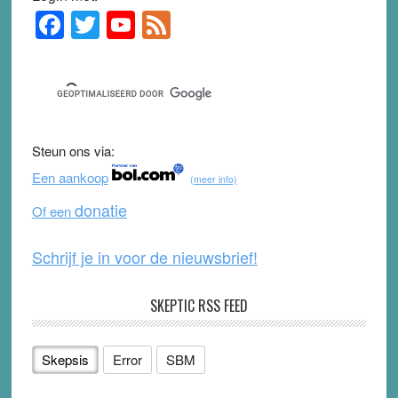
F
T
Y
F
Primary
Sidebar
a
wi
o
e
c
tt
u
e
e
er
T
d
b
u
Steun ons via:
o
b
Een aankoop
(meer info)
o
e
donatie
Of een
k
Schrijf je in voor de nieuwsbrief!
SKEPTIC RSS FEED
Skepsis
Error
SBM