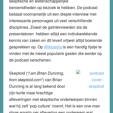
skeptische en wetenschappelijke
beroemdheden op bezoek te hebben. De podcast
bestaat voornamelijk uit een diepte-interview met
interessante personages uit veel verschillende
disciplines. Zowel de geïnterviewden als de
presentatoren hebben altijd een indrukwekkende
kennis van zaken en dit levert vrijwel altijd boeiende
gesprekken op. Op
Wikipedia
is een handig lijstje te
vinden met de meest populaire gasten die eerder op
de podcast verschenen.
Skeptoid
(“
I am Brian Dunning,
from skeptoid.com
”) van Brian
Dunning is al lang bekend door
zijn korte maar krachtige
afleveringen met skeptische onderwerpen binnen
wat hij zelf ‘pop culture’ noemt. Het is een one-man
show waarin per aflevering een onderwerp wat