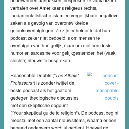
onderwerpen aanpakken, bespreken ze vaak bizarre
verhalen over Amerikaans religieus rechts,
fundamentalistische Islam en vergelijkbare negatieve
zaken als gevolg van overontwikkelde
geloofsovertuigingen. Ze zijn er helder in dat hun
podcast zeker niet bedoeld is om mensen te
overtuigen van hun gelijk, maar om met een dosis
humor en sarcasme voor gelijkgestemden het (vaak
slechte) nieuws te bespreken.
Reasonable Doubts
(
“
The Atheist
Professors”
) is zonder twijfel de
beste podcast als het gaat om
gedegen theologische discussies
met een skeptische oogpunt
(“Your skeptical guide to religion”). De podcast begint
meestal met een aantal nieuwsitems, waarna er een
bepaald onderwerp wordt uitgediept. Hoewel de