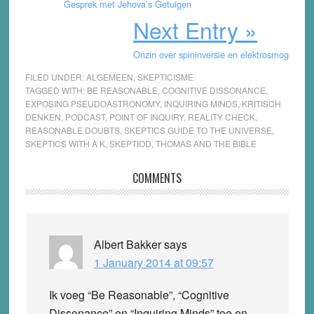
Gesprek met Jehova’s Getuigen
Next Entry »
Onzin over spininversie en elektrosmog
FILED UNDER:
ALGEMEEN
,
SKEPTICISME
TAGGED WITH:
BE REASONABLE
,
COGNITIVE DISSONANCE
,
EXPOSING PSEUDOASTRONOMY
,
INQUIRING MINDS
,
KRITISCH
DENKEN
,
PODCAST
,
POINT OF INQUIRY
,
REALITY CHECK
,
REASONABLE DOUBTS
,
SKEPTICS GUIDE TO THE UNIVERSE
,
SKEPTICS WITH A K
,
SKEPTIOD
,
THOMAS AND THE BIBLE
Reader
COMMENTS
Interactions
Albert Bakker
says
1 January 2014 at 09:57
Ik voeg “Be Reasonable”, “Cognitive
Dissonance” en “Inquiring Minds” toe en