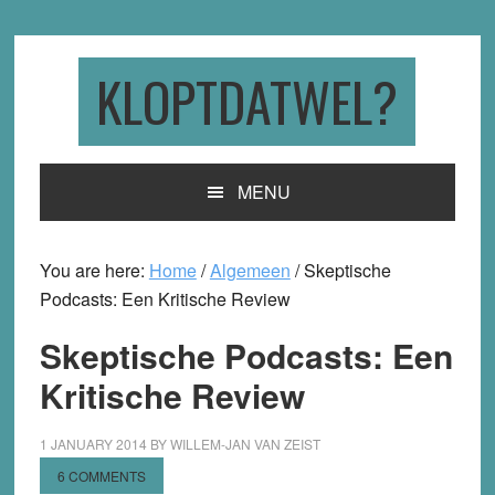
Skip
Skip
Skip
to
to
to
primary
main
primary
KLOPTDATWEL?
navigation
content
sidebar
MENU
You are here:
Home
/
Algemeen
/
Skeptische
Podcasts: Een Kritische Review
Skeptische Podcasts: Een
Kritische Review
1 JANUARY 2014
BY
WILLEM-JAN VAN ZEIST
6 COMMENTS