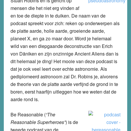
Stuart Robins en is gericht op
mensen die het niet erg vinden af
en toe de diepte in te duiken. De naam van de
podcast spreekt voor zich: reken op onderwerpen als
de platte aarde, holle aarde, groeiende aarde,
planeet X, en ga zo maar door. Word je helemaal
wild van een diepgaande deconstructie van Erich
von Däniken en zijn onzinnige Ancient Aliens dan is
dit helemaal je ding! Het mooie van deze podcast is
dat je ook veel leert over echte astronomie. Als
gediplomeerd astronoom zal Dr. Robins je, alvorens
de theorie van de platte aarde verfijnd de grond in te
boren, eerst haarfijn uitleggen hoe we weten dat de
aarde rond is.
Be Reasonable
(
“The
Reasonable Superheroes”
) is de
tweede podcast van de