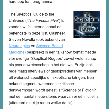
hardloop trainprogramma.
The Skeptics’ Guide to the
Universe
(
“The Famous Five”
) is
zonder twijfel internationaal de
bekendste in deze lijst. Gastheer
Steven Novella (ook bekend van
Neurologica
en
Science-Based
Medicine
)
bespreekt in een talkshow format met de
vier overige “Skeptical Rogues” zowel wetenschap
als pseudowetenschap in het nieuws. Er zijn ook
regelmatig interviews of gastoptredens van mensen
uit wetenschappelijke en skeptische kringen. Een
bekend segment waarmee je kritische
denkvermogen wordt getest is “Science or Fiction?”
met een aantal nieuwsitems waarvan er één fictief is
(uiteraard moet je raden welke dat is).