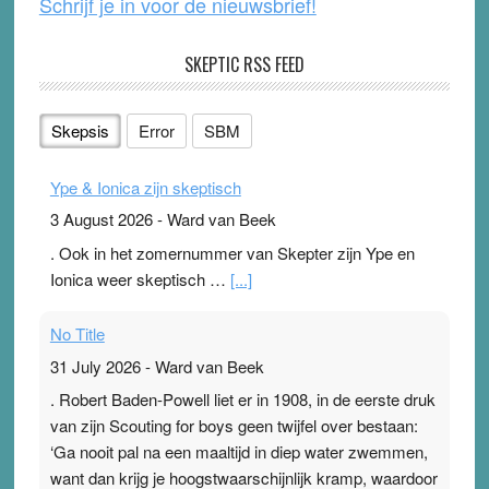
Schrijf je in voor de nieuwsbrief!
SKEPTIC RSS FEED
Skepsis
Error
SBM
Ype & Ionica zijn skeptisch
3 August 2026
-
Ward van Beek
. Ook in het zomernummer van Skepter zijn Ype en
Ionica weer skeptisch …
[...]
No Title
31 July 2026
-
Ward van Beek
. Robert Baden-Powell liet er in 1908, in de eerste druk
van zijn Scouting for boys geen twijfel over bestaan:
‘Ga nooit pal na een maaltijd in diep water zwemmen,
want dan krijg je hoogstwaarschijnlijk kramp, waardoor