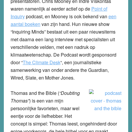
presentatoren.
Chris Mooney en Indre Viskontas
waren namenlijk al eerder actief op de
Point of
Inquiry
podcast, en Mooney is ook bekend van
een
aantal boeken
van zijn hand. Hun nieuwe show
“Inquiring Minds” bestaat uit een paar nieuwsitems
met daarna een lang interview met specialisten uit
verschillende velden, met een nadruk op
klimaatwetenschap. De Podcast wordt gesponsord
door “
The Climate Desk
“, een journalistieke
samenwerking van onder andere the Guardian,
Wired, Slate, en Mother Jones.
Thomas and the Bible
(
“Doubting
Thomas”
) is een van mijn
persoonlijke favorieten, maar wel
eentje voor de liefhebber. Het
concept is simpel: Thomas leest, ongehinderd door
enige voorkennis, de hele bijbel voor en maakt