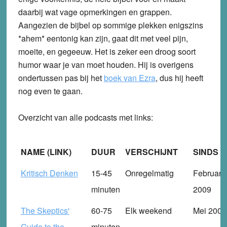
daarbij wat vage opmerkingen en grappen.
Aangezien de bijbel op sommige plekken enigszins
*ahem* eentonig kan zijn, gaat dit met veel pijn,
moeite, en gegeeuw. Het is zeker een droog soort
humor waar je van moet houden. Hij is overigens
ondertussen pas bij het
boek van Ezra
, dus hij heeft
nog even te gaan.
Overzicht van alle podcasts met links:
NAME (LINK)
DUUR
VERSCHIJNT
SINDS
Kritisch Denken
15-45
Onregelmatig
Februari
minuten
2009
The Skeptics'
60-75
Elk weekend
Mei 2005
Guide to the
minuten