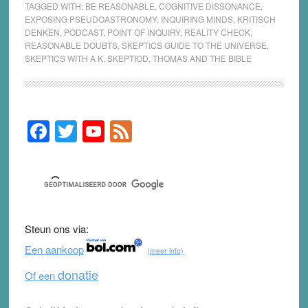
TAGGED WITH:
BE REASONABLE
,
COGNITIVE DISSONANCE
,
EXPOSING PSEUDOASTRONOMY
,
INQUIRING MINDS
,
KRITISCH
DENKEN
,
PODCAST
,
POINT OF INQUIRY
,
REALITY CHECK
,
REASONABLE DOUBTS
,
SKEPTICS GUIDE TO THE UNIVERSE
,
SKEPTICS WITH A K
,
SKEPTIOD
,
THOMAS AND THE BIBLE
F
T
Y
F
Primary
Sidebar
a
wi
o
e
c
tt
u
e
e
er
T
d
b
u
Steun ons via:
o
b
Een aankoop
(meer info)
o
e
donatie
Of een
k