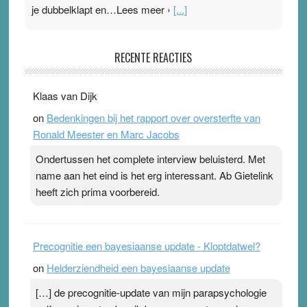
je dubbelklapt en…Lees meer ›
[...]
Pleisterplakkers in de topspsort
RECENTE REACTIES
31 July 2026
-
Ward van Beek
. Na mondtape is nu de neuspleister in trek bij
Klaas van Dijk
topsporters. Ze hopen ermee hun hartslag te verlagen
on
Bedenkingen bij het rapport over oversterfte van
terwijl ze meer zuurstof opnemen. Daarop heeft zo’n
Ronald Meester en Marc Jacobs
pleister geen effect. Maar het gevoel ‘makkelijker te
ademen’ kan goud waard zijn. Door…Lees meer
Ondertussen het complete interview beluisterd. Met
Pleisterplakkers in de topspsort ›
[...]
name aan het eind is het erg interessant. Ab Gietelink
heeft zich prima voorbereid.
Precognitie een bayesiaanse update - Kloptdatwel?
on
Helderziendheid een bayesiaanse update
[…] de precognitie-update van mijn parapsychologie