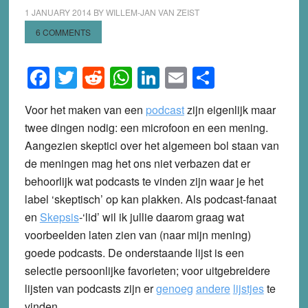
1 JANUARY 2014
BY
WILLEM-JAN VAN ZEIST
6 COMMENTS
Facebook
Twitter
Reddit
WhatsApp
LinkedIn
Email
Share
Voor het maken van een
podcast
zijn eigenlijk maar
twee dingen nodig: een microfoon en een mening.
Aangezien skeptici over het algemeen bol staan van
de meningen mag het ons niet verbazen dat er
behoorlijk wat podcasts te vinden zijn waar je het
label ‘skeptisch’ op kan plakken. Als podcast-fanaat
en
Skepsis
-‘lid’ wil ik jullie daarom graag wat
voorbeelden laten zien van (naar mijn mening)
goede podcasts. De onderstaande lijst is een
selectie persoonlijke favorieten; voor uitgebreidere
lijsten van podcasts zijn er
genoeg
andere
lijstjes
te
vinden.