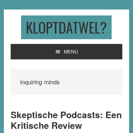
Skip
Skip
Skip
to
to
to
primary
main
primary
KLOPTDATWEL?
navigation
content
sidebar
MENU
inquiring minds
Skeptische Podcasts: Een
Kritische Review