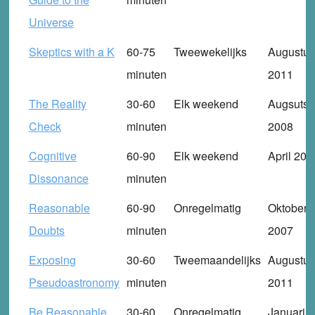
Universe
Skeptics with a K
60-75
Tweewekelijks
Augustus
minuten
2011
The Reality
30-60
Elk weekend
Augsuts
Check
minuten
2008
Cognitive
60-90
Elk weekend
April 201
Dissonance
minuten
Reasonable
60-90
Onregelmatig
Oktober
Doubts
minuten
2007
Exposing
30-60
Tweemaandelijks
Augustus
Pseudoastronomy
minuten
2011
Be Reasonable
30-60
Onregelmatig
Januari