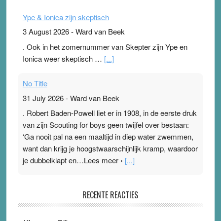
Ype & Ionica zijn skeptisch
3 August 2026
-
Ward van Beek
. Ook in het zomernummer van Skepter zijn Ype en
Ionica weer skeptisch …
[...]
No Title
31 July 2026
-
Ward van Beek
. Robert Baden-Powell liet er in 1908, in de eerste druk
van zijn Scouting for boys geen twijfel over bestaan:
‘Ga nooit pal na een maaltijd in diep water zwemmen,
want dan krijg je hoogstwaarschijnlijk kramp, waardoor
je dubbelklapt en…Lees meer ›
[...]
Pleisterplakkers in de topspsort
RECENTE REACTIES
31 July 2026
-
Ward van Beek
. Na mondtape is nu de neuspleister in trek bij