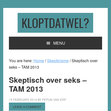
Skip
Skip
Skip
to
to
to
primary
main
primary
KLOPTDATWEL?
navigation
content
sidebar
MENU
You are here:
Home
/
Skepticisme
/
Skeptisch over
seks – TAM 2013
Skeptisch over seks –
TAM 2013
15 FEBRUARY 2014
BY
PEPIJN VAN ERP
LEAVE A COMMENT