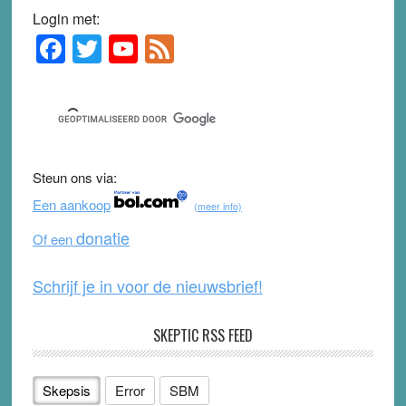
Login met:
F
T
Y
F
Primary
Sidebar
a
wi
o
e
c
tt
u
e
e
er
T
d
b
u
Steun ons via:
o
b
Een aankoop
(meer info)
o
e
donatie
Of een
k
Schrijf je in voor de nieuwsbrief!
SKEPTIC RSS FEED
Skepsis
Error
SBM