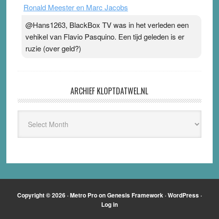
Ronald Meester en Marc Jacobs
@Hans1263, BlackBox TV was in het verleden een
vehikel van Flavio Pasquino. Een tijd geleden is er
ruzie (over geld?)
ARCHIEF KLOPTDATWEL.NL
Archief
Kloptdatwel.nl
Copyright © 2026 ·
Metro Pro
on
Genesis Framework
·
WordPress
·
Log in