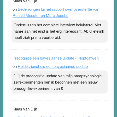
Klaas van Dijk
topsporters. Ze hopen ermee hun hartslag te verlagen
on
Bedenkingen bij het rapport over oversterfte van
terwijl ze meer zuurstof opnemen. Daarop heeft zo’n
Ronald Meester en Marc Jacobs
pleister geen effect. Maar het gevoel ‘makkelijker te
ademen’ kan goud waard zijn. Door…Lees meer
Ondertussen het complete interview beluisterd. Met
Pleisterplakkers in de topspsort ›
[...]
name aan het eind is het erg interessant. Ab Gietelink
heeft zich prima voorbereid.
Precognitie een bayesiaanse update - Kloptdatwel?
on
Helderziendheid een bayesiaanse update
[…] de precognitie-update van mijn parapsychologie
zelfexperimenten ben ik begonnen met een nieuw
precognitie-experiment van &
Klaas van Dijk