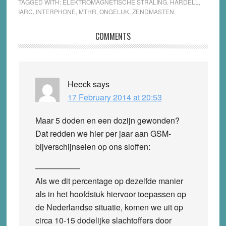
TAGGED WITH:
ELEKTROMAGNETISCHE STRALING
,
HARDELL
,
IARC
,
INTERPHONE
,
MTHR
,
ONGELUK
,
ZENDMASTEN
Reader
COMMENTS
Interactions
Heeck
says
17 February 2014 at 20:53
Maar 5 doden en een dozijn gewonden?
Dat redden we hier per jaar aan GSM-
bijverschijnselen op ons sloffen:
—————–
Als we dit percentage op dezelfde manier
als in het hoofdstuk hiervoor toepassen op
de Nederlandse situatie, komen we uit op
circa 10-15 dodelijke slachtoffers door