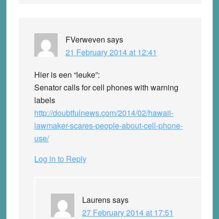
FVerweven
says
21 February 2014 at 12:41
Hier is een “leuke”:
Senator calls for cell phones with warning
labels
http://doubtfulnews.com/2014/02/hawaii-
lawmaker-scares-people-about-cell-phone-
use/
Log in to Reply
Laurens
says
27 February 2014 at 17:51