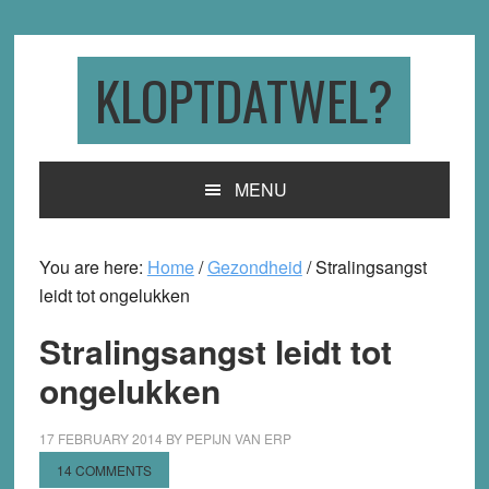
Skip
Skip
Skip
to
to
to
primary
main
primary
KLOPTDATWEL?
navigation
content
sidebar
MENU
You are here:
Home
/
Gezondheid
/
Stralingsangst
leidt tot ongelukken
Stralingsangst leidt tot
ongelukken
17 FEBRUARY 2014
BY
PEPIJN VAN ERP
14 COMMENTS