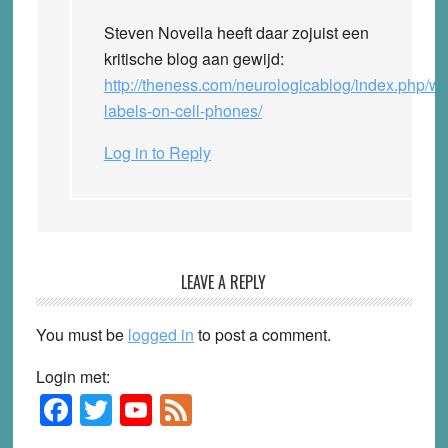
Steven Novella heeft daar zojuist een
kritische blog aan gewijd:
http://theness.com/neurologicablog/index.php/wa
labels-on-cell-phones/
Log in to Reply
LEAVE A REPLY
You must be
logged in
to post a comment.
Login met:
F
T
Y
F
Primary
Sidebar
a
wi
o
e