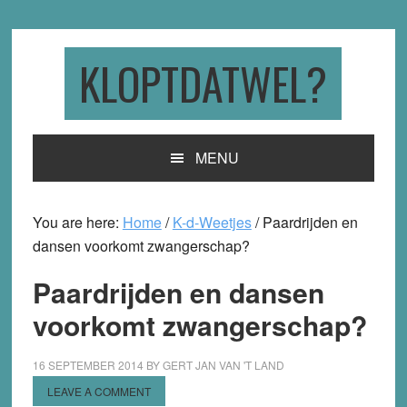
Skip
Skip
Skip
to
to
to
primary
main
primary
KLOPTDATWEL?
navigation
content
sidebar
MENU
You are here:
Home
/
K-d-Weetjes
/
Paardrijden en
dansen voorkomt zwangerschap?
Paardrijden en dansen
voorkomt zwangerschap?
16 SEPTEMBER 2014
BY
GERT JAN VAN 'T LAND
LEAVE A COMMENT