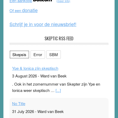
Een aankoop
(meer info)
o
e
donatie
Of een
k
Schrijf je in voor de nieuwsbrief!
SKEPTIC RSS FEED
Skepsis
Error
SBM
Ype & Ionica zijn skeptisch
3 August 2026
-
Ward van Beek
. Ook in het zomernummer van Skepter zijn Ype en
Ionica weer skeptisch …
[...]
No Title
31 July 2026
-
Ward van Beek