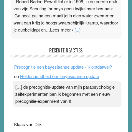
. Robert Baden-Powell liet er in 1908, in de eerste druk
van zijn Scouting for boys geen twijfel over bestaan:
‘Ga nooit pal na een maaltijd in diep water zwemmen,
want dan krijg je hoogstwaarschijnlijk kramp, waardoor
je dubbelklapt en…Lees meer ›
[...]
Pleisterplakkers in de topspsort
RECENTE REACTIES
31 July 2026
-
Ward van Beek
. Na mondtape is nu de neuspleister in trek bij
Precognitie een bayesiaanse update - Kloptdatwel?
topsporters. Ze hopen ermee hun hartslag te verlagen
on
Helderziendheid een bayesiaanse update
terwijl ze meer zuurstof opnemen. Daarop heeft zo’n
pleister geen effect. Maar het gevoel ‘makkelijker te
[…] de precognitie-update van mijn parapsychologie
ademen’ kan goud waard zijn. Door…Lees meer
zelfexperimenten ben ik begonnen met een nieuw
Pleisterplakkers in de topspsort ›
[...]
precognitie-experiment van &
Klaas van Dijk