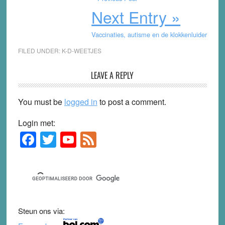
Next Entry »
Vaccinaties, autisme en de klokkenluider
FILED UNDER:
K-D-WEETJES
Reader
LEAVE A REPLY
Interactions
You must be
logged in
to post a comment.
Login met:
F
T
Y
F
Primary
Sidebar
a
wi
o
e
c
tt
u
e
e
er
T
d
b
u
Steun ons via:
o
b