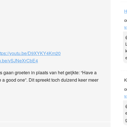
H
o
v
ttps://youtu.be/D9XYKY4Km20
utu.be/vSJNeXrCbE4
 gaan groeten in plaats van het geijkte: “Have a
e a good one”. Dit spreekt toch duizend keer meer
K
o
v