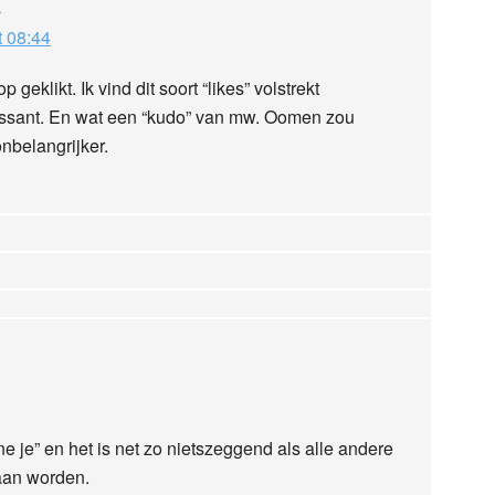
s
t 08:44
 geklikt. Ik vind dit soort “likes” volstrekt
essant. En wat een “kudo” van mw. Oomen zou
onbelangrijker.
e je” en het is net zo nietszeggend als alle andere
aan worden.