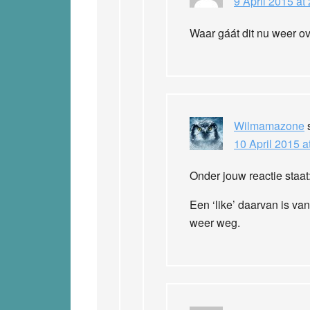
9 April 2015 at
Waar gáát dit nu weer o
Wilmamazone
10 April 2015 a
Onder jouw reactie staat:
Een ‘like’ daarvan is van
weer weg.