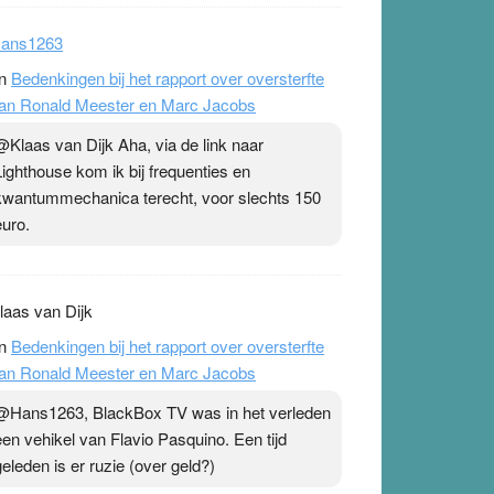
ans1263
n
Bedenkingen bij het rapport over oversterfte
an Ronald Meester en Marc Jacobs
@Klaas van Dijk Aha, via de link naar
Lighthouse kom ik bij frequenties en
kwantummechanica terecht, voor slechts 150
euro.
laas van Dijk
n
Bedenkingen bij het rapport over oversterfte
an Ronald Meester en Marc Jacobs
@Hans1263, BlackBox TV was in het verleden
een vehikel van Flavio Pasquino. Een tijd
geleden is er ruzie (over geld?)