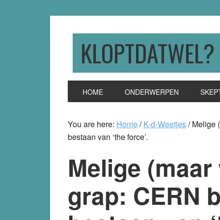
Skip
Skip
Skip
to
to
to
primary
main
primary
KLOPTDATWEL?
navigation
content
sidebar
HOME
ONDERWERPEN
SKEP
You are here:
Home
/
K-d-Weetjes
/
Melige (
bestaan van ‘the force’.
Melige (maar 
grap: CERN b