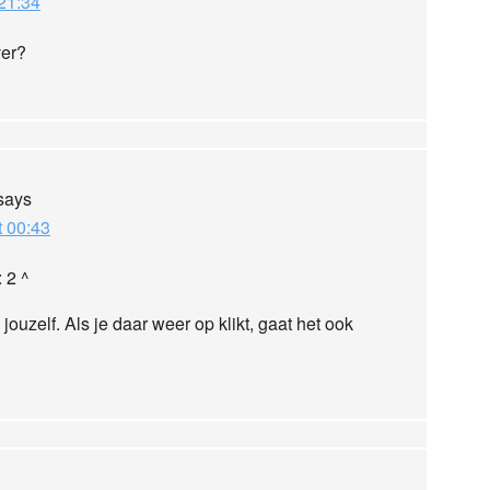
 21:34
ver?
says
t 00:43
 2 ^
 jouzelf. Als je daar weer op klikt, gaat het ook