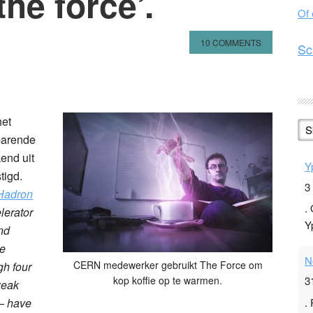
he force’.
Of
10 COMMENTS
Sc
n
l
hare
het
S
barende
end uit
Y
tigd.
3
Hadron
.
elerator
Y
nd
he
N
CERN medewerker gebruikt The Force om
gh four
kop koffie op te warmen.
3
weak
.
 – have