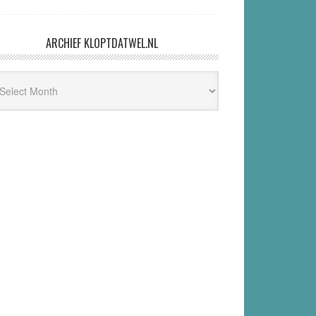
ARCHIEF KLOPTDATWEL.NL
hief
ptdatwel.nl