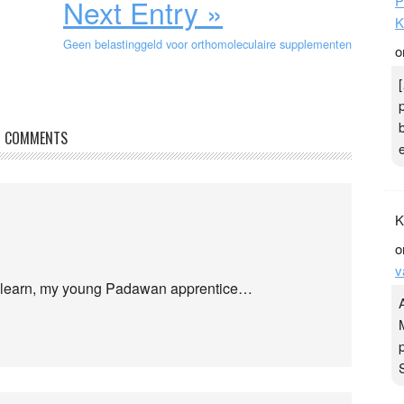
Next Entry »
P
K
Geen belastinggeld voor orthomoleculaire supplementen
o
COMMENTS
K
o
v
to learn, my young Padawan apprentice…