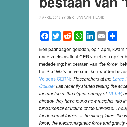
bestaan van ‘t
7 APRIL 2015
BY
GERT JAN VAN 'T LAND
Facebook
Twitter
Reddit
WhatsApp
LinkedI
Emai
S
Een paar dagen geleden, op 1 april, kwam 
onderzoeksinstituut CERN met een opzien
mededeling: het bestaan van
‘the force’,
bek
het Star Wars-universum, kon worden beves
Volgens CERN
:
‘Researchers at the
Large 
Collider
just recently started testing the acc
for running at the higher energy of
13 TeV
, a
already they have found new insights into t
fundamental structure of the universe. Thou
fundamental forces – the strong force, the 
force, the electromagnetic force and gravity