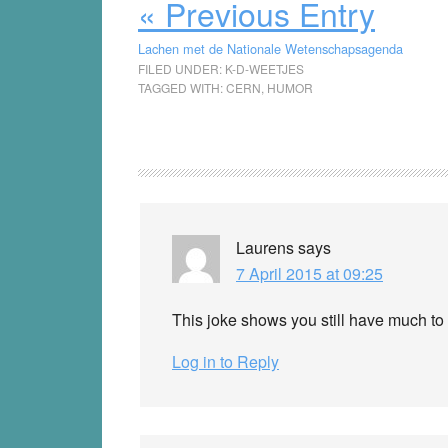
« Previous Entry
Lachen met de Nationale Wetenschapsagenda
FILED UNDER:
K-D-WEETJES
TAGGED WITH:
CERN
,
HUMOR
Reader
Interactions
Laurens
says
7 April 2015 at 09:25
This joke shows you still have much 
Log in to Reply