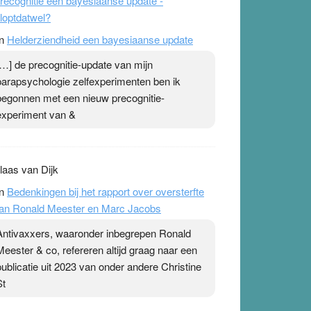
recognitie een bayesiaanse update -
loptdatwel?
n
Helderziendheid een bayesiaanse update
[…] de precognitie-update van mijn
parapsychologie zelfexperimenten ben ik
begonnen met een nieuw precognitie-
experiment van &
laas van Dijk
n
Bedenkingen bij het rapport over oversterfte
an Ronald Meester en Marc Jacobs
Antivaxxers, waaronder inbegrepen Ronald
Meester & co, refereren altijd graag naar een
publicatie uit 2023 van onder andere Christine
St