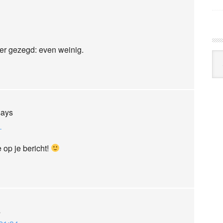
ter gezegd: even weinig.
Arc
Klo
says
1
 op je bericht!
s