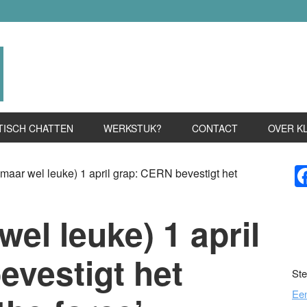
TISCH CHATTEN
WERKSTUK?
CONTACT
OVER K
P
maar wel leuke) 1 april grap: CERN bevestigt het
S
wel leuke) 1 april
evestigt het
Ste
Ee