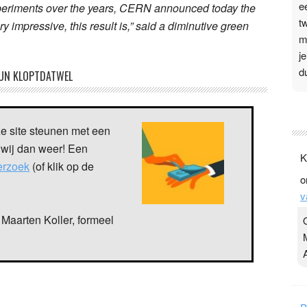
e
periments over the years, CERN announced today the
t
y impressive, this result is,” said a diminutive green
m
j
d
UN KLOPTDATWEL
P
3
ze site steunen met een
.
 wij dan weer! Een
K
t
verzoek
(of klik op de
o
v
v
D
g
Maarten Koller, formeel
z
t