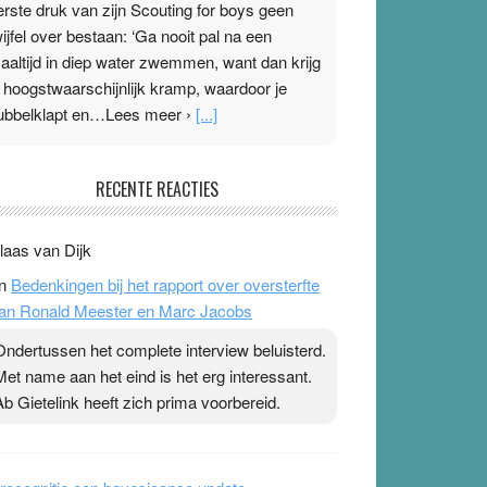
erste druk van zijn Scouting for boys geen
wijfel over bestaan: ‘Ga nooit pal na een
aaltijd in diep water zwemmen, want dan krijg
e hoogstwaarschijnlijk kramp, waardoor je
ubbelklapt en…Lees meer ›
[...]
leisterplakkers in de topspsort
RECENTE REACTIES
1 July 2026
-
Ward van Beek
 Na mondtape is nu de neuspleister in trek bij
laas van Dijk
opsporters. Ze hopen ermee hun hartslag te
n
Bedenkingen bij het rapport over oversterfte
erlagen terwijl ze meer zuurstof opnemen.
an Ronald Meester en Marc Jacobs
aarop heeft zo’n pleister geen effect. Maar het
evoel ‘makkelijker te ademen’ kan goud waard
Ondertussen het complete interview beluisterd.
ijn. Door…Lees meer Pleisterplakkers in de
Met name aan het eind is het erg interessant.
opspsort ›
[...]
Ab Gietelink heeft zich prima voorbereid.