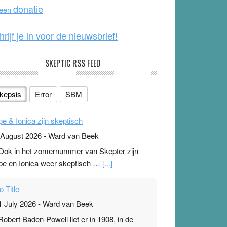
o
e
donatie
 een
k
hrijf je in voor de nieuwsbrief!
SKEPTIC RSS FEED
kepsis
Error
SBM
pe & Ionica zijn skeptisch
 August 2026
-
Ward van Beek
 Ook in het zomernummer van Skepter zijn
pe en Ionica weer skeptisch …
[...]
o Title
1 July 2026
-
Ward van Beek
 Robert Baden-Powell liet er in 1908, in de