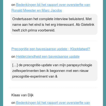
on
Bedenkingen bij het rapport over oversterfte van
terwijl ze meer zuurstof opnemen. Daarop heeft zo’n
Ronald Meester en Marc Jacobs
pleister geen effect. Maar het gevoel ‘makkelijker te
ademen’ kan goud waard zijn. Door…Lees meer
Ondertussen het complete interview beluisterd. Met
Pleisterplakkers in de topspsort ›
[...]
name aan het eind is het erg interessant. Ab Gietelink
heeft zich prima voorbereid.
Precognitie een bayesiaanse update - Kloptdatwel?
on
Helderziendheid een bayesiaanse update
[…] de precognitie-update van mijn parapsychologie
zelfexperimenten ben ik begonnen met een nieuw
precognitie-experiment van &
Klaas van Dijk
on
Bedenkingen bij het rapport over oversterfte van