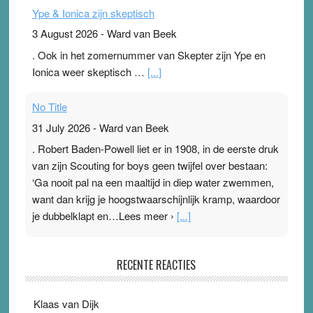
Ype & Ionica zijn skeptisch
3 August 2026
-
Ward van Beek
. Ook in het zomernummer van Skepter zijn Ype en
Ionica weer skeptisch …
[...]
No Title
31 July 2026
-
Ward van Beek
. Robert Baden-Powell liet er in 1908, in de eerste druk
van zijn Scouting for boys geen twijfel over bestaan:
‘Ga nooit pal na een maaltijd in diep water zwemmen,
want dan krijg je hoogstwaarschijnlijk kramp, waardoor
je dubbelklapt en…Lees meer ›
[...]
Pleisterplakkers in de topspsort
RECENTE REACTIES
31 July 2026
-
Ward van Beek
. Na mondtape is nu de neuspleister in trek bij
Klaas van Dijk
topsporters. Ze hopen ermee hun hartslag te verlagen