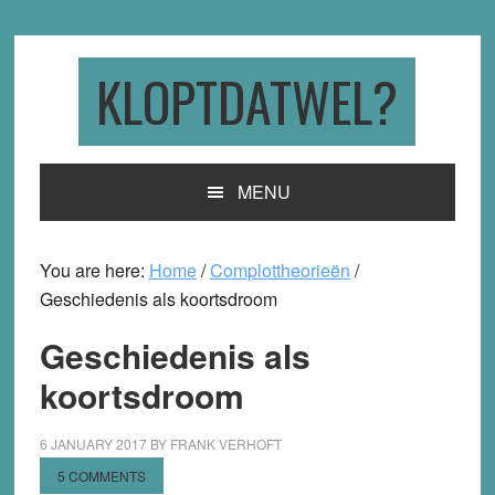
Skip
Skip
Skip
to
to
to
primary
main
primary
KLOPTDATWEL?
navigation
content
sidebar
MENU
You are here:
Home
/
Complottheorieën
/
Geschiedenis als koortsdroom
Geschiedenis als
koortsdroom
6 JANUARY 2017
BY
FRANK VERHOFT
5 COMMENTS