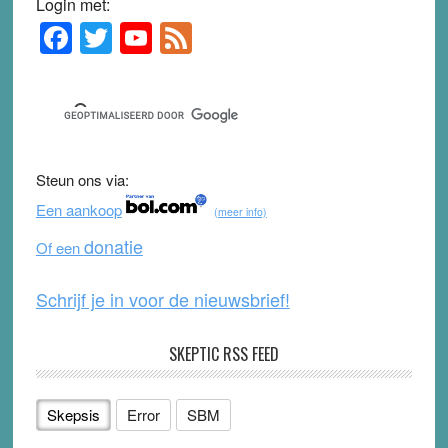
Login met:
F
T
Y
F
Primary
Sidebar
a
wi
o
e
c
tt
u
e
e
er
T
d
b
u
Steun ons via:
o
b
Een aankoop
(meer info)
o
e
donatie
Of een
k
Schrijf je in voor de nieuwsbrief!
SKEPTIC RSS FEED
Skepsis
Error
SBM