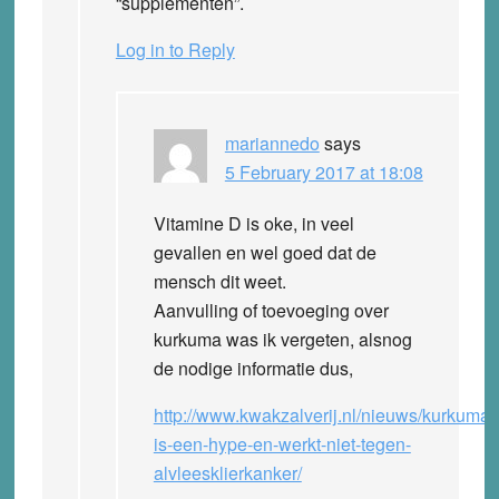
“supplementen”.
Log in to Reply
mariannedo
says
5 February 2017 at 18:08
Vitamine D is oke, in veel
gevallen en wel goed dat de
mensch dit weet.
Aanvulling of toevoeging over
kurkuma was ik vergeten, alsnog
de nodige informatie dus,
http://www.kwakzalverij.nl/nieuws/kurkuma-
is-een-hype-en-werkt-niet-tegen-
alvleesklierkanker/