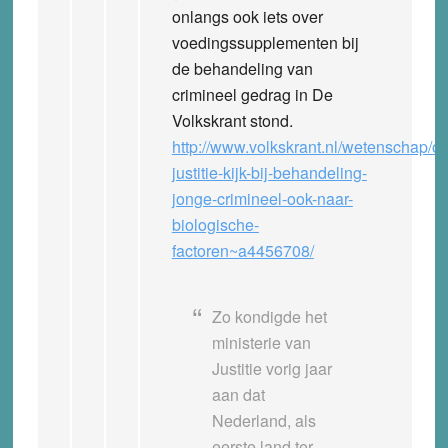
onlangs ook iets over
voedingssupplementen bij
de behandeling van
crimineel gedrag in De
Volkskrant stond.
http://www.volkskrant.nl/wetenschap/o
justitie-kijk-bij-behandeling-
jonge-crimineel-ook-naar-
biologische-
factoren~a4456708/
Zo kondigde het
ministerie van
Justitie vorig jaar
aan dat
Nederland, als
eerste land ter