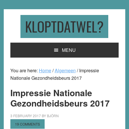
Skip
Skip
Skip
to
to
to
primary
main
primary
KLOPTDATWEL?
navigation
content
sidebar
MENU
You are here:
Home
/
Algemeen
/
Impressie
Nationale Gezondheidsbeurs 2017
Impressie Nationale
Gezondheidsbeurs 2017
3 FEBRUARY 2017
BY
BJÖRN
19 COMMENTS