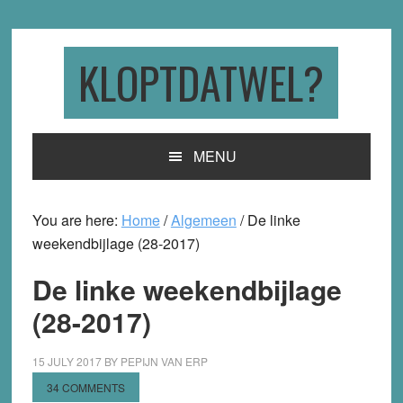
Skip
Skip
Skip
to
to
to
primary
main
primary
KLOPTDATWEL?
navigation
content
sidebar
MENU
You are here:
Home
/
Algemeen
/
De linke
weekendbijlage (28-2017)
De linke weekendbijlage
(28-2017)
15 JULY 2017
BY
PEPIJN VAN ERP
34 COMMENTS