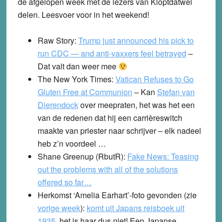
de afgelopen week met de lezers van Kloptdatwel
delen. Leesvoer voor in het weekend!
Raw Story:
Trump just announced his pick to
run CDC — and anti-vaxxers feel betrayed
–
Dat valt dan weer mee
The New York Times:
Vatican Refuses to Go
Gluten Free at Communion
– Kan
Stefan van
Dierendock
over meepraten, het was het een
van de redenen dat hij een carrièreswitch
maakte van priester naar schrijver – elk nadeel
heb z’n voordeel …
Shane Greenup (RbutR):
Fake News: Teasing
out the problems with all of the solutions
offered so far…
Herkomst ‘Amelia Earhart’-foto gevonden (zie
vorige week
):
komt uit Japans reisboek uit
1935
, het is haar dus niet! Een Japanse