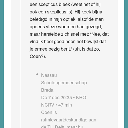
een scepticus bleek (weet net of hij
ook een skepticus is). Hij keek bijna
beledigd in mijn optiek, alsof de man
opeens vieze woorden had gezegd,
maar herstelde zich snel met: “Nee, dat
vind ik heel goed hoor, het bewijst dat
je ermee bezig bent.” (uh, is dat zo,
Coen?).
Nassau
Scholengemeenschap
Breda
Do 7 dec 20:35 • KRO-
NCRV • 47 min
Coen is
ruimtevaartdeskundige aan
de TU Delft, maar hij