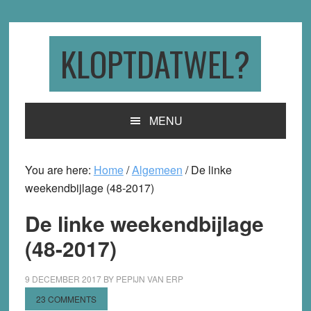
Skip
Skip
Skip
to
to
to
primary
main
primary
KLOPTDATWEL?
navigation
content
sidebar
MENU
You are here:
Home
/
Algemeen
/
De linke
weekendbijlage (48-2017)
De linke weekendbijlage
(48-2017)
9 DECEMBER 2017
BY
PEPIJN VAN ERP
23 COMMENTS