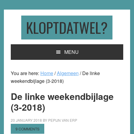
Skip
Skip
Skip
to
to
to
primary
main
primary
KLOPTDATWEL?
navigation
content
sidebar
MENU
You are here:
Home
/
Algemeen
/
De linke
weekendbijlage (3-2018)
De linke weekendbijlage
(3-2018)
20 JANUARY 2018
BY
PEPIJN VAN ERP
9 COMMENTS