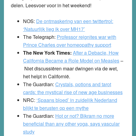
delen. Leesvoer voor in het weekend!
NOS
:
De ontmaskering van een twittertrol:
‘Natuurlijk lieg ik over MH17’
The Telegraph:
Professor reignites war with
Prince Charles over homeopathy support
The New York Times:
After a Debacle, How
California Became a Role Model on Measles
–
Niet discussiëren maar dwingen via de wet,
het helpt in Californië.
The Guardian
:
Crystals, potions and tarot
cards: the mystical rise of new age businesses
NRC
:
‘Spaans bloed’ in zuidelijk Nederland
blijkt te berusten op een mythe
The Guardian
:
Hot or not? Bikram no more
beneficial than any other yoga, says vascular
study