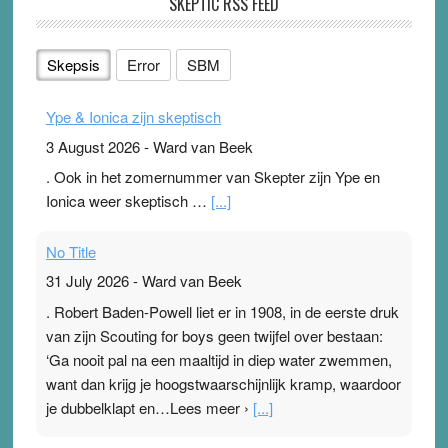
SKEPTIC RSS FEED
Skepsis
Error
SBM
Ype & Ionica zijn skeptisch
3 August 2026
-
Ward van Beek
. Ook in het zomernummer van Skepter zijn Ype en
Ionica weer skeptisch …
[...]
No Title
31 July 2026
-
Ward van Beek
. Robert Baden-Powell liet er in 1908, in de eerste druk
van zijn Scouting for boys geen twijfel over bestaan:
‘Ga nooit pal na een maaltijd in diep water zwemmen,
want dan krijg je hoogstwaarschijnlijk kramp, waardoor
je dubbelklapt en…Lees meer ›
[...]