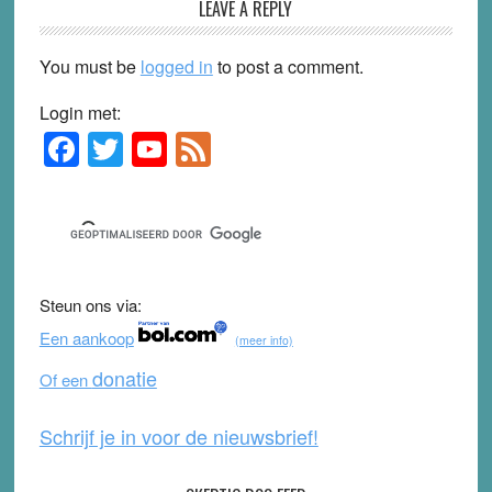
LEAVE A REPLY
You must be
logged in
to post a comment.
Login met:
F
T
Y
F
Primary
Sidebar
a
wi
o
e
c
tt
u
e
e
er
T
d
b
u
Steun ons via:
o
b
Een aankoop
(meer info)
o
e
donatie
Of een
k
Schrijf je in voor de nieuwsbrief!