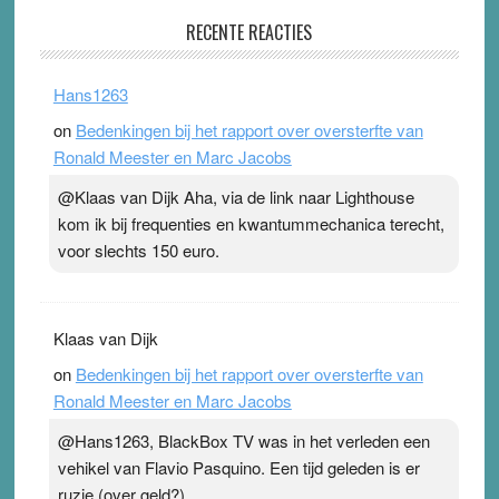
Pleisterplakkers in de topspsort
RECENTE REACTIES
31 July 2026
-
Ward van Beek
. Na mondtape is nu de neuspleister in trek bij
Hans1263
topsporters. Ze hopen ermee hun hartslag te verlagen
on
Bedenkingen bij het rapport over oversterfte van
terwijl ze meer zuurstof opnemen. Daarop heeft zo’n
Ronald Meester en Marc Jacobs
pleister geen effect. Maar het gevoel ‘makkelijker te
ademen’ kan goud waard zijn. Door…Lees meer
@Klaas van Dijk Aha, via de link naar Lighthouse
Pleisterplakkers in de topspsort ›
[...]
kom ik bij frequenties en kwantummechanica terecht,
voor slechts 150 euro.
Klaas van Dijk
on
Bedenkingen bij het rapport over oversterfte van
Ronald Meester en Marc Jacobs
@Hans1263, BlackBox TV was in het verleden een
vehikel van Flavio Pasquino. Een tijd geleden is er
ruzie (over geld?)