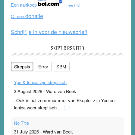
o
b
Een aankoop
(meer info)
o
e
donatie
Of een
k
Schrijf je in voor de nieuwsbrief!
SKEPTIC RSS FEED
Skepsis
Error
SBM
Ype & Ionica zijn skeptisch
3 August 2026
-
Ward van Beek
. Ook in het zomernummer van Skepter zijn Ype en
Ionica weer skeptisch …
[...]
No Title
31 July 2026
-
Ward van Beek