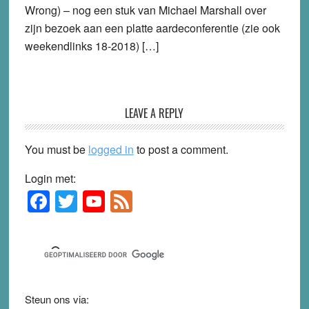
Wrong) – nog een stuk van Michael Marshall over
zijn bezoek aan een platte aardeconferentie (zie ook
weekendlinks 18-2018) […]
LEAVE A REPLY
You must be
logged in
to post a comment.
Login met:
F
T
Y
F
Primary
Sidebar
a
wi
o
e
c
tt
u
e
e
er
T
d
b
u
Steun ons via: