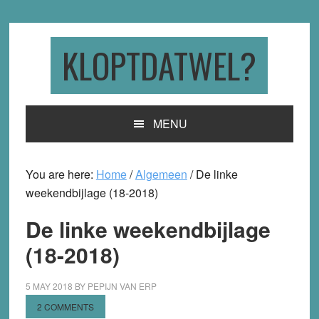
Skip
Skip
Skip
to
to
to
primary
main
primary
KLOPTDATWEL?
navigation
content
sidebar
MENU
You are here:
Home
/
Algemeen
/
De linke
weekendbijlage (18-2018)
De linke weekendbijlage
(18-2018)
5 MAY 2018
BY
PEPIJN VAN ERP
2 COMMENTS