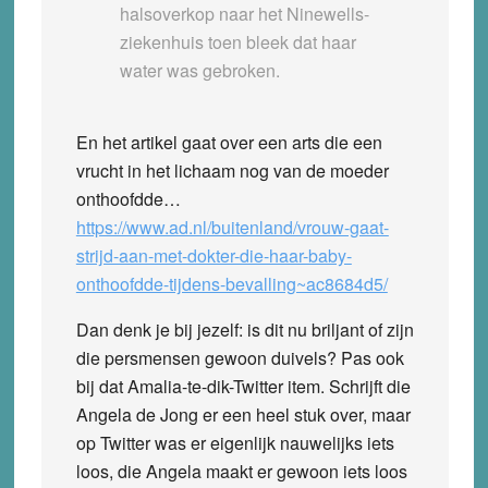
halsoverkop naar het Ninewells-
ziekenhuis toen bleek dat haar
water was gebroken.
En het artikel gaat over een arts die een
vrucht in het lichaam nog van de moeder
onthoofdde…
https://www.ad.nl/buitenland/vrouw-gaat-
strijd-aan-met-dokter-die-haar-baby-
onthoofdde-tijdens-bevalling~ac8684d5/
Dan denk je bij jezelf: is dit nu briljant of zijn
die persmensen gewoon duivels? Pas ook
bij dat Amalia-te-dik-Twitter item. Schrijft die
Angela de Jong er een heel stuk over, maar
op Twitter was er eigenlijk nauwelijks iets
loos, die Angela maakt er gewoon iets loos