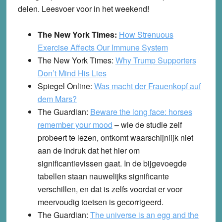
delen. Leesvoer voor in het weekend!
The New York Times:
How Strenuous
Exercise Affects Our Immune System
The New York Times:
Why Trump Supporters
Don’t Mind His Lies
Spiegel Online
:
Was macht der Frauenkopf auf
dem Mars?
The Guardian
:
Beware the long face: horses
remember your mood
– wie de studie zelf
probeert te lezen, ontkomt waarschijnlijk niet
aan de indruk dat het hier om
significantievissen gaat. In de bijgevoegde
tabellen staan nauwelijks significante
verschillen, en dat is zelfs voordat er voor
meervoudig toetsen is gecorrigeerd.
The Guardian
:
The universe is an egg and the