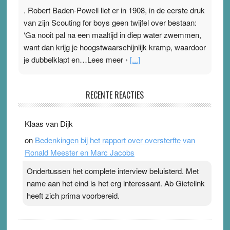
. Robert Baden-Powell liet er in 1908, in de eerste druk
van zijn Scouting for boys geen twijfel over bestaan:
‘Ga nooit pal na een maaltijd in diep water zwemmen,
want dan krijg je hoogstwaarschijnlijk kramp, waardoor
je dubbelklapt en…Lees meer ›
[...]
Pleisterplakkers in de topspsort
RECENTE REACTIES
31 July 2026
-
Ward van Beek
. Na mondtape is nu de neuspleister in trek bij
Klaas van Dijk
topsporters. Ze hopen ermee hun hartslag te verlagen
on
Bedenkingen bij het rapport over oversterfte van
terwijl ze meer zuurstof opnemen. Daarop heeft zo’n
Ronald Meester en Marc Jacobs
pleister geen effect. Maar het gevoel ‘makkelijker te
ademen’ kan goud waard zijn. Door…Lees meer
Ondertussen het complete interview beluisterd. Met
Pleisterplakkers in de topspsort ›
[...]
name aan het eind is het erg interessant. Ab Gietelink
heeft zich prima voorbereid.