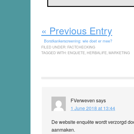
« Previous Entry
Borstkankerscreening: wie doet er mee?
FILED UNDER:
FACTCHECKING
TAGGED WITH:
ENQUETE
,
HERBALIFE
,
MARKETING
Reader
Interactions
FVerweven
says
1 June 2018 at 13:44
De website enquête wordt verzorgd door
aanmaken.