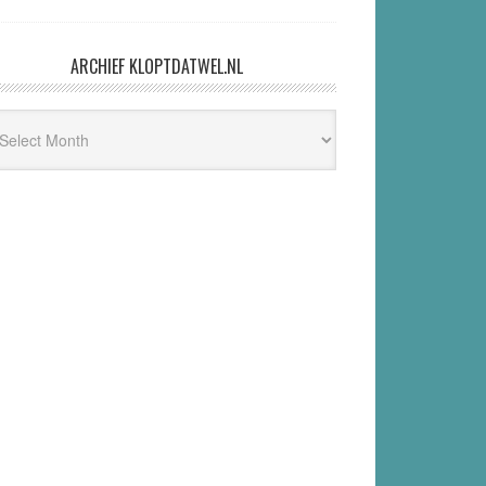
ARCHIEF KLOPTDATWEL.NL
hief
ptdatwel.nl