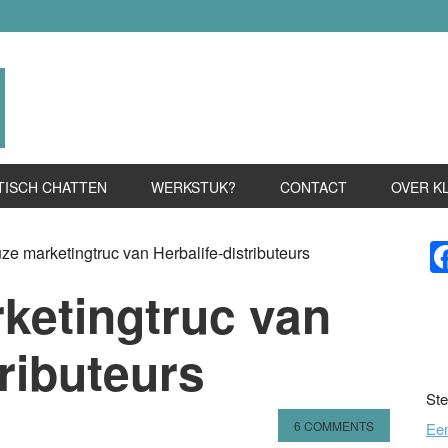
TISCH CHATTEN
WERKSTUK?
CONTACT
OVER K
P
e marketingtruc van Herbalife-distributeurs
S
ketingtruc van
tributeurs
Ste
6 COMMENTS
Ee