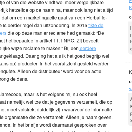
P
je of van die website vindt wel meer vergelijkbare
K
rlijk hetzelfde op de naam na, maar ook lang niet altijd
o
e dat om een marketingactie gaat van een Herbalife-
ie is eerder regel dan uitzondering. In 2015
tikte de
ers
die op deze manier reclame had gemaakt: “De
et het bepaalde in artikel 11.1 NRC. Zij beveelt
lijke wijze reclame te maken.” Bij een
eerdere
ngeklaagd. Daar ging het als ik het goed begrijp wel
kans op) producten in het vooruitzicht gesteld werden
enquête. Alleen de distributeur werd voor de actie
K
prong de dans.
o
v
reclamecode, maar is het volgens mij nu ook heel
taat namelijk wel toe dat je gegevens verzamelt, die op
 het moet volstrekt duidelijk zijn waarvoor de informatie
 de organisatie die ze verzamelt. Alleen je naam geven,
doende. In het briefje wordt daarnaast gesproken over