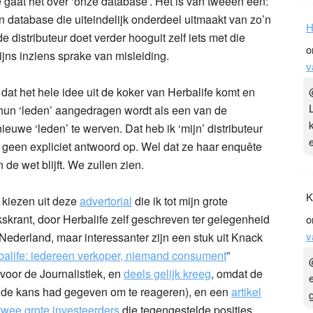
gaat het over ‘onze database’. Het is van tweeën één:
database die uiteindelijk onderdeel uitmaakt van zo’n
H
 distributeur doet verder hooguit zelf iets met die
o
jns inziens sprake van misleiding.
v
 dat het hele idee uit de koker van Herbalife komt en
r hun ‘leden’ aangedragen wordt als een van de
euwe ‘leden’ te werven. Dat heb ik ‘mijn’ distributeur
 geen expliciet antwoord op. Wel dat ze haar enquête
e wet blijft. We zullen zien.
K
 kiezen uit deze
advertorial
die ik tot mijn grote
skrant, door Herbalife zelf geschreven ter gelegenheid
o
v
 Nederland, maar interessanter zijn een stuk uit Knack
erbalife: iedereen verkoper, niemand consument
”
 voor de Journalistiek, en
deels gelijk kreeg
, omdat de
om de kans had gegeven om te reageren), en een
artikel
twee grote investeerders
die tegengestelde posities