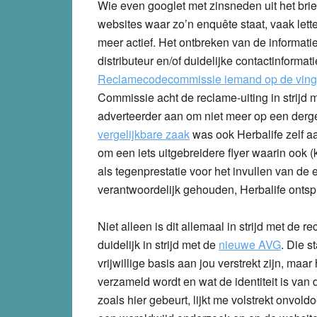
Wie even googlet met zinsneden uit het brief
websites waar zo’n enquête staat, vaak lette
meer actief. Het ontbreken van de informati
distributeur en/of duidelijke contactinformat
Reclamecodecommissie iemand op de ving
Commissie acht de reclame-uiting in strijd m
adverteerder aan om niet meer op een derge
vergelijkbare zaak
was ook Herbalife zelf aa
om een iets uitgebreidere flyer waarin ook (
als tegenprestatie voor het invullen van de 
verantwoordelijk gehouden, Herbalife onts
Niet alleen is dit allemaal in strijd met de 
duidelijk in strijd met de
nieuwe AVG
. Die s
vrijwillige basis aan jou verstrekt zijn, maar
verzameld wordt en wat de identiteit is van
zoals hier gebeurt, lijkt me volstrekt onvol