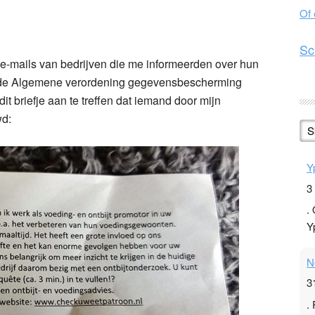
Of
n
l
hare
Sc
e-mails van bedrijven die me informeerden over hun
n de Algemene verordening gegevensbescherming
 briefje aan te treffen dat iemand door mijn
wd:
S
Y
3
.
Y
N
3
.