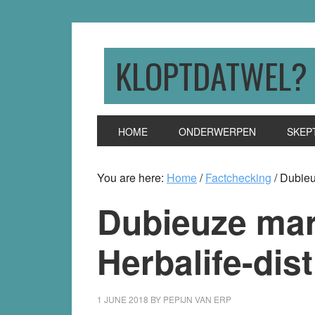
Skip
Skip
Skip
to
to
to
primary
main
primary
KLOPTDATWEL?
navigation
content
sidebar
HOME
ONDERWERPEN
SKEP
You are here:
Home
/
Factchecking
/
Dubieuz
Dubieuze mar
Herbalife-dis
1 JUNE 2018
BY
PEPIJN VAN ERP