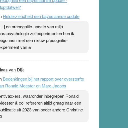
recognitie een bayesiaanse update -
loptdatwel?
n
Helderziendheid een bayesiaanse update
[…] de precognitie-update van mijn
parapsychologie zelfexperimenten ben ik
begonnen met een nieuw precognitie-
experiment van &
laas van Dijk
n
Bedenkingen bij het rapport over oversterfte
an Ronald Meester en Marc Jacobs
Antivaxxers, waaronder inbegrepen Ronald
Meester & co, refereren altijd graag naar een
publicatie uit 2023 van onder andere Christine
St