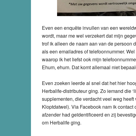
Even een enquête invullen van een wereldwi
wordt, maar me wel verzekert dat mijn gege
trof ik alleen de naam aan van de persoon di
als een emailadres of telefoonnummer. Wel 
waarop ik het liefst ook mijn telefoonnumme
Ehum, ehum. Dat komt allemaal niet bepaald
Even zoeken leerde al snel dat het hier ho
Herbalife-distributeur ging. Zo iemand die ‘
supplementen, die verdacht veel weg heeft
Kloptdatwel). Via Facebook nam ik contact o
afzender had geïdentificeerd en zij bevesti
om Herbalife ging.