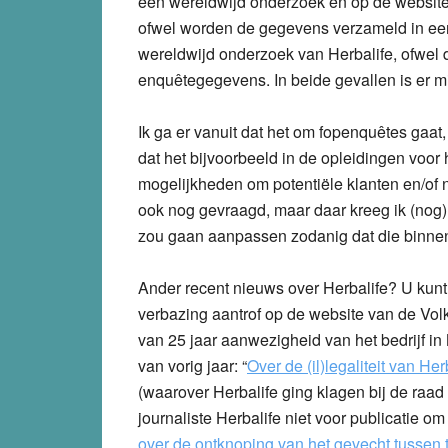
een wereldwijd onderzoek en op de website 
ofwel worden de gegevens verzameld in een 
wereldwijd onderzoek van Herbalife, ofwel de
enquêtegegevens. In beide gevallen is er mi
Ik ga er vanuit dat het om fopenquêtes gaat,
dat het bijvoorbeeld in de opleidingen voo
mogelijkheden om potentiële klanten en/of ni
ook nog gevraagd, maar daar kreeg ik (nog)
zou gaan aanpassen zodanig dat die binnen d
Ander recent nieuws over Herbalife? U kunt
verbazing aantrof op de website van de Volk
van 25 jaar aanwezigheid van het bedrijf in
van vorig jaar: “
Over de (il)legaliteit van H
(waarover Herbalife ging klagen bij de raad
journaliste Herbalife niet voor publicatie 
over de ontknoping van het gevecht tussen 