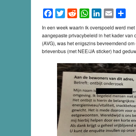
Facebook
Twitter
Reddit
WhatsApp
LinkedI
Emai
S
In een week waarin ik overspoeld werd met 
aangepaste privacybeleid in het kader va
(AVG), was het enigszins bevreemdend om dit
brievenbus (met NEE/JA sticker) had gedu