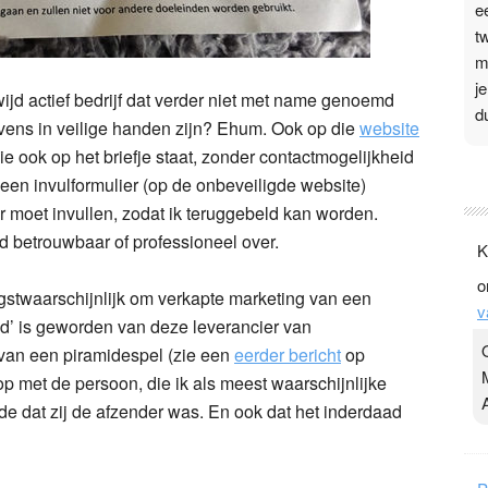
e
t
m
j
jd actief bedrijf dat verder niet met name genoemd
d
vens in veilige handen zijn? Ehum. Ook op die
website
e ook op het briefje staat, zonder contactmogelijkheid
P
een invulformulier (op de onbeveiligde website)
3
r moet invullen, zodat ik teruggebeld kan worden.
.
 betrouwbaar of professioneel over.
K
t
o
v
ogstwaarschijnlijk om verkapte marketing van een
v
D
lid’ is geworden van deze leverancier van
g
 van een piramidespel (zie een
eerder bericht
op
z
p met de persoon, die ik als meest waarschijnlijke
t
gde dat zij de afzender was. En ook dat het inderdaad