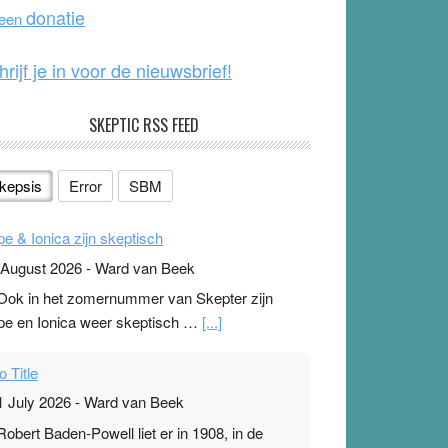
o
e
donatie
 een
k
hrijf je in voor de nieuwsbrief!
SKEPTIC RSS FEED
kepsis
Error
SBM
pe & Ionica zijn skeptisch
 August 2026
-
Ward van Beek
 Ook in het zomernummer van Skepter zijn
pe en Ionica weer skeptisch …
[...]
o Title
1 July 2026
-
Ward van Beek
 Robert Baden-Powell liet er in 1908, in de