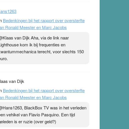
ans1263
n
Bedenkingen bij het rapport over oversterfte
an Ronald Meester en Marc Jacobs
@Klaas van Dijk Aha, via de link naar
Lighthouse kom ik bij frequenties en
kwantummechanica terecht, voor slechts 150
euro.
laas van Dijk
n
Bedenkingen bij het rapport over oversterfte
an Ronald Meester en Marc Jacobs
@Hans1263, BlackBox TV was in het verleden
een vehikel van Flavio Pasquino. Een tijd
geleden is er ruzie (over geld?)