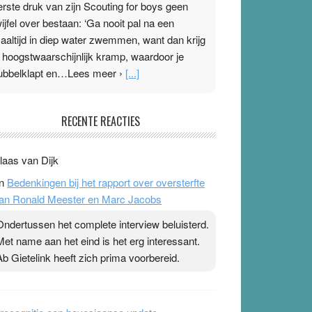
erste druk van zijn Scouting for boys geen
wijfel over bestaan: ‘Ga nooit pal na een
aaltijd in diep water zwemmen, want dan krijg
e hoogstwaarschijnlijk kramp, waardoor je
ubbelklapt en…Lees meer ›
[...]
leisterplakkers in de topspsort
RECENTE REACTIES
1 July 2026
-
Ward van Beek
 Na mondtape is nu de neuspleister in trek bij
laas van Dijk
opsporters. Ze hopen ermee hun hartslag te
n
Bedenkingen bij het rapport over oversterfte
erlagen terwijl ze meer zuurstof opnemen.
an Ronald Meester en Marc Jacobs
aarop heeft zo’n pleister geen effect. Maar het
evoel ‘makkelijker te ademen’ kan goud waard
Ondertussen het complete interview beluisterd.
ijn. Door…Lees meer Pleisterplakkers in de
Met name aan het eind is het erg interessant.
opspsort ›
[...]
Ab Gietelink heeft zich prima voorbereid.