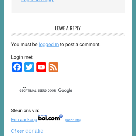
LEAVE A REPLY
You must be
logged in
to post a comment.
Login met:
F
T
Y
F
Primary
Sidebar
a
wi
o
e
c
tt
u
e
e
er
T
d
b
u
Steun ons via:
o
b
Een aankoop
(meer info)
o
e
donatie
Of een
k