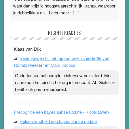
want dan krijg je hoogstwaarschijnlijk kramp, waardoor
je dubbelklapt en…Lees meer ›
[...]
Pleisterplakkers in de topspsort
RECENTE REACTIES
31 July 2026
-
Ward van Beek
. Na mondtape is nu de neuspleister in trek bij
Klaas van Dijk
topsporters. Ze hopen ermee hun hartslag te verlagen
on
Bedenkingen bij het rapport over oversterfte van
terwijl ze meer zuurstof opnemen. Daarop heeft zo’n
Ronald Meester en Marc Jacobs
pleister geen effect. Maar het gevoel ‘makkelijker te
ademen’ kan goud waard zijn. Door…Lees meer
Ondertussen het complete interview beluisterd. Met
Pleisterplakkers in de topspsort ›
[...]
name aan het eind is het erg interessant. Ab Gietelink
heeft zich prima voorbereid.
Precognitie een bayesiaanse update - Kloptdatwel?
on
Helderziendheid een bayesiaanse update