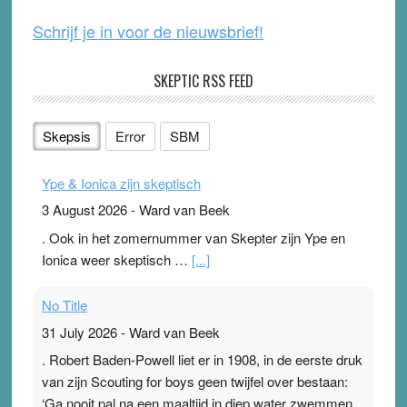
Schrijf je in voor de nieuwsbrief!
SKEPTIC RSS FEED
Skepsis
Error
SBM
Ype & Ionica zijn skeptisch
3 August 2026
-
Ward van Beek
. Ook in het zomernummer van Skepter zijn Ype en
Ionica weer skeptisch …
[...]
No Title
31 July 2026
-
Ward van Beek
. Robert Baden-Powell liet er in 1908, in de eerste druk
van zijn Scouting for boys geen twijfel over bestaan:
‘Ga nooit pal na een maaltijd in diep water zwemmen,