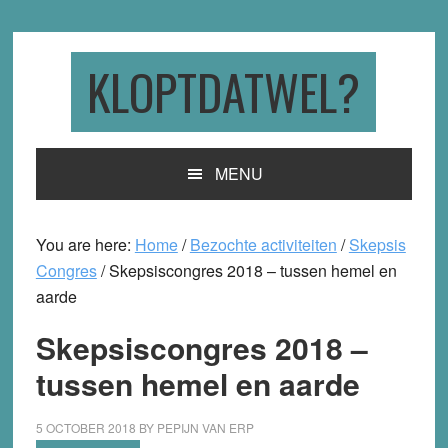
Skip
Skip
Skip
to
to
to
primary
main
primary
KLOPTDATWEL?
navigation
content
sidebar
MENU
You are here:
Home
/
Bezochte activiteiten
/
Skepsis
Congres
/
Skepsiscongres 2018 – tussen hemel en
aarde
Skepsiscongres 2018 –
tussen hemel en aarde
5 OCTOBER 2018
BY
PEPIJN VAN ERP