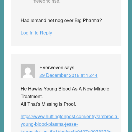
meteoric rise.
Had iemand het nog over Big Pharma?
Log in to Reply
FVerweven
says
29 December 2018 at 15:44
He Hawks Young Blood As A New Miracle
Treatment.
All That’s Missing Is Proof.
https://www.huffingtonpost.com/entry/ambrosia-
young-blood-plasma-jesse-
karmazin_us_5c1bbafce4b0407e9078373c