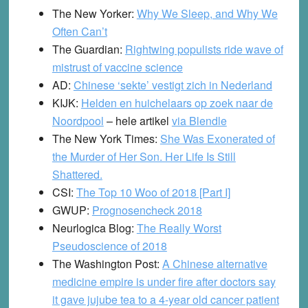
The New Yorker:
Why We Sleep, and Why We
Often Can’t
The Guardian:
Rightwing populists ride wave of
mistrust of vaccine science
AD:
Chinese ‘sekte’ vestigt zich in Nederland
KIJK:
Helden en huichelaars op zoek naar de
Noordpool
– hele artikel
via Blendle
The New York Times:
She Was Exonerated of
the Murder of Her Son. Her Life Is Still
Shattered.
CSI:
The Top 10 Woo of 2018 [Part I]
GWUP:
Progno
s
encheck 2018
Neurlogica Blog:
The Really Worst
Pseudoscience of 2018
The Washington Post:
A Chinese alternative
medicine empire is under fire after doctors say
it gave jujube tea to a 4-year old cancer patient