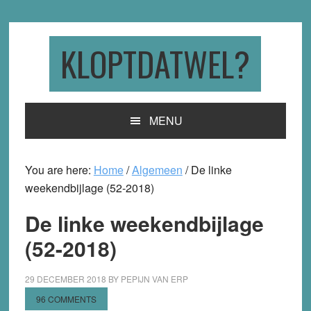
Skip
Skip
Skip
to
to
to
primary
main
primary
KLOPTDATWEL?
navigation
content
sidebar
MENU
You are here:
Home
/
Algemeen
/
De linke
weekendbijlage (52-2018)
De linke weekendbijlage
(52-2018)
29 DECEMBER 2018
BY
PEPIJN VAN ERP
96 COMMENTS