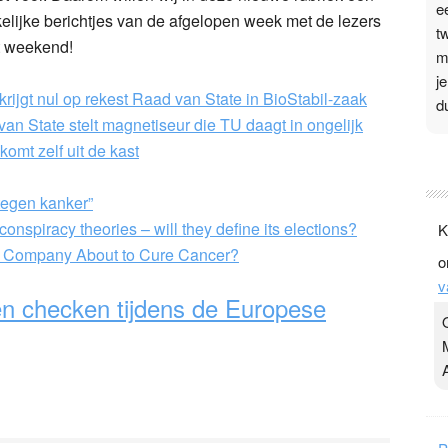
e
lijke berichtjes van de afgelopen week met de lezers
t
t weekend!
m
j
rijgt nul op rekest Raad van State in BioStabil-zaak
d
an State stelt magnetiseur die TU daagt in ongelijk
omt zelf uit de kast
P
3
tegen kanker”
.
 conspiracy theories – will they define its elections?
K
t
li Company About to Cure Cancer?
o
v
v
D
en checken tijdens de Europese
g
z
t