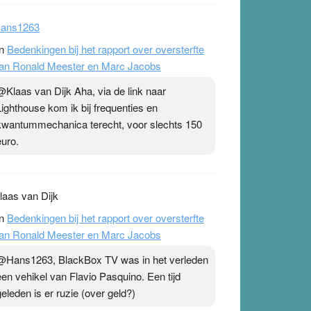
ans1263
n
Bedenkingen bij het rapport over oversterfte
an Ronald Meester en Marc Jacobs
@Klaas van Dijk Aha, via de link naar
Lighthouse kom ik bij frequenties en
kwantummechanica terecht, voor slechts 150
euro.
laas van Dijk
n
Bedenkingen bij het rapport over oversterfte
an Ronald Meester en Marc Jacobs
@Hans1263, BlackBox TV was in het verleden
een vehikel van Flavio Pasquino. Een tijd
geleden is er ruzie (over geld?)