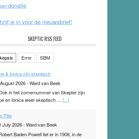
o
e
donatie
 een
k
hrijf je in voor de nieuwsbrief!
SKEPTIC RSS FEED
kepsis
Error
SBM
pe & Ionica zijn skeptisch
 August 2026
-
Ward van Beek
 Ook in het zomernummer van Skepter zijn
pe en Ionica weer skeptisch …
[...]
o Title
1 July 2026
-
Ward van Beek
 Robert Baden-Powell liet er in 1908, in de