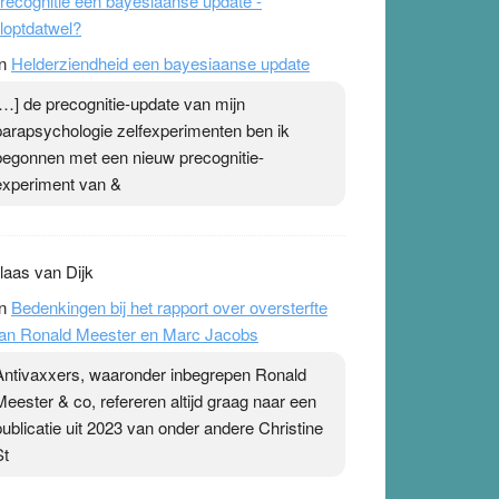
recognitie een bayesiaanse update -
loptdatwel?
n
Helderziendheid een bayesiaanse update
[…] de precognitie-update van mijn
parapsychologie zelfexperimenten ben ik
begonnen met een nieuw precognitie-
experiment van &
laas van Dijk
n
Bedenkingen bij het rapport over oversterfte
an Ronald Meester en Marc Jacobs
Antivaxxers, waaronder inbegrepen Ronald
Meester & co, refereren altijd graag naar een
publicatie uit 2023 van onder andere Christine
St