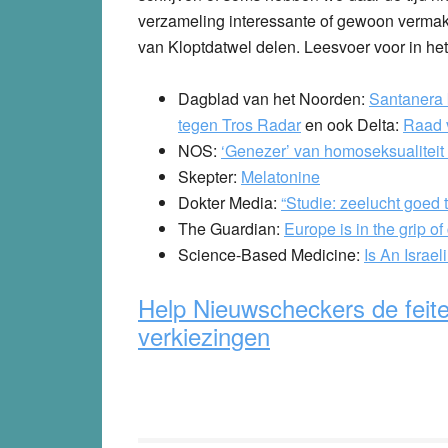
verzameling interessante of gewoon vermake
van Kloptdatwel delen. Leesvoer voor in he
Dagblad van het Noorden:
Santanera k
tegen Tros Radar
en ook
Delta:
Raad v
NOS:
‘Genezer’ van homoseksualiteit k
Skepter:
Melatonine
Dokter Media:
“Studie: zeelucht goed 
The Guardian:
Europe is in the grip of
Science-Based Medicine:
Is An Israe
Help Nieuwscheckers de feit
verkiezingen