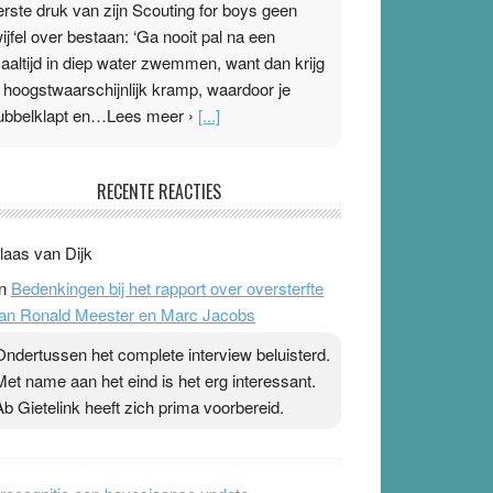
erste druk van zijn Scouting for boys geen
wijfel over bestaan: ‘Ga nooit pal na een
aaltijd in diep water zwemmen, want dan krijg
e hoogstwaarschijnlijk kramp, waardoor je
ubbelklapt en…Lees meer ›
[...]
leisterplakkers in de topspsort
RECENTE REACTIES
1 July 2026
-
Ward van Beek
 Na mondtape is nu de neuspleister in trek bij
laas van Dijk
opsporters. Ze hopen ermee hun hartslag te
n
Bedenkingen bij het rapport over oversterfte
erlagen terwijl ze meer zuurstof opnemen.
an Ronald Meester en Marc Jacobs
aarop heeft zo’n pleister geen effect. Maar het
evoel ‘makkelijker te ademen’ kan goud waard
Ondertussen het complete interview beluisterd.
ijn. Door…Lees meer Pleisterplakkers in de
Met name aan het eind is het erg interessant.
opspsort ›
[...]
Ab Gietelink heeft zich prima voorbereid.