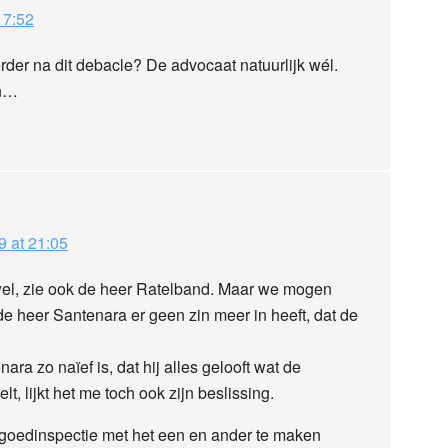
17:52
rder na dit debacle? De advocaat natuurlijk wél.
en…
9 at 21:05
 wel, zie ook de heer Ratelband. Maar we mogen
e heer Santenara er geen zin meer in heeft, dat de
ara zo naïef is, dat hij alles gelooft wat de
, lijkt het me toch ook zijn beslissing.
rfgoedinspectie met het een en ander te maken