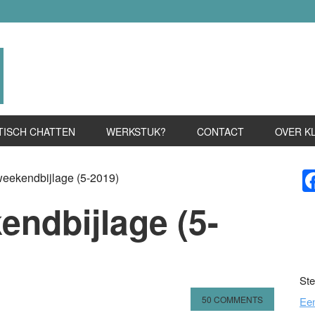
TISCH CHATTEN
WERKSTUK?
CONTACT
OVER K
P
weekendbijlage (5-2019)
S
endbijlage (5-
Ste
50 COMMENTS
Ee