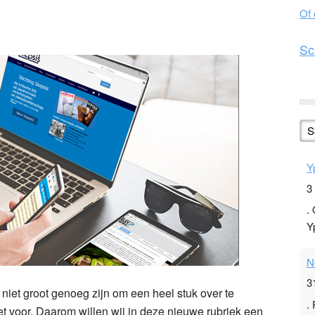
Of
n
l
hare
Sc
S
Y
3
.
Y
N
3
niet groot genoeg zijn om een heel stuk over te
.
et voor. Daarom willen wij in deze nieuwe rubriek een