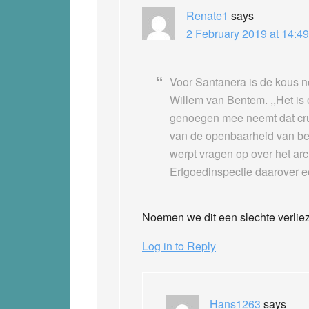
Renate1
says
2 February 2019 at 14:49
Voor Santanera is de kous no
Willem van Bentem. ,,Het is 
genoegen mee neemt dat cruc
van de openbaarheid van be
werpt vragen op over het arc
Erfgoedinspectie daarover ee
Noemen we dit een slechte verlie
Log in to Reply
Hans1263
says