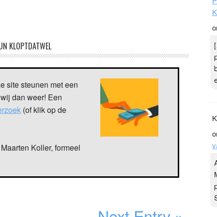
P
K
o
UN KLOPTDATWEL
ze site steunen met een
 wij dan weer! Een
verzoek
(of klik op de
K
o
v
Maarten Koller, formeel
Next Entry »