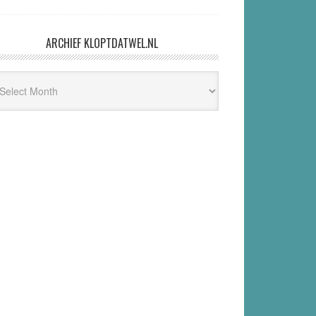
ARCHIEF KLOPTDATWEL.NL
hief
ptdatwel.nl