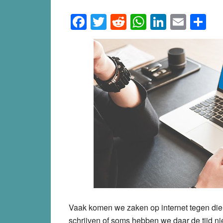
Facebook
Twitter
Reddit
WhatsApp
LinkedI
Emai
S
Vaak komen we zaken op internet tegen die 
schrijven of soms hebben we daar de tijd ni