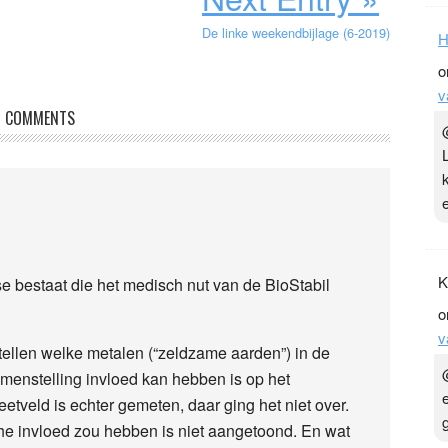
De linke weekendbijlage (6-2019)
H
o
v
COMMENTS
K
e bestaat die het medisch nut van de BioStabil
o
v
tellen welke metalen (“zeldzame aarden”) in de
menstelling invloed kan hebben is op het
tveld is echter gemeten, daar ging het niet over.
e invloed zou hebben is niet aangetoond. En wat