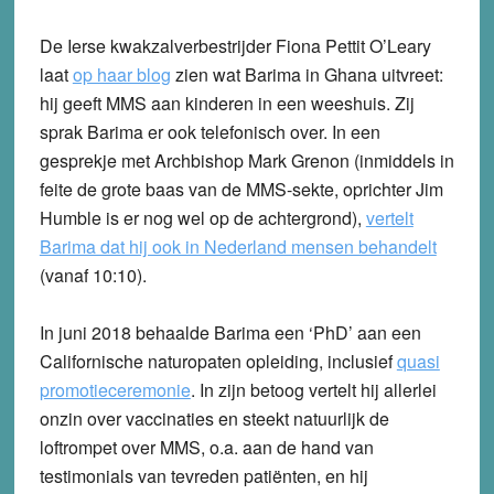
De Ierse kwakzalverbestrijder Fiona Pettit O’Leary
laat
op haar blog
zien wat Barima in Ghana uitvreet:
hij geeft MMS aan kinderen in een weeshuis. Zij
sprak Barima er ook telefonisch over. In een
gesprekje met
Archbishop
Mark Grenon (inmiddels in
feite de grote baas van de MMS-sekte, oprichter Jim
Humble is er nog wel op de achtergrond),
vertelt
Barima dat hij ook in Nederland mensen behandelt
(vanaf 10:10).
In juni 2018 behaalde Barima een ‘PhD’ aan een
Californische naturopaten opleiding, inclusief
quasi
promotieceremonie
. In zijn betoog vertelt hij allerlei
onzin over vaccinaties en steekt natuurlijk de
loftrompet over MMS, o.a. aan de hand van
testimonials van tevreden patiënten, en hij