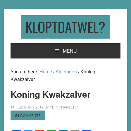
Skip
Skip
Skip
to
to
to
primary
main
primary
KLOPTDATWEL?
navigation
content
sidebar
MENU
You are here:
Home
/
Algemeen
/
Koning
Kwakzalver
Koning Kwakzalver
11 FEBRUARY 2019
BY
PEPIJN VAN ERP
54 COMMENTS