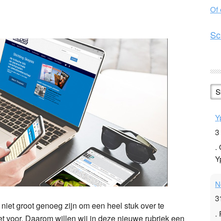
Of
n
l
hare
Sc
S
Y
3
.
Y
N
3
niet groot genoeg zijn om een heel stuk over te
.
et voor. Daarom willen wij in deze nieuwe rubriek een