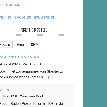
o
e
donatie
 een
k
hrijf je in voor de nieuwsbrief!
SKEPTIC RSS FEED
kepsis
Error
SBM
pe & Ionica zijn skeptisch
 August 2026
-
Ward van Beek
 Ook in het zomernummer van Skepter zijn
pe en Ionica weer skeptisch …
[...]
o Title
1 July 2026
-
Ward van Beek
 Robert Baden-Powell liet er in 1908, in de