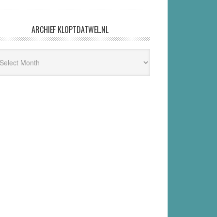
ARCHIEF KLOPTDATWEL.NL
hief
ptdatwel.nl