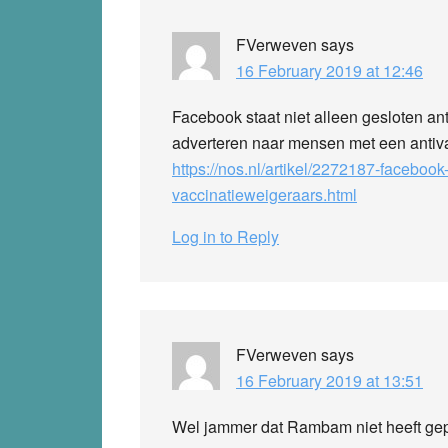
FVerweven
says
16 February 2019 at 12:46
Facebook staat niet alleen gesloten ant
adverteren naar mensen met een antiva
https://nos.nl/artikel/2272187-facebook-
vaccinatieweigeraars.html
Log in to Reply
FVerweven
says
16 February 2019 at 13:51
Wel jammer dat Rambam niet heeft gep