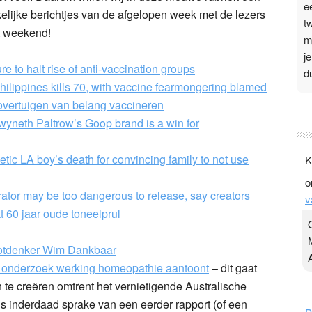
e
lijke berichtjes van de afgelopen week met de lezers
t
t weekend!
m
j
 to halt rise of anti-vaccination groups
d
hilippines kills 70, with vaccine fearmongering blamed
overtuigen van belang vaccineren
P
Gwyneth Paltrow’s Goop brand is a win for
3
.
abetic LA boy’s death for convincing family to not use
K
t
o
v
ator may be too dangerous to release, say creators
v
D
t 60 jaar oude toneelprul
g
z
otdenker Wim Dankbaar
t
t onderzoek werking homeopathie aantoont
– dit gaat
te creëren omtrent het vernietigende Australische
is inderdaad sprake van een eerder rapport (of een