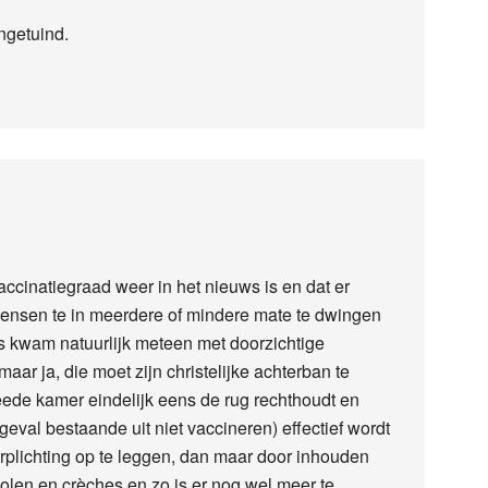
ngetuind.
ccinatiegraad weer in het nieuws is en dat er
sen te in meerdere of mindere mate te dwingen
uis kwam natuurlijk meteen met doorzichtige
r ja, die moet zijn christelijke achterban te
eede kamer eindelijk eens de rug rechthoudt en
 geval bestaande uit niet vaccineren) effectief wordt
erplichting op te leggen, dan maar door inhouden
holen en crèches en zo is er nog wel meer te