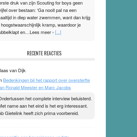
erste druk van zijn Scouting for boys geen
wijfel over bestaan: ‘Ga nooit pal na een
aaltijd in diep water zwemmen, want dan krijg
e hoogstwaarschijnlijk kramp, waardoor je
ubbelklapt en…Lees meer ›
[...]
leisterplakkers in de topspsort
RECENTE REACTIES
1 July 2026
-
Ward van Beek
 Na mondtape is nu de neuspleister in trek bij
laas van Dijk
opsporters. Ze hopen ermee hun hartslag te
n
Bedenkingen bij het rapport over oversterfte
erlagen terwijl ze meer zuurstof opnemen.
an Ronald Meester en Marc Jacobs
aarop heeft zo’n pleister geen effect. Maar het
evoel ‘makkelijker te ademen’ kan goud waard
Ondertussen het complete interview beluisterd.
ijn. Door…Lees meer Pleisterplakkers in de
Met name aan het eind is het erg interessant.
opspsort ›
[...]
Ab Gietelink heeft zich prima voorbereid.