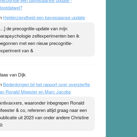
recognitie een bayesiaanse update -
loptdatwel?
n
Helderziendheid een bayesiaanse update
[…] de precognitie-update van mijn
parapsychologie zelfexperimenten ben ik
begonnen met een nieuw precognitie-
experiment van &
laas van Dijk
n
Bedenkingen bij het rapport over oversterfte
an Ronald Meester en Marc Jacobs
Antivaxxers, waaronder inbegrepen Ronald
Meester & co, refereren altijd graag naar een
publicatie uit 2023 van onder andere Christine
St