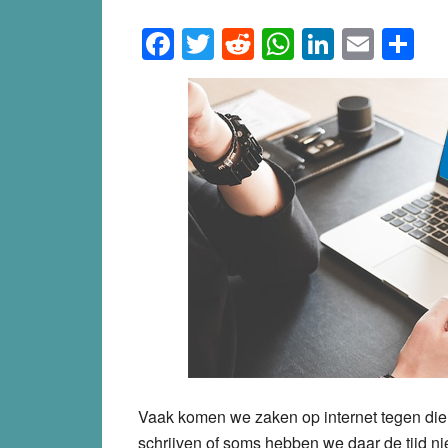
Facebook
Twitter
Reddit
WhatsApp
LinkedI
Emai
S
Vaak komen we zaken op internet tegen die 
schrijven of soms hebben we daar de tijd ni