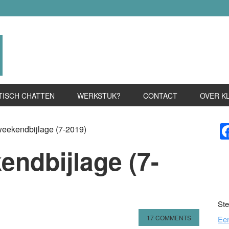
TISCH CHATTEN
WERKSTUK?
CONTACT
OVER K
P
weekendbijlage (7-2019)
S
endbijlage (7-
Ste
17 COMMENTS
Ee