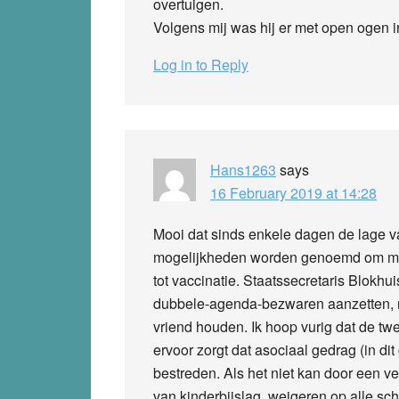
overtuigen.
Volgens mij was hij er met open ogen i
Log in to Reply
Hans1263
says
16 February 2019 at 14:28
Mooi dat sinds enkele dagen de lage va
mogelijkheden worden genoemd om men
tot vaccinatie. Staatssecretaris Blokh
dubbele-agenda-bezwaren aanzetten, maa
vriend houden. Ik hoop vurig dat de tw
ervoor zorgt dat asociaal gedrag (in dit
bestreden. Als het niet kan door een v
van kinderbijslag, weigeren op alle sc