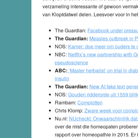
verzameling interessante of gewoon vermake
van Kloptdatwel delen. Leesvoer voor in he
The Guardian:
Facebook under pressure
The Guardian:
Measles outbreak in P
NOS:
Kamer: doe meer om ouders te 
NBC:
Netflix’s new partnership with 
pseudoscience
ABC:
‘Master herbalist’ on trial in di
insulin
The Guardian:
New AI fake text gener
NOS:
Gouden ridderorde uit 1559 blijk
Rambam:
Complotten
Chris Klomp:
Zware week voor compl
Nu.nl:
NUcheckt: Onwaarschijnlijk da
over de mist die homeopaten proberen 
rapport over homeopathie in 2015. Er 