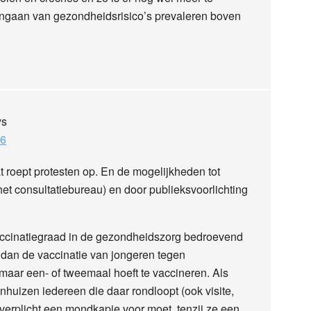
engaan van gezondheidsrisico’s prevaleren boven
ys
26
t roept protesten op. En de mogelijkheden tot
het consultatiebureau) en door publieksvoorlichting
vaccinatiegraad in de gezondheidszorg bedroevend
e dan de vaccinatie van jongeren tegen
 maar een- of tweemaal hoeft te vaccineren. Als
nhuizen iedereen die daar rondloopt (ook visite,
 verplicht een mondkapje voor moet, tenzij ze een