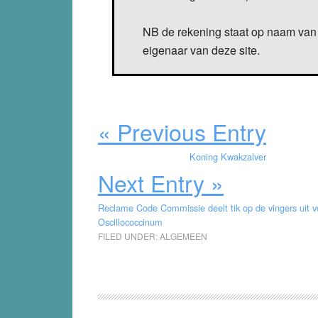
NB de rekening staat op naam van 
eigenaar van deze site.
« Previous Entry
Koning Kwakzalver
Next Entry »
Reclame Code Commissie deelt tik op de vingers uit vo
Oscillococcinum
FILED UNDER:
ALGEMEEN
Reader
Interactions