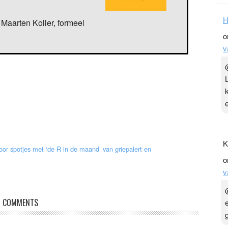
H
Maarten Koller, formeel
o
v
K
or spotjes met ‘de R in de maand’ van griepalert en
o
v
COMMENTS