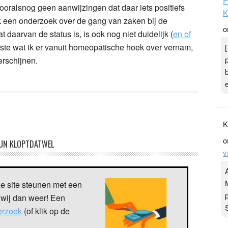
P
vooralsnog geen aanwijzingen dat daar iets positiefs
K
ok een onderzoek over de gang van zaken bij de
o
rvan de status is, is ook nog niet duidelijk (
en of
tste wat ik er vanuit homeopatische hoek over vernam,
erschijnen.
K
o
UN KLOPTDATWEL
v
ze site steunen met een
 wij dan weer! Een
verzoek
(of klik op de