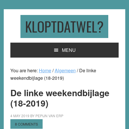
Skip
Skip
Skip
to
to
to
primary
main
primary
KLOPTDATWEL?
navigation
content
sidebar
MENU
You are here:
Home
/
Algemeen
/
De linke
weekendbijlage (18-2019)
De linke weekendbijlage
(18-2019)
4 MAY 2019
BY
PEPIJN VAN ERP
8 COMMENTS