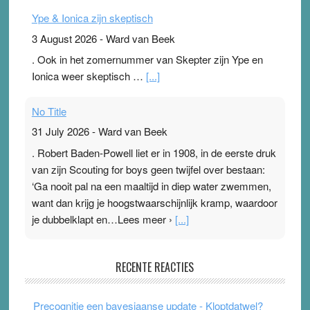
Ype & Ionica zijn skeptisch
3 August 2026
-
Ward van Beek
. Ook in het zomernummer van Skepter zijn Ype en
Ionica weer skeptisch …
[...]
No Title
31 July 2026
-
Ward van Beek
. Robert Baden-Powell liet er in 1908, in de eerste druk
van zijn Scouting for boys geen twijfel over bestaan:
‘Ga nooit pal na een maaltijd in diep water zwemmen,
want dan krijg je hoogstwaarschijnlijk kramp, waardoor
je dubbelklapt en…Lees meer ›
[...]
Pleisterplakkers in de topspsort
RECENTE REACTIES
31 July 2026
-
Ward van Beek
. Na mondtape is nu de neuspleister in trek bij
Precognitie een bayesiaanse update - Kloptdatwel?