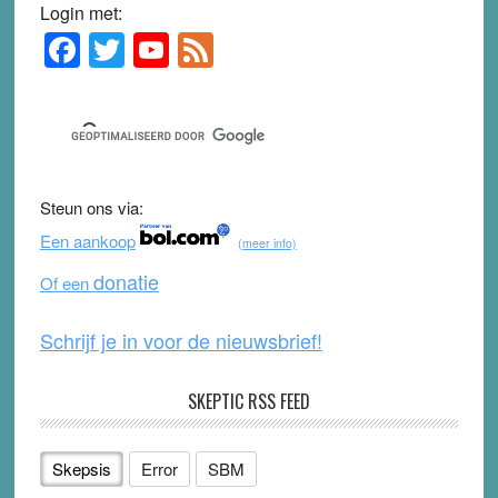
Login met:
F
T
Y
F
Primary
Sidebar
a
wi
o
e
c
tt
u
e
e
er
T
d
b
u
Steun ons via:
o
b
Een aankoop
(meer info)
o
e
donatie
Of een
k
Schrijf je in voor de nieuwsbrief!
SKEPTIC RSS FEED
Skepsis
Error
SBM