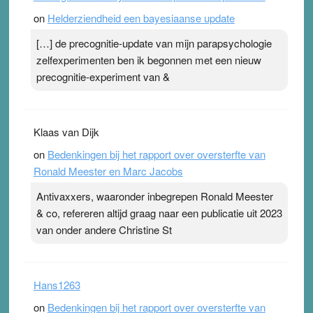
topsporters. Ze hopen ermee hun hartslag te verlagen
on
Helderziendheid een bayesiaanse update
terwijl ze meer zuurstof opnemen. Daarop heeft zo’n
pleister geen effect. Maar het gevoel ‘makkelijker te
[…] de precognitie-update van mijn parapsychologie
ademen’ kan goud waard zijn. Door…Lees meer
zelfexperimenten ben ik begonnen met een nieuw
Pleisterplakkers in de topspsort ›
[...]
precognitie-experiment van &
Klaas van Dijk
on
Bedenkingen bij het rapport over oversterfte van
Ronald Meester en Marc Jacobs
Antivaxxers, waaronder inbegrepen Ronald Meester
& co, refereren altijd graag naar een publicatie uit 2023
van onder andere Christine St
Hans1263
on
Bedenkingen bij het rapport over oversterfte van