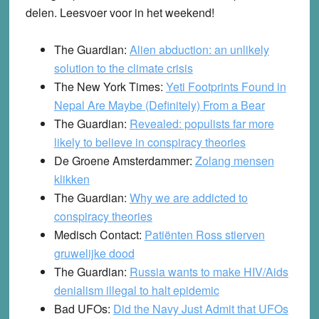
delen. Leesvoer voor in het weekend!
The Guardian:
Alien abduction: an unlikely
solution to the climate crisis
The New York Times:
Yeti Footprints Found in
Nepal Are Maybe (Definitely) From a Bear
The Guardian:
Revealed: populists far more
likely to believe in conspiracy theories
De Groene Amsterdammer:
Zolang mensen
klikken
The Guardian:
Why we are addicted to
conspiracy theories
Medisch Contact:
Patiënten Ross stierven
gruwelijke dood
The Guardian:
Russia wants to make HIV/Aids
denialism illegal to halt epidemic
Bad UFOs:
Did the Navy Just Admit that UFOs