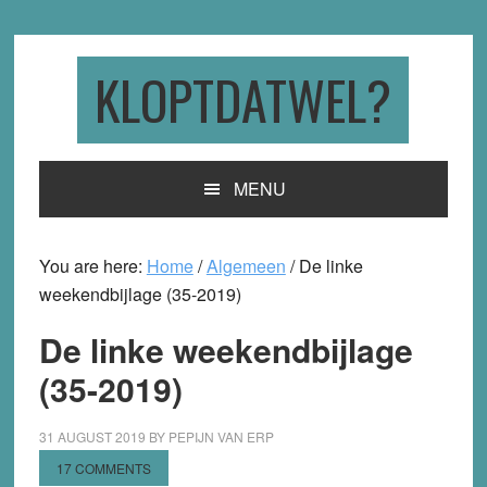
Skip
Skip
Skip
to
to
to
primary
main
primary
KLOPTDATWEL?
navigation
content
sidebar
MENU
You are here:
Home
/
Algemeen
/
De linke
weekendbijlage (35-2019)
De linke weekendbijlage
(35-2019)
31 AUGUST 2019
BY
PEPIJN VAN ERP
17 COMMENTS