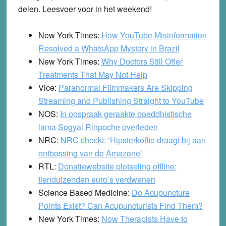
delen. Leesvoer voor in het weekend!
New York Times:
How YouTube Misinformation
Resolved a WhatsApp Mystery in Brazil
New York Times:
Why Doctors Still Offer
Treatments That May Not Help
Vice:
Paranormal Filmmakers Are Skipping
Streaming and Publishing Straight to YouTube
NOS:
In opspraak geraakte boeddhistische
lama Sogyal Rinpoche overleden
NRC:
NRC checkt: ‘Hipsterkoffie draagt bij aan
ontbossing van de Amazone’
RTL:
Donatiewebsite plotseling offline:
tienduizenden euro’s verdwenen
Science Based Medicine:
Do Acupuncture
Points Exist? Can Acupuncturists Find Them?
New York Times:
Now Therapists Have to