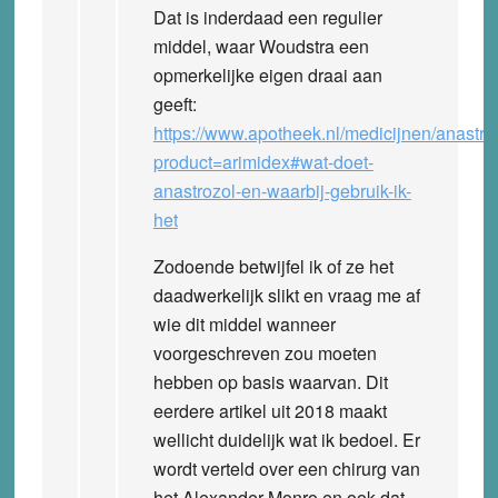
Dat is inderdaad een regulier
middel, waar Woudstra een
opmerkelijke eigen draai aan
geeft:
https://www.apotheek.nl/medicijnen/anastro
product=arimidex#wat-doet-
anastrozol-en-waarbij-gebruik-ik-
het
Zodoende betwijfel ik of ze het
daadwerkelijk slikt en vraag me af
wie dit middel wanneer
voorgeschreven zou moeten
hebben op basis waarvan. Dit
eerdere artikel uit 2018 maakt
wellicht duidelijk wat ik bedoel. Er
wordt verteld over een chirurg van
het Alexander Monro en ook dat