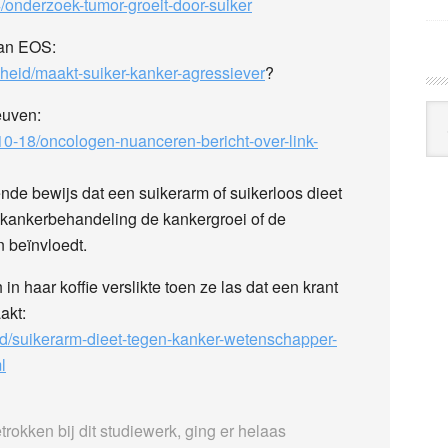
/onderzoek-tumor-groeit-door-suiker
van EOS:
eid/maakt-suiker-kanker-agressiever
?
Arc
euven:
Klo
10-18/oncologen-nuanceren-bericht-over-link-
e bewijs dat een suikerarm of suikerloos dieet
-kankerbehandeling de kankergroei of de
 beïnvloedt.
 in haar koffie verslikte toen ze las dat een krant
akt:
d/suikerarm-dieet-tegen-kanker-wetenschapper-
l
okken bij dit studiewerk, ging er helaas