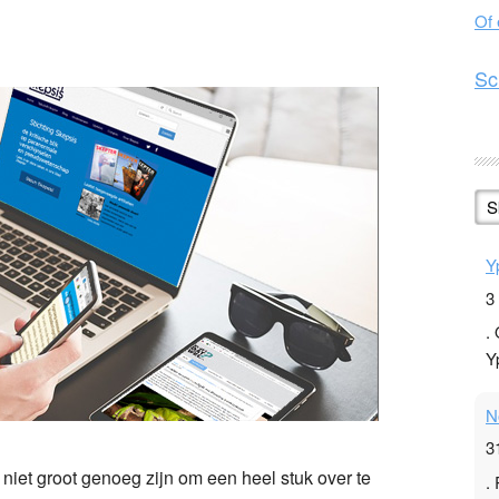
Of
n
l
hare
Sc
S
Y
3
.
Y
N
3
niet groot genoeg zijn om een heel stuk over te
.