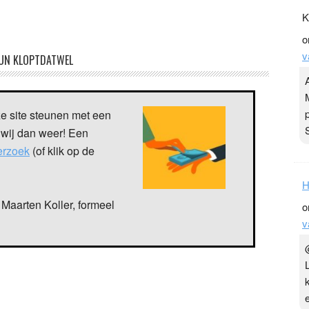
K
o
v
UN KLOPTDATWEL
ze site steunen met een
 wij dan weer! Een
verzoek
(of klik op de
H
Maarten Koller, formeel
o
v