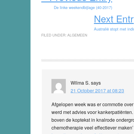
De linke weekendbijlage (40-2017)
Next Entr
Australië stopt met ind
FILED UNDER:
ALGEMEEN
Reader
Interactions
Wilma S.
says
21 October 2017 at 08:23
Afgelopen week was er commotie ove
werd met advies voor kankerpatiënten.
boven de koptekst in knalrode ondergro
chemotherapie veel effectiever maken’