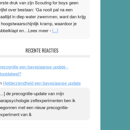
erste druk van zijn Scouting for boys geen
wijfel over bestaan: ‘Ga nooit pal na een
aaltijd in diep water zwemmen, want dan krijg
e hoogstwaarschijnlijk kramp, waardoor je
ubbelklapt en…Lees meer ›
[...]
leisterplakkers in de topspsort
RECENTE REACTIES
1 July 2026
-
Ward van Beek
 Na mondtape is nu de neuspleister in trek bij
recognitie een bayesiaanse update -
opsporters. Ze hopen ermee hun hartslag te
loptdatwel?
erlagen terwijl ze meer zuurstof opnemen.
n
Helderziendheid een bayesiaanse update
aarop heeft zo’n pleister geen effect. Maar het
evoel ‘makkelijker te ademen’ kan goud waard
[…] de precognitie-update van mijn
ijn. Door…Lees meer Pleisterplakkers in de
parapsychologie zelfexperimenten ben ik
opspsort ›
[...]
begonnen met een nieuw precognitie-
experiment van &