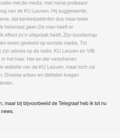
icatie met de media, met name professor
loog van de KU Leuven. Hij suggereerde,
sme, dat kankerpatiënten dus maar beter
lfs helemaal geen.De man heeft er
k effect zo’n uitspraak heeft. Zijn boodschap
den keren gedeeld op sociale media. Tot
 zijn advies op de radio. KU Leuven en VIB
in het haar. Her en der verschenen
de website van de KU Leuven, maar toch zal
. Diverse artsen en diëtisten kregen
iënten.
, maar bij bijvoorbeeld de Telegraaf heb ik tot nu
e news.