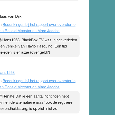
laas van Dijk
n
Bedenkingen bij het rapport over oversterfte
an Ronald Meester en Marc Jacobs
@Hans1263, BlackBox TV was in het verleden
een vehikel van Flavio Pasquino. Een tijd
geleden is er ruzie (over geld?)
ans1263
n
Bedenkingen bij het rapport over oversterfte
an Ronald Meester en Marc Jacobs
@Renate Dat je een aantal richtingen hebt
binnen de alternatieve maar ook de reguliere
gezondheidszorg, is op zich niet zo