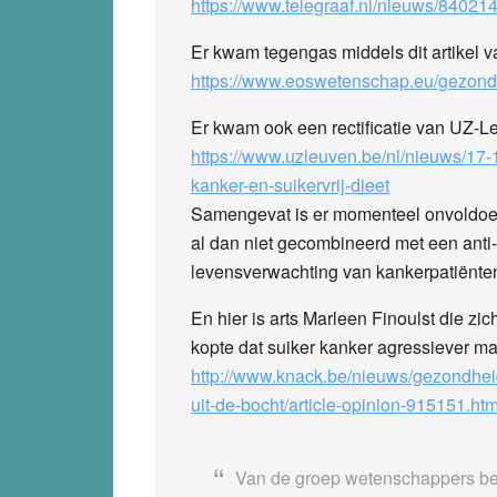
https://www.telegraaf.nl/nieuws/840214
Er kwam tegengas middels dit artikel 
https://www.eoswetenschap.eu/gezondh
Er kwam ook een rectificatie van UZ-L
https://www.uzleuven.be/nl/nieuws/17-
kanker-en-suikervrij-dieet
Samengevat is er momenteel onvoldoend
al dan niet gecombineerd met een anti
levensverwachting van kankerpatiënten
En hier is arts Marleen Finoulst die zich
kopte dat suiker kanker agressiever ma
http://www.knack.be/nieuws/gezondhei
uit-de-bocht/article-opinion-915151.htm
Van de groep wetenschappers betr