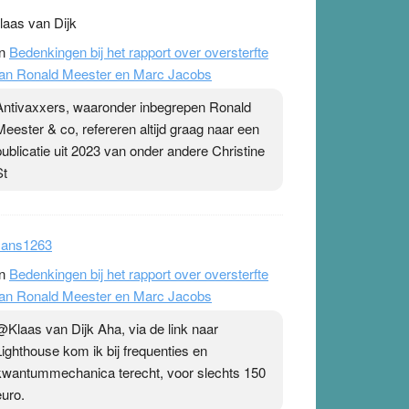
laas van Dijk
n
Bedenkingen bij het rapport over oversterfte
an Ronald Meester en Marc Jacobs
Antivaxxers, waaronder inbegrepen Ronald
Meester & co, refereren altijd graag naar een
publicatie uit 2023 van onder andere Christine
St
ans1263
n
Bedenkingen bij het rapport over oversterfte
an Ronald Meester en Marc Jacobs
@Klaas van Dijk Aha, via de link naar
Lighthouse kom ik bij frequenties en
kwantummechanica terecht, voor slechts 150
euro.