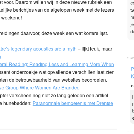
et voor. Daarom willen wij in deze nieuwe rubriek een
e
lijke berichtjes van de afgelopen week met de lezers
t
m
t weekend!
j
d
dingen daarvoor, deze week een wat kortere lijst.
P
tre’s legendary acoustics are a myth
– lijkt leuk, maar
3
g
.
eral Reading: Reading Less and Learning More When
.
P
t
ssant onderzoekje wat opvallende verschillen laat zien
K
v
denten de betrouwbaarheid van websites beoordelen.
o
D
tive Group Where Women Are Branded
g
pter
verscheen nog niet zo lang geleden een artikel
z
r de hunebedden:
Paranormale bemoeienis met Drentse
t