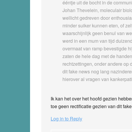
ééntje uit de bocht in de commun
Johan Thevelein, moleculair bio
wellicht gedreven door enthousia
minder suiker kunnen eten, of ze
waarschijnlijk geen benul van wel
werd in een mum van tijd duizen
overmaat van ramp bevestigde hij
zaten de hele dag met de handen 
rechtzettingen, onder andere op 
dit fake news nog lang nazinderen
hierover al vragen van kankerpat
Ik kan het over het hoofd gezien hebben
toe geen rectificatie gezien van dit fak
Log in to Reply