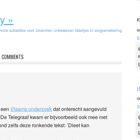
y »
K
o
irecte subsidies voor zeventien onbewezen ideetjes in zorgverzekering
v
COMMENTS
H
o
v
r een
Vlaams onderzoek
dat onterecht aangevuld
 De Telegraaf kwam er bijvoorbeeld ook mee met
nd zelfs deze ronkende tekst: ’Dieet kan