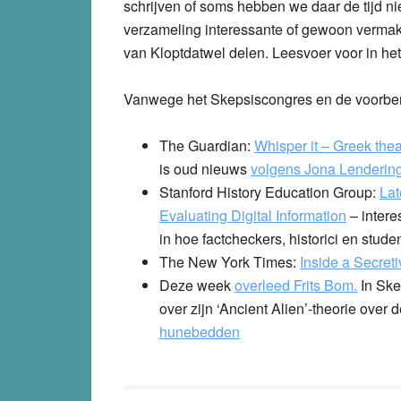
schrijven of soms hebben we daar de tijd ni
verzameling interessante of gewoon vermake
van Kloptdatwel delen. Leesvoer voor in he
Vanwege het Skepsiscongres en de voorberei
The Guardian:
Whisper it – Greek thea
is oud nieuws
volgens Jona Lenderin
Stanford History Education Group
:
Lat
Evaluating Digital Information
– intere
in hoe factcheckers, historici en stu
The New York Times
:
Inside a Secre
Deze week
overleed Frits Bom.
In
Ske
over zijn ‘Ancient Alien’-theorie ove
hunebedden