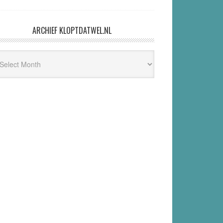
ARCHIEF KLOPTDATWEL.NL
hief
ptdatwel.nl