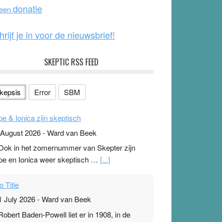
o
e
donatie
 een
k
hrijf je in voor de nieuwsbrief!
SKEPTIC RSS FEED
kepsis
Error
SBM
pe & Ionica zijn skeptisch
 August 2026
-
Ward van Beek
 Ook in het zomernummer van Skepter zijn
pe en Ionica weer skeptisch …
[...]
o Title
1 July 2026
-
Ward van Beek
 Robert Baden-Powell liet er in 1908, in de