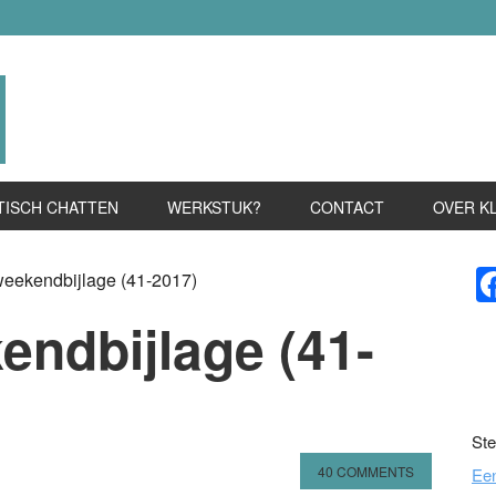
TISCH CHATTEN
WERKSTUK?
CONTACT
OVER K
P
weekendbijlage (41-2017)
S
endbijlage (41-
Ste
40 COMMENTS
Ee