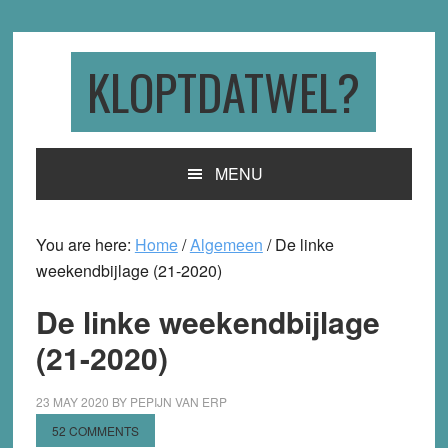
Skip
Skip
Skip
to
to
to
primary
main
primary
KLOPTDATWEL?
navigation
content
sidebar
MENU
You are here:
Home
/
Algemeen
/
De linke
weekendbijlage (21-2020)
De linke weekendbijlage
(21-2020)
23 MAY 2020
BY
PEPIJN VAN ERP
52 COMMENTS