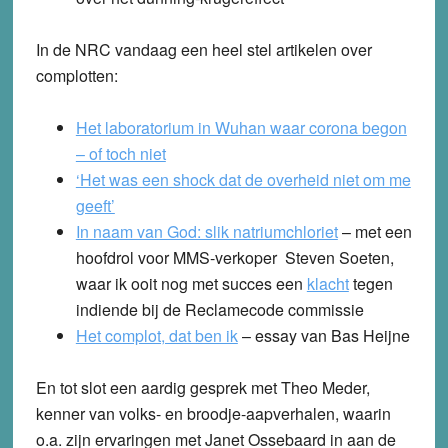
In de NRC vandaag een heel stel artikelen over
complotten:
Het laboratorium in Wuhan waar corona begon
– of toch niet
‘Het was een shock dat de overheid niet om me
geeft’
In naam van God: slik natriumchloriet
– met een
hoofdrol voor MMS-verkoper Steven Soeten,
waar ik ooit nog met succes een
klacht
tegen
indiende bij de Reclamecode commissie
Het complot, dat ben ik
– essay van Bas Heijne
En tot slot een aardig gesprek met Theo Meder,
kenner van volks- en broodje-aapverhalen, waarin
o.a. zijn ervaringen met Janet Ossebaard in aan de