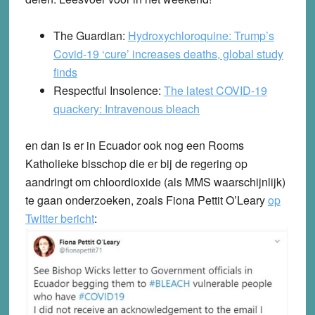
The Guardian:
Hydroxychloroquine: Trump’s
Covid-19 ‘cure’ increases deaths, global study
finds
Respectful Insolence:
The latest COVID-19
quackery: Intravenous bleach
en dan is er in Ecuador ook nog een Rooms
Katholieke bisschop die er bij de regering op
aandringt om chloordioxide (als MMS waarschijnlijk)
te gaan onderzoeken, zoals Fiona Pettit O’Leary
op
Twitter bericht
: