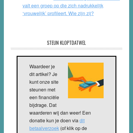
valt een groep op die zich nadrukkelijk
‘vrouwelijk’ profileert. Wie zijn zij?
STEUN KLOPTDATWEL
Waardeer je
dit artikel? Je
kunt onze site
steunen met
een financiële
bijdrage. Dat
waarderen wij dan weer! Een
donatie kun je doen via
dit
betaalverzoek
(of klik op de