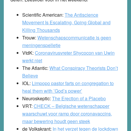
Scientific American:
The Antiscience
Movement Is Escalating, Going Global and
Killing Thousands
Trouw:
Wetenschapscommunicatie is geen
meningenspelletje
VtdK:
Coronavirusvreter Shycocon van Uwin
werkt niet
The Atlantic
:
What Conspiracy Theorists Don’t
Believe
IOL:
Limpopo pastor farts on congregation to
heal them with ’God’s power’
Neuroskeptic:
The Erection of a Placebo
VRT:
CHECK – Belgische wetenschapper
waarschuwt voor ramp door coronavaccins,
maar bewering houdt geen steek
de Volkskrant
:
In het verzet tegen de lockdown