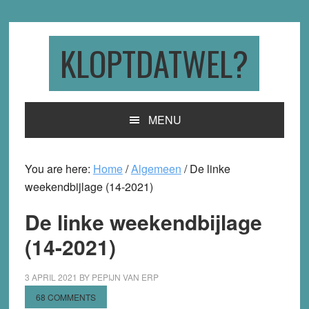
Skip
Skip
Skip
to
to
to
primary
main
primary
KLOPTDATWEL?
navigation
content
sidebar
MENU
You are here:
Home
/
Algemeen
/
De linke
weekendbijlage (14-2021)
De linke weekendbijlage
(14-2021)
3 APRIL 2021
BY
PEPIJN VAN ERP
68 COMMENTS