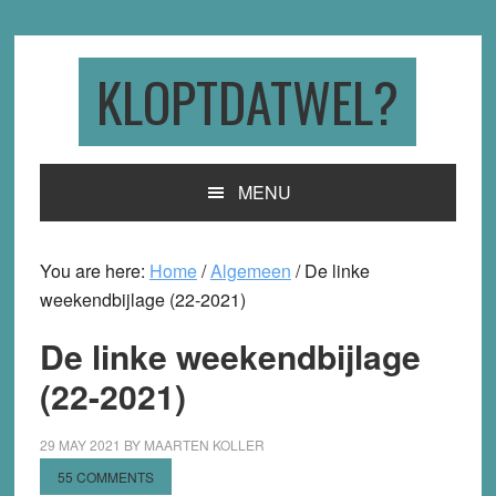
Skip
Skip
Skip
to
to
to
primary
main
primary
KLOPTDATWEL?
navigation
content
sidebar
MENU
You are here:
Home
/
Algemeen
/
De linke
weekendbijlage (22-2021)
De linke weekendbijlage
(22-2021)
29 MAY 2021
BY
MAARTEN KOLLER
55 COMMENTS