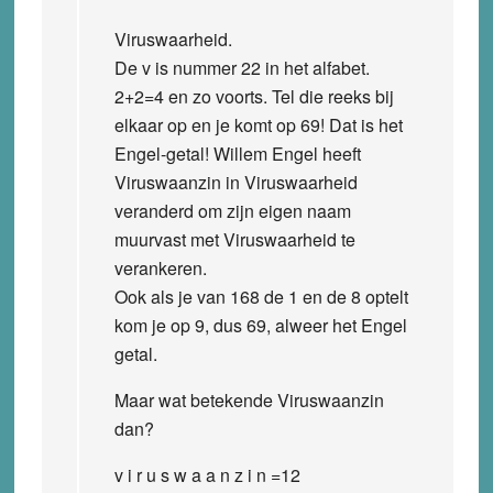
Viruswaarheid.
De v is nummer 22 in het alfabet.
2+2=4 en zo voorts. Tel die reeks bij
elkaar op en je komt op 69! Dat is het
Engel-getal! Willem Engel heeft
Viruswaanzin in Viruswaarheid
veranderd om zijn eigen naam
muurvast met Viruswaarheid te
verankeren.
Ook als je van 168 de 1 en de 8 optelt
kom je op 9, dus 69, alweer het Engel
getal.
Maar wat betekende Viruswaanzin
dan?
v i r u s w a a n z i n =12