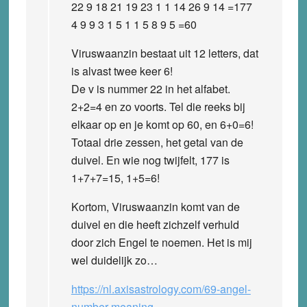
22 9 18 21 19 23 1 1 14 26 9 14 =177
4 9 9 3 1 5 1 1 5 8 9 5 =60
Viruswaanzin bestaat uit 12 letters, dat
is alvast twee keer 6!
De v is nummer 22 in het alfabet.
2+2=4 en zo voorts. Tel die reeks bij
elkaar op en je komt op 60, en 6+0=6!
Totaal drie zessen, het getal van de
duivel. En wie nog twijfelt, 177 is
1+7+7=15, 1+5=6!
Kortom, Viruswaanzin komt van de
duivel en die heeft zichzelf verhuld
door zich Engel te noemen. Het is mij
wel duidelijk zo…
https://nl.axisastrology.com/69-angel-
number-meaning