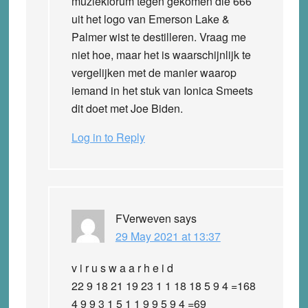
muziekforum tegen gekomen die 666
uit het logo van Emerson Lake &
Palmer wist te destilleren. Vraag me
niet hoe, maar het is waarschijnlijk te
vergelijken met de manier waarop
iemand in het stuk van Ionica Smeets
dit doet met Joe Biden.
Log in to Reply
FVerweven
says
29 May 2021 at 13:37
v i r u s w a a r h e i d
22 9 18 21 19 23 1 1 18 18 5 9 4 =168
4 9 9 3 1 5 1 1 9 9 5 9 4 =69