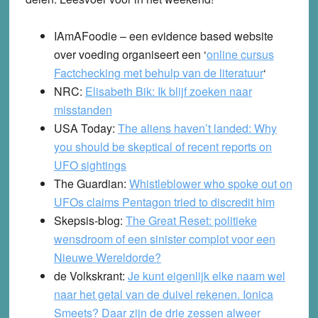
IAmAFoodie
– een evidence based website
over voeding organiseert een ‘
online cursus
Factchecking met behulp van de literatuur
‘
NRC:
Elisabeth Bik: Ik blijf zoeken naar
misstanden
USA Today:
The aliens haven’t landed: Why
you should be skeptical of recent reports on
UFO sightings
The Guardian:
Whistleblower who spoke out on
UFOs claims Pentagon tried to discredit him
Skepsis-blog:
The Great Reset: politieke
wensdroom of een sinister complot voor een
Nieuwe Wereldorde?
de Volkskrant:
Je kunt eigenlijk elke naam wel
naar het getal van de duivel rekenen. Ionica
Smeets? Daar zijn de drie zessen alweer