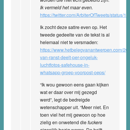
Ik vermeld het maar even.
https://twitter.com/ArbiterOfTweets/statu
Ik zocht deze satire even op. Het
tweede gedeelte van de tekst is al
helemaal niet te versmaden:
https://www.hetbelegvanantwerpen.com/202
van-ranst-deelt-per-ongeluk-
luchtfotos-safehouse-in-
whatsapp-groep-voorpost-oeps/
“Ik wou gewoon eens gaan kijken
wat er daar over mij gezegd
werd”, legt de bedreigde
wetenschapper uit. “Meer niet. En
toen viel het mij gewoon op hoe
zielig en onwetend die
fuckers
eigenlijk bezig waren. De helft