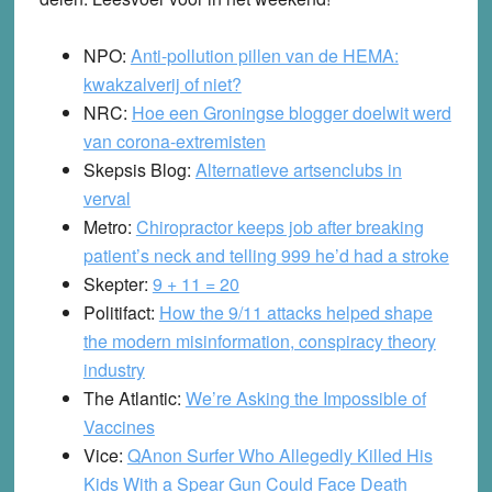
NPO:
Anti-pollution pillen van de HEMA:
kwakzalverij of niet?
NRC:
Hoe een Groningse blogger doelwit werd
van corona-extremisten
Skepsis Blog:
Alternatieve artsenclubs in
verval
Metro:
Chiropractor keeps job after breaking
patient’s neck and telling 999 he’d had a stroke
Skepter:
9 + 11 = 20
Politifact:
How the 9/11 attacks helped shape
the modern misinformation, conspiracy theory
industry
The Atlantic:
We’re Asking the Impossible of
Vaccines
Vice:
QAnon Surfer Who Allegedly Killed His
Kids With a Spear Gun Could Face Death