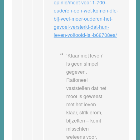
opinie/moet-voor-1-700-
ouderen-een-wet-komen-die-
bij-veel-meer-ouderen-het-
gevoel-versterkt-dat-hun-
leven-voltooid-is~b68708ea/
‘Klaar met leven’
is geen simpel
gegeven.
Rationeel
vaststellen dat het
mooi is geweest
met het leven –
klaar, strik erom,
bijzetten – komt
misschien
weleens voor,