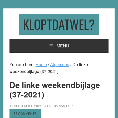
Skip
Skip
Skip
to
to
to
primary
main
primary
KLOPTDATWEL?
navigation
content
sidebar
MENU
You are here:
Home
/
Algemeen
/
De linke
weekendbijlage (37-2021)
De linke weekendbijlage
(37-2021)
11 SEPTEMBER 2021
BY
PEPIJN VAN ERP
53 COMMENTS