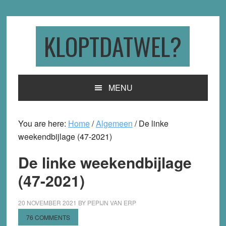
Skip
Skip
Skip
to
to
to
primary
main
primary
KLOPTDATWEL?
navigation
content
sidebar
MENU
You are here:
Home
/
Algemeen
/
De linke
weekendbijlage (47-2021)
De linke weekendbijlage
(47-2021)
20 NOVEMBER 2021
BY
PEPIJN VAN ERP
76 COMMENTS