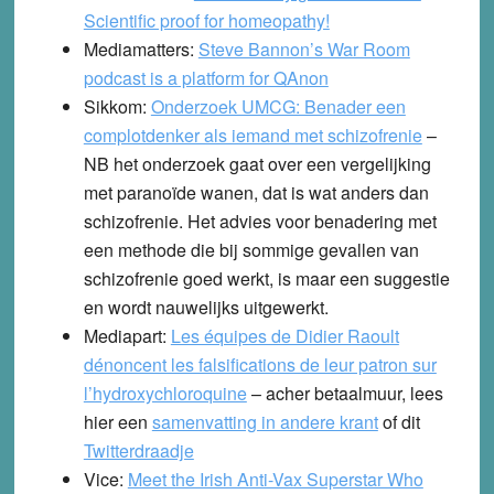
Scientific proof for homeopathy!
Mediamatters:
Steve Bannon’s War Room
podcast is a platform for QAnon
Sikkom:
Onderzoek UMCG: Benader een
complotdenker als iemand met schizofrenie
–
NB het onderzoek gaat over een vergelijking
met paranoïde wanen, dat is wat anders dan
schizofrenie. Het advies voor benadering met
een methode die bij sommige gevallen van
schizofrenie goed werkt, is maar een suggestie
en wordt nauwelijks uitgewerkt.
Mediapart:
Les équipes de Didier Raoult
dénoncent les falsifications de leur patron sur
l’hydroxychloroquine
– acher betaalmuur, lees
hier een
samenvatting in andere krant
of dit
Twitterdraadje
Vice:
Meet the Irish Anti-Vax Superstar Who