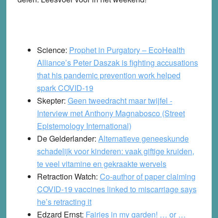
Science:
Prophet in Purgatory – EcoHealth
Alliance’s Peter Daszak is fighting accusations
that his pandemic prevention work helped
spark COVID-19
Skepter:
Geen tweedracht maar twijfel -
Interview met Anthony Magnabosco (Street
Epistemology International)
De Gelderlander:
Alternatieve geneeskunde
schadelijk voor kinderen: vaak giftige kruiden,
te veel vitamine en gekraakte wervels
Retraction Watch:
Co-author of paper claiming
COVID-19 vaccines linked to miscarriage says
he’s retracting it
Edzard Ernst:
Fairies in my garden! … or …