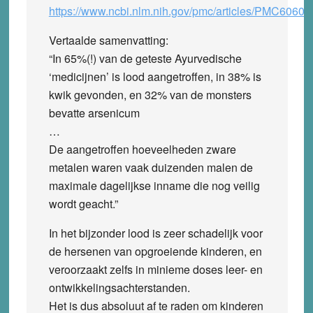
https://www.ncbi.nlm.nih.gov/pmc/articles/PMC60608
Vertaalde samenvatting:
“In 65%(!) van de geteste Ayurvedische
‘medicijnen’ is lood aangetroffen, in 38% is
kwik gevonden, en 32% van de monsters
bevatte arsenicum
…
De aangetroffen hoeveelheden zware
metalen waren vaak duizenden malen de
maximale dagelijkse inname die nog veilig
wordt geacht.”
In het bijzonder lood is zeer schadelijk voor
de hersenen van opgroeiende kinderen, en
veroorzaakt zelfs in minieme doses leer- en
ontwikkelingsachterstanden.
Het is dus absoluut af te raden om kinderen