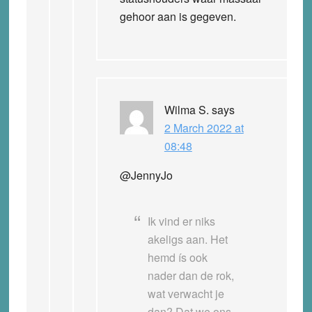
gehoor aan is gegeven.
Wilma S.
says
2 March 2022 at
08:48
@JennyJo
Ik vind er niks
akeligs aan. Het
hemd ís ook
nader dan de rok,
wat verwacht je
dan? Dat we ons