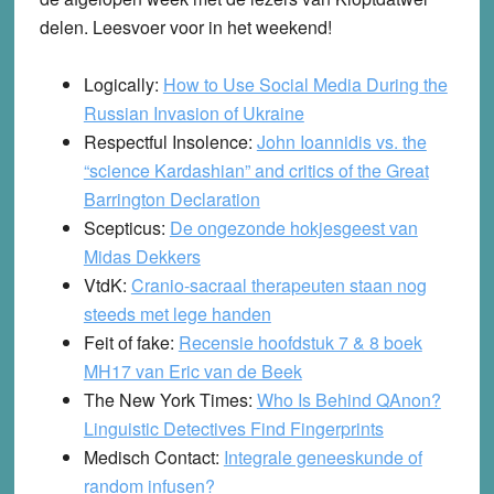
delen. Leesvoer voor in het weekend!
Logically:
How to Use Social Media During the
Russian Invasion of Ukraine
Respectful Insolence:
John Ioannidis vs. the
“science Kardashian” and critics of the Great
Barrington Declaration
Scepticus:
De ongezonde hokjesgeest van
Midas Dekkers
VtdK:
Cranio-sacraal therapeuten staan nog
steeds met lege handen
Feit of fake:
Recensie hoofdstuk 7 & 8 boek
MH17 van Eric van de Beek
The New York Times:
Who Is Behind QAnon?
Linguistic Detectives Find Fingerprints
Medisch Contact:
Integrale geneeskunde of
random infusen?