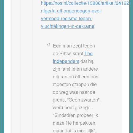
https://nos.nl/collectie/13888/artikel/241922
nigeria-uit-ongenoegen-over-
vermoed-racisme-tegen-
vluchtelingen-in-oekraine
Een man zegt tegen
de Britse krant
The
Independent
dat hij,
zijn familie en andere
migranten uit een bus
moesten stappen die
op weg was naar de
grens. “Geen zwarten”,
werd hem gezegd.
“Sindsdien probeer ik
mezelf te herpakken,
maar dat is moeilijk”,