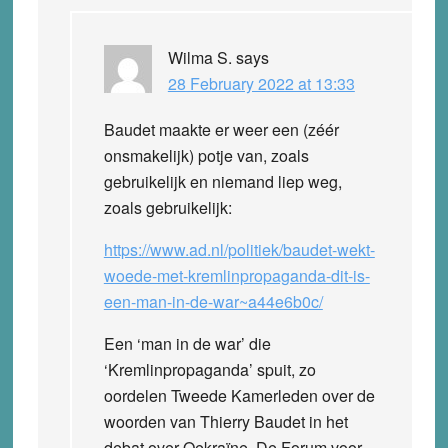
Wilma S.
says
28 February 2022 at 13:33
Baudet maakte er weer een (zéér
onsmakelijk) potje van, zoals
gebruikelijk en niemand liep weg,
zoals gebruikelijk:
https://www.ad.nl/politiek/baudet-wekt-
woede-met-kremlinpropaganda-dit-is-
een-man-in-de-war~a44e6b0c/
Een ‘man in de war’ die
‘Kremlinpropaganda’ spuit, zo
oordelen Tweede Kamerleden over de
woorden van Thierry Baudet in het
debat over Oekraïne. De Forum voor