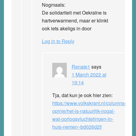
Nogmaals:
De solidariteit met Oekraïne is
hartverwarmend, maar er klinkt
ook iets akeligs in door
Log in to Reply
Renate1
says
1 March 2022 at
19:14
Tja, dat kun je ook hier zien:
https://www.volkskrant.nl/columns-
opinie/het-is-natuurlijk-nogal-
wat-oorlogsvluchtelingen-in-
huis-nemen~bd026d2f/