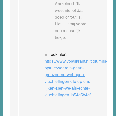
Aarzelend: ‘Ik
weet niet of dat
goed of fout is.’
Het lijkt mij vooral
een menselijk
trekje.
En ook hier:
https://www.volkskrant.nl/columns-
opinie/waarom-gaan-
grenzen-nu-wel-open-
vluchtelingen-die-op-ons-
lijken-zien-we-als-echte-
vluchtelingen~b54c5b4c/