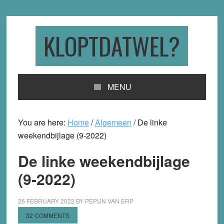
Skip
Skip
Skip
to
to
to
primary
main
primary
KLOPTDATWEL?
navigation
content
sidebar
MENU
You are here:
Home
/
Algemeen
/
De linke
weekendbijlage (9-2022)
De linke weekendbijlage
(9-2022)
26 FEBRUARY 2022
BY
PEPIJN VAN ERP
32 COMMENTS