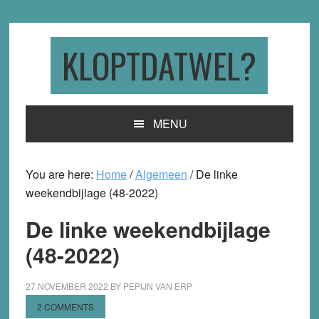
Skip
Skip
Skip
to
to
to
primary
main
primary
KLOPTDATWEL?
navigation
content
sidebar
MENU
You are here:
Home
/
Algemeen
/
De linke
weekendbijlage (48-2022)
De linke weekendbijlage
(48-2022)
27 NOVEMBER 2022
BY
PEPIJN VAN ERP
2 COMMENTS