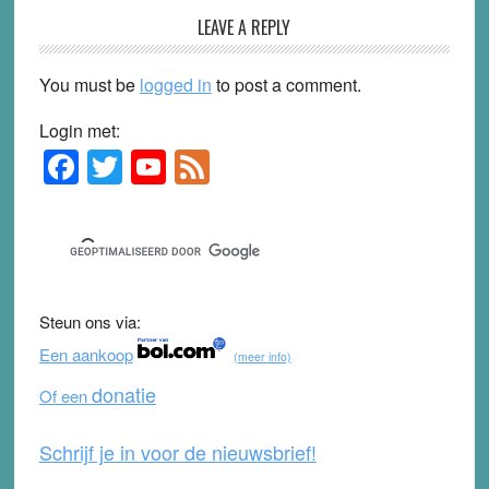
LEAVE A REPLY
You must be
logged in
to post a comment.
Login met:
F
T
Y
F
Primary
Sidebar
a
wi
o
e
c
tt
u
e
e
er
T
d
b
u
Steun ons via:
o
b
Een aankoop
(meer info)
o
e
donatie
Of een
k
Schrijf je in voor de nieuwsbrief!