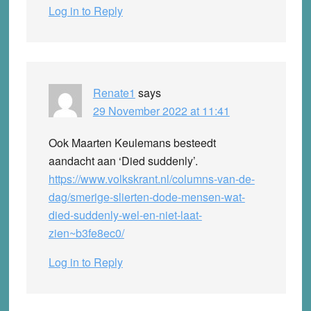
Log in to Reply
Renate1
says
29 November 2022 at 11:41
Ook Maarten Keulemans besteedt
aandacht aan ‘Died suddenly’.
https://www.volkskrant.nl/columns-van-de-
dag/smerige-slierten-dode-mensen-wat-
died-suddenly-wel-en-niet-laat-
zien~b3fe8ec0/
Log in to Reply