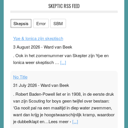
SKEPTIC RSS FEED
Skepsis
Error
SBM
Ype & Ionica zijn skeptisch
3 August 2026
-
Ward van Beek
. Ook in het zomernummer van Skepter zijn Ype en
Ionica weer skeptisch …
[...]
No Title
31 July 2026
-
Ward van Beek
. Robert Baden-Powell liet er in 1908, in de eerste druk
van zijn Scouting for boys geen twijfel over bestaan:
‘Ga nooit pal na een maaltijd in diep water zwemmen,
want dan krijg je hoogstwaarschijnlijk kramp, waardoor
je dubbelklapt en…Lees meer ›
[...]