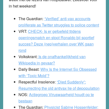
in het weekend!
The Guardian:
‘Verified’ anti-vax accounts
proliferate as Twitter struggles to police content
VRT:
CHECK- Is er gefoefeld tijdens
openingsmatch en stopt Ronaldo bij sportief
succes? Deze (nep)verhalen over WK gaan
rond
Volkskrant:
Is de onafhankelijkheid van
Wikipedia in gevaar?
Daily Beast:
Why Is the Internet So Obsessed
with ‘Toxic Mold’?
Respectful Insolence:
“Died Suddenly”:
Resurrecting the old antivax lie of depopulation
NOS:
Actiegroep Viruswaarheid houdt op te
bestaan
The Guardian:
Physicist Sabine Hossenfelder: