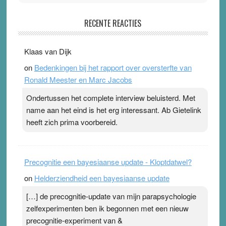
Pleisterplakkers in de topspsort
RECENTE REACTIES
31 July 2026
-
Ward van Beek
. Na mondtape is nu de neuspleister in trek bij
Klaas van Dijk
topsporters. Ze hopen ermee hun hartslag te verlagen
on
Bedenkingen bij het rapport over oversterfte van
terwijl ze meer zuurstof opnemen. Daarop heeft zo’n
Ronald Meester en Marc Jacobs
pleister geen effect. Maar het gevoel ‘makkelijker te
ademen’ kan goud waard zijn. Door…Lees meer
Ondertussen het complete interview beluisterd. Met
Pleisterplakkers in de topspsort ›
[...]
name aan het eind is het erg interessant. Ab Gietelink
heeft zich prima voorbereid.
Precognitie een bayesiaanse update - Kloptdatwel?
on
Helderziendheid een bayesiaanse update
[…] de precognitie-update van mijn parapsychologie
zelfexperimenten ben ik begonnen met een nieuw
precognitie-experiment van &