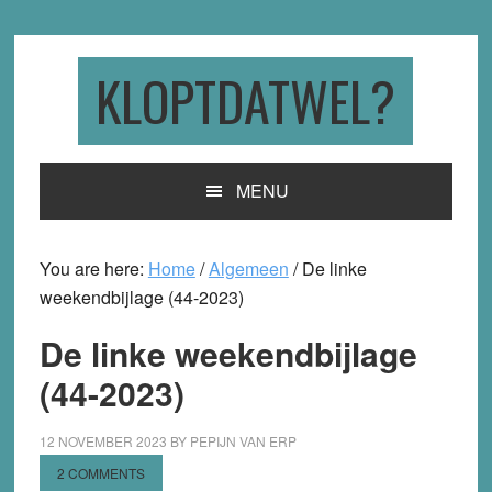
Skip
Skip
Skip
to
to
to
primary
main
primary
KLOPTDATWEL?
navigation
content
sidebar
MENU
You are here:
Home
/
Algemeen
/
De linke
weekendbijlage (44-2023)
De linke weekendbijlage
(44-2023)
12 NOVEMBER 2023
BY
PEPIJN VAN ERP
2 COMMENTS