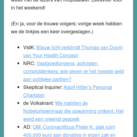
in het weekend!
(En ja, voor de trouwe volgers: vorige week hebben
we de linkjes een keer overgeslagen.)
VtdK:
Blauw licht verblindt Thomas van Doorn
van Your Health Concept
NRC:
Vastgoedjongens, activisten,
complotdenkers: wie geven er het meeste geld
aan politieke partijen?
Skeptical Inquirer:
Adolf Hitler’s Personal
Charlatan
de Volkskrant:
We mailden de
Nobelprijswinnaar die opwarming ontkent. Het
werd een vreemd gesprek
AD:
OM: Coronacriticus Pieter K. stak ruim
400.000 euro aan donaties in eigen zak en