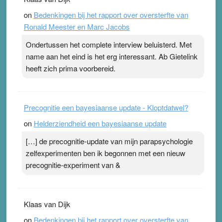
topsporters. Ze hopen ermee hun hartslag te verlagen
on
Bedenkingen bij het rapport over oversterfte van
terwijl ze meer zuurstof opnemen. Daarop heeft zo’n
Ronald Meester en Marc Jacobs
pleister geen effect. Maar het gevoel ‘makkelijker te
ademen’ kan goud waard zijn. Door…Lees meer
Ondertussen het complete interview beluisterd. Met
Pleisterplakkers in de topspsort ›
[...]
name aan het eind is het erg interessant. Ab Gietelink
heeft zich prima voorbereid.
Precognitie een bayesiaanse update - Kloptdatwel?
on
Helderziendheid een bayesiaanse update
[…] de precognitie-update van mijn parapsychologie
zelfexperimenten ben ik begonnen met een nieuw
precognitie-experiment van &
Klaas van Dijk
on
Bedenkingen bij het rapport over oversterfte van