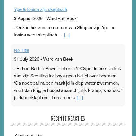
Ype & Ionica zijn skeptisch
3 August 2026
-
Ward van Beek
. Ook in het zomernummer van Skepter zijn Ype en
Ionica weer skeptisch …
[...]
No Title
31 July 2026
-
Ward van Beek
. Robert Baden-Powell liet er in 1908, in de eerste druk
van zijn Scouting for boys geen twijfel over bestaan:
‘Ga nooit pal na een maaltijd in diep water zwemmen,
want dan krijg je hoogstwaarschijnlijk kramp, waardoor
je dubbelklapt en…Lees meer ›
[...]
Pleisterplakkers in de topspsort
RECENTE REACTIES
31 July 2026
-
Ward van Beek
. Na mondtape is nu de neuspleister in trek bij
Klaas van Dijk