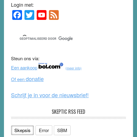
Login met:
F
T
Y
F
Primary
Sidebar
a
wi
o
e
c
tt
u
e
e
er
T
d
b
u
Steun ons via:
o
b
Een aankoop
(meer info)
o
e
donatie
Of een
k
Schrijf je in voor de nieuwsbrief!
SKEPTIC RSS FEED
Skepsis
Error
SBM