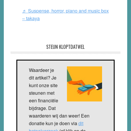
♬ Suspense, horror, piano and music box
– takaya
STEUN KLOPTDATWEL
Waardeer je
dit artikel? Je
kunt onze site
steunen met
een financiële
bijdrage. Dat
waarderen wij dan weer! Een
donatie kun je doen via
dit
betaalverzoek
(of klik op de