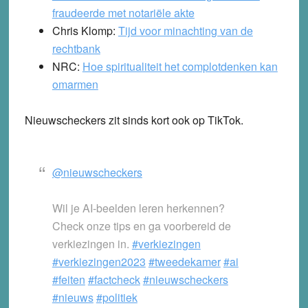
fraudeerde met notariële akte
Chris Klomp:
Tijd voor minachting van de
rechtbank
NRC:
Hoe spiritualiteit het complotdenken kan
omarmen
Nieuwscheckers zit sinds kort ook op TikTok.
@nieuwscheckers
Wil je AI-beelden leren herkennen?
Check onze tips en ga voorbereid de
verkiezingen in.
#verkiezingen
#verkiezingen2023
#tweedekamer
#ai
#feiten
#factcheck
#nieuwscheckers
#nieuws
#politiek