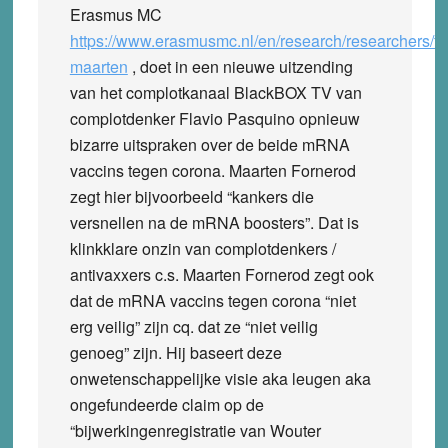
Erasmus MC
https://www.erasmusmc.nl/en/research/researchers/fo
maarten
, doet in een nieuwe uitzending
van het complotkanaal BlackBOX TV van
complotdenker Flavio Pasquino opnieuw
bizarre uitspraken over de beide mRNA
vaccins tegen corona. Maarten Fornerod
zegt hier bijvoorbeeld “kankers die
versnellen na de mRNA boosters”. Dat is
klinkklare onzin van complotdenkers /
antivaxxers c.s. Maarten Fornerod zegt ook
dat de mRNA vaccins tegen corona “niet
erg veilig” zijn cq. dat ze “niet veilig
genoeg” zijn. Hij baseert deze
onwetenschappelijke visie aka leugen aka
ongefundeerde claim op de
“bijwerkingenregistratie van Wouter