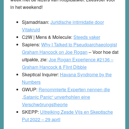
in het weekend!
Sjamadriaan:
Juridische intimidatie door
Vitakruid
C2W | Mens & Molecule:
Steeds vaker
Sapiens:
Why I Talked to Pseudoarchaeologist
Graham Hancock on Joe Rogan
– Voor hoe dat
uitpakte, zie:
Joe Rogan Experience #2136
–
Graham Hancock & Flint Dibble
Skeptical Inquirer:
Havana Syndrome by the
Numbers
GWUP:
Renommierte Experten nennen die
„Satanic Panic“ unverhohlen eine
Verschwörungstheorie
SKEPP:
Uitreiking Zesde Vijs en Skeptische
Put 2022 – 29 april