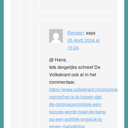
Renate1
says
25 April 2024 at
15:24
@ Hans,
Iets dergelijks schreef De
Volkskrant ook al in het
commentaar.
https://www.volkskrant.nl/columns-
opinie/het-is-te-hopen-dat-
de-coronacommissie-een-
succes-wordt-maar-de-kans-
op-een-politiek-ongeluk-is-
groter~ba0e800a/