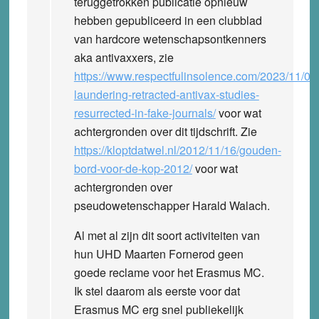
teruggetrokken publicatie opnieuw
hebben gepubliceerd in een clubblad
van hardcore wetenschapsontkenners
aka antivaxxers, zie
https://www.respectfulinsolence.com/2023/11/06/
laundering-retracted-antivax-studies-
resurrected-in-fake-journals/
voor wat
achtergronden over dit tijdschrift. Zie
https://kloptdatwel.nl/2012/11/16/gouden-
bord-voor-de-kop-2012/
voor wat
achtergronden over
pseudowetenschapper Harald Walach.
Al met al zijn dit soort activiteiten van
hun UHD Maarten Fornerod geen
goede reclame voor het Erasmus MC.
Ik stel daarom als eerste voor dat
Erasmus MC erg snel publiekelijk