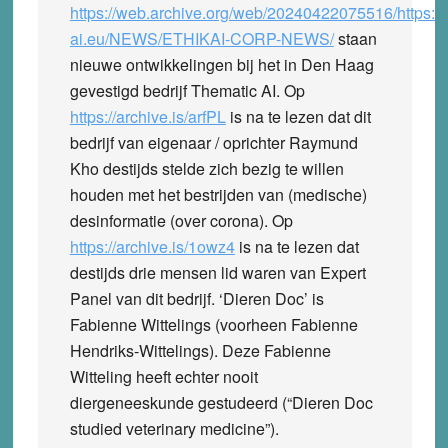
https://web.archive.org/web/20240422075516/https:/
ai.eu/NEWS/ETHIKAI-CORP-NEWS/
staan
nieuwe ontwikkelingen bij het in Den Haag
gevestigd bedrijf Thematic AI. Op
https://archive.is/arfPL
is na te lezen dat dit
bedrijf van eigenaar / oprichter Raymund
Kho destijds stelde zich bezig te willen
houden met het bestrijden van (medische)
desinformatie (over corona). Op
https://archive.is/1owz4
is na te lezen dat
destijds drie mensen lid waren van Expert
Panel van dit bedrijf. ‘Dieren Doc’ is
Fabienne Wittelings (voorheen Fabienne
Hendriks-Wittelings). Deze Fabienne
Witteling heeft echter nooit
diergeneeskunde gestudeerd (“Dieren Doc
studied veterinary medicine”).