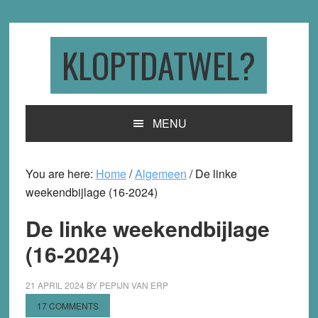
Skip
Skip
Skip
to
to
to
primary
main
primary
KLOPTDATWEL?
navigation
content
sidebar
MENU
You are here:
Home
/
Algemeen
/
De linke
weekendbijlage (16-2024)
De linke weekendbijlage
(16-2024)
21 APRIL 2024
BY
PEPIJN VAN ERP
17 COMMENTS