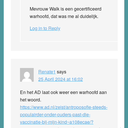
Mevrouw Walk is een gecertificeerd
warhoofd, dat was me al duidelijk.
Log in to Reply
Renate1
says
25 April 2024 at 16:02
En het AD laat ook weer een warhoofd aan
het woord.
https://www.ad.nl/zeist/antroposofie-steeds-
populairder-onder-ouders-past-die-
vaccinatie-bij-mijn-kind~a108ecae/?