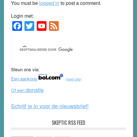
You must be
logged in
to post a comment.
Login met:
F
T
Y
F
Primary
Sidebar
a
wi
o
e
c
tt
u
e
e
er
T
d
b
u
Steun ons via:
o
b
Een aankoop
(meer info)
o
e
donatie
Of een
k
Schrijf je in voor de nieuwsbrief!
SKEPTIC RSS FEED