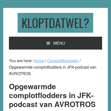
Skip
Skip
Skip
to
to
to
primary
main
primary
KLOPTDATWEL?
navigation
content
sidebar
MENU
You are here:
Home
/
Complottheorieën
/
Opgewarmde complotflodders in JFK-podcast van
AVROTROS
Opgewarmde
complotflodders in JFK-
podcast van AVROTROS