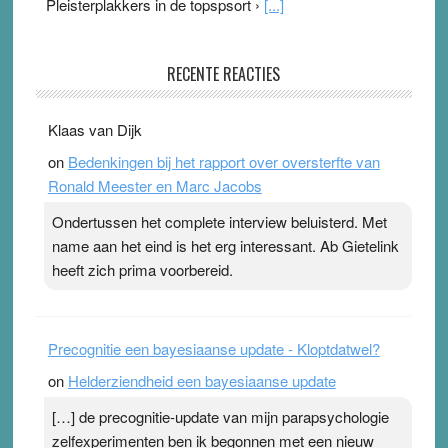
Pleisterplakkers in de topspsort ›
[...]
Ype & Ionica zijn skeptisch
RECENTE REACTIES
3 August 2026
-
Ward van Beek
. Ook in het zomernummer van Skepter zijn Ype en
Klaas van Dijk
Ionica weer skeptisch …
[...]
on
Bedenkingen bij het rapport over oversterfte van
Ronald Meester en Marc Jacobs
Ondertussen het complete interview beluisterd. Met
name aan het eind is het erg interessant. Ab Gietelink
heeft zich prima voorbereid.
Precognitie een bayesiaanse update - Kloptdatwel?
on
Helderziendheid een bayesiaanse update
[…] de precognitie-update van mijn parapsychologie
zelfexperimenten ben ik begonnen met een nieuw