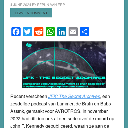
4 JUNE 2024
BY
PEPIJN VAN ERP
LEAVE A COMMENT
Facebook
Twitter
Reddit
WhatsApp
LinkedIn
Email
Share
Recent verscheen
JFK: The Secret Archives
, een
zesdelige podcast van Lammert de Bruin en Babs
Assink, gemaakt voor AVROTROS. In november
2023 had dit duo ook al een serie over de moord op
John F. Kennedy gepubliceerd, waarin ze aan de