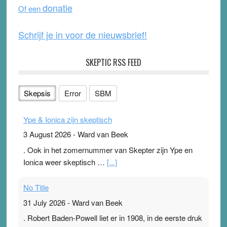
donatie
Of een
k
Schrijf je in voor de nieuwsbrief!
SKEPTIC RSS FEED
Skepsis
Error
SBM
Ype & Ionica zijn skeptisch
3 August 2026
-
Ward van Beek
. Ook in het zomernummer van Skepter zijn Ype en
Ionica weer skeptisch …
[...]
No Title
31 July 2026
-
Ward van Beek
. Robert Baden-Powell liet er in 1908, in de eerste druk