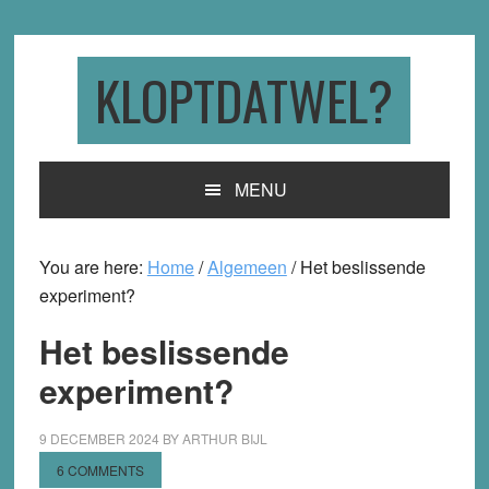
Skip
Skip
Skip
to
to
to
primary
main
primary
KLOPTDATWEL?
navigation
content
sidebar
MENU
You are here:
Home
/
Algemeen
/
Het beslissende
experiment?
Het beslissende
experiment?
9 DECEMBER 2024
BY
ARTHUR BIJL
6 COMMENTS