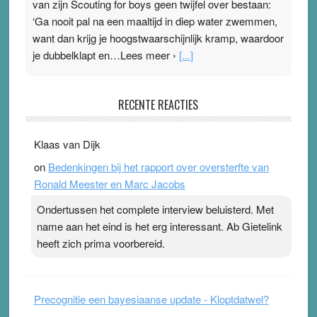
van zijn Scouting for boys geen twijfel over bestaan:
‘Ga nooit pal na een maaltijd in diep water zwemmen,
want dan krijg je hoogstwaarschijnlijk kramp, waardoor
je dubbelklapt en…Lees meer ›
[...]
Pleisterplakkers in de topspsort
RECENTE REACTIES
31 July 2026
-
Ward van Beek
. Na mondtape is nu de neuspleister in trek bij
Klaas van Dijk
topsporters. Ze hopen ermee hun hartslag te verlagen
on
Bedenkingen bij het rapport over oversterfte van
terwijl ze meer zuurstof opnemen. Daarop heeft zo’n
Ronald Meester en Marc Jacobs
pleister geen effect. Maar het gevoel ‘makkelijker te
ademen’ kan goud waard zijn. Door…Lees meer
Ondertussen het complete interview beluisterd. Met
Pleisterplakkers in de topspsort ›
[...]
name aan het eind is het erg interessant. Ab Gietelink
heeft zich prima voorbereid.
Precognitie een bayesiaanse update - Kloptdatwel?