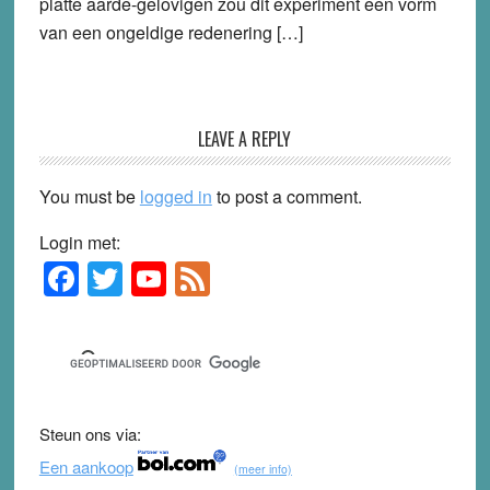
platte aarde-gelovigen zou dit experiment een vorm
van een ongeldige redenering […]
LEAVE A REPLY
You must be
logged in
to post a comment.
Login met:
F
T
Y
F
Primary
Sidebar
a
wi
o
e
c
tt
u
e
e
er
T
d
b
u
Steun ons via:
o
b
Een aankoop
(meer info)
o
e