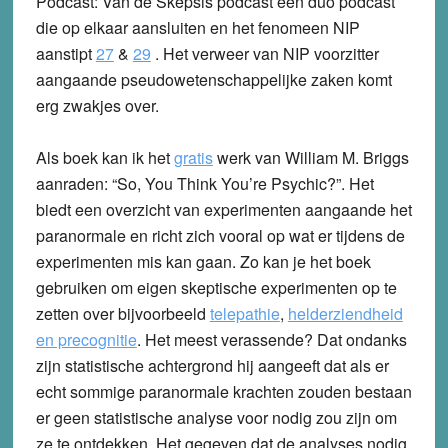
Podcast: Van de Skepsis podcast een duo podcast
die op elkaar aansluiten en het fenomeen NIP
aanstipt
27
&
29
. Het verweer van NIP voorzitter
aangaande pseudowetenschappelijke zaken komt
erg zwakjes over.
Als boek kan ik het
gratis
werk van William M. Briggs
aanraden: “So, You Think You’re Psychic?”. Het
biedt een overzicht van experimenten aangaande het
paranormale en richt zich vooral op wat er tijdens de
experimenten mis kan gaan. Zo kan je het boek
gebruiken om eigen skeptische experimenten op te
zetten over bijvoorbeeld
telepathie
,
helderziendheid
en precognitie
. Het meest verassende? Dat ondanks
zijn statistische achtergrond hij aangeeft dat als er
echt sommige paranormale krachten zouden bestaan
er geen statistische analyse voor nodig zou zijn om
ze te ontdekken. Het gegeven dat de analyses nodig