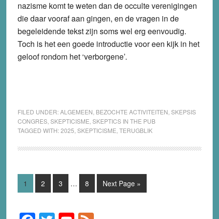
nazisme komt te weten dan de occulte verenigingen
die daar vooraf aan gingen, en de vragen in de
begeleidende tekst zijn soms wel erg eenvoudig.
Toch is het een goede introductie voor een kijk in het
geloof rondom het ‘verborgene’.
FILED UNDER:
ALGEMEEN
,
BEZOCHTE ACTIVITEITEN
,
SKEPSIS
CONGRES
,
SKEPTICISME
,
SKEPTICS IN THE PUB
TAGGED WITH:
2025
,
SKEPTICISME
,
TERUGBLIK
Interim
Page
Page
Page
Page
Go
1
2
3
…
8
Next Page »
pages
to
omitted
Primary