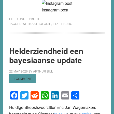
Instagram post
FILED UNDER:
KORT
TAGGED WITH:
ASTROLOGIE
,
ETZ TILBURG
Helderziendheid een
bayesiaanse update
22 MAY 2026
BY
ARTHUR BIJL
1 COMMENT
Facebook
Twitter
Reddit
WhatsApp
LinkedIn
Email
Share
Huidige Skepsisvoorzitter Eric-Jan Wagemakers
bespreekt in de
Skepter (
2015-2
), in zijn
artikel
met