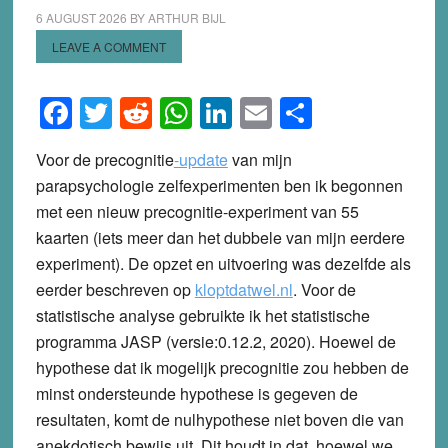
6 AUGUST 2026
BY
ARTHUR BIJL
LEAVE A COMMENT
Facebook
Twitter
Reddit
WhatsApp
LinkedIn
Email
Share
Voor de
precognitie
-update
van mijn
parapsychologie zelfexperimenten ben ik begonnen
met een nieuw precognitie-experiment van 55
kaarten (iets meer dan het dubbele van mijn eerdere
experiment). De opzet en uitvoering was dezelfde als
eerder beschreven op
kloptdatwel.nl
. Voor de
statistische analyse gebruikte ik het statistische
programma JASP (versie:0.12.2, 2020). Hoewel de
hypothese dat ik mogelijk precognitie zou hebben de
minst ondersteunde hypothese is gegeven de
resultaten, komt de nulhypothese niet boven die van
anekdotisch bewijs uit. Dit houdt in dat, hoewel we