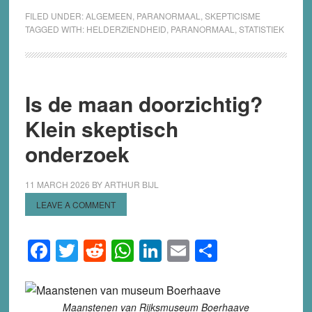
FILED UNDER:
ALGEMEEN
,
PARANORMAAL
,
SKEPTICISME
TAGGED WITH:
HELDERZIENDHEID
,
PARANORMAAL
,
STATISTIEK
Is de maan doorzichtig?
Klein skeptisch
onderzoek
11 MARCH 2026
BY
ARTHUR BIJL
LEAVE A COMMENT
Facebook
Twitter
Reddit
WhatsApp
LinkedIn
Email
Share
Maanstenen van Rijksmuseum Boerhaave