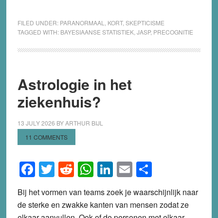
FILED UNDER:
PARANORMAAL
,
KORT
,
SKEPTICISME
TAGGED WITH:
BAYESIAANSE STATISTIEK
,
JASP
,
PRECOGNITIE
Astrologie in het
ziekenhuis?
13 JULY 2026
BY
ARTHUR BIJL
11 COMMENTS
Facebook
Twitter
Reddit
WhatsApp
LinkedIn
Email
Share
Bij het vormen van teams zoek je waarschijnlijk naar
de sterke en zwakke kanten van mensen zodat ze
elkaar aanvullen. Ook of de personen met elkaar