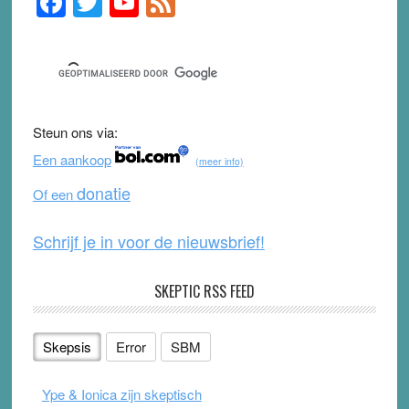
F
T
Y
F
Sidebar
a
wi
o
e
c
tt
u
e
e
er
T
d
b
u
Steun ons via:
o
b
Een aankoop
(meer info)
o
e
donatie
Of een
k
Schrijf je in voor de nieuwsbrief!
SKEPTIC RSS FEED
Skepsis
Error
SBM
Ype & Ionica zijn skeptisch