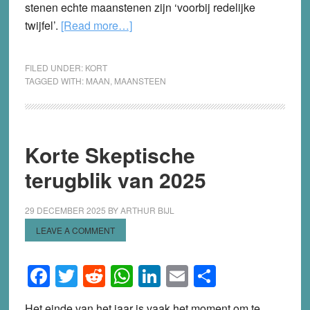
stenen echte maanstenen zijn ‘voorbij redelijke
about
twijfel’.
[Read more…]
Is
de
FILED UNDER:
KORT
maan
TAGGED WITH:
MAAN
,
MAANSTEEN
doorzichtig?
Klein
skeptisch
Korte Skeptische
onderzoek
terugblik van 2025
29 DECEMBER 2025
BY
ARTHUR BIJL
LEAVE A COMMENT
Facebook
Twitter
Reddit
WhatsApp
LinkedIn
Email
Share
Het einde van het jaar is vaak het moment om te