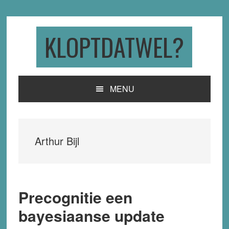
Skip
Skip
Skip
to
to
to
primary
main
primary
KLOPTDATWEL?
navigation
content
sidebar
MENU
Arthur Bijl
Precognitie een
bayesiaanse update