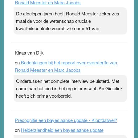
Ronald Meester en Marc Jacobs
pleister geen effect. Maar het gevoel ‘makkelijker te
ademen’ kan goud waard zijn. Door…Lees meer
De afgelopen jaren heeft Ronald Meester zeker zes
Pleisterplakkers in de topspsort ›
[...]
maal de voor de wetenschap cruciale
kwaliteitscontrole vooraf, zie norm 51 van
Klaas van Dijk
on
Bedenkingen bij het rapport over oversterfte van
Ronald Meester en Marc Jacobs
Ondertussen het complete interview beluisterd. Met
name aan het eind is het erg interessant. Ab Gietelink
heeft zich prima voorbereid.
Precognitie een bayesiaanse update - Kloptdatwel?
on
Helderziendheid een bayesiaanse update