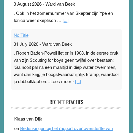
3 August 2026
-
Ward van Beek
. Ook in het zomernummer van Skepter zijn Ype en
Ionica weer skeptisch …
[...]
No Title
31 July 2026
-
Ward van Beek
. Robert Baden-Powell liet er in 1908, in de eerste druk
van zijn Scouting for boys geen twijfel over bestaan:
‘Ga nooit pal na een maaltijd in diep water zwemmen,
want dan krijg je hoogstwaarschijnlijk kramp, waardoor
je dubbelklapt en…Lees meer ›
[...]
Pleisterplakkers in de topspsort
RECENTE REACTIES
31 July 2026
-
Ward van Beek
. Na mondtape is nu de neuspleister in trek bij
Klaas van Dijk
topsporters. Ze hopen ermee hun hartslag te verlagen
on
Bedenkingen bij het rapport over oversterfte van
terwijl ze meer zuurstof opnemen. Daarop heeft zo’n