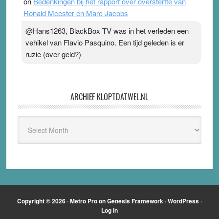
on
Bedenkingen bij het rapport over oversterfte van
Ronald Meester en Marc Jacobs
@Hans1263, BlackBox TV was in het verleden een
vehikel van Flavio Pasquino. Een tijd geleden is er
ruzie (over geld?)
ARCHIEF KLOPTDATWEL.NL
Archief
Kloptdatwel.nl
Copyright © 2026 ·
Metro Pro
on
Genesis Framework
·
WordPress
·
Log in