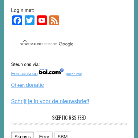
Login met:
F
T
Y
F
Primary
Sidebar
a
wi
o
e
c
tt
u
e
e
er
T
d
b
u
Steun ons via:
o
b
Een aankoop
(meer info)
o
e
donatie
Of een
k
Schrijf je in voor de nieuwsbrief!
SKEPTIC RSS FEED
Skepsis
Error
SBM