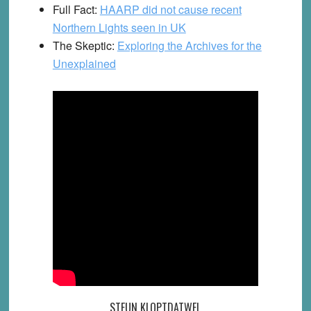
Full Fact:
HAARP did not cause recent
Northern Lights seen in UK
The Skeptic:
Exploring the Archives for the
Unexplained
STEUN KLOPTDATWEL