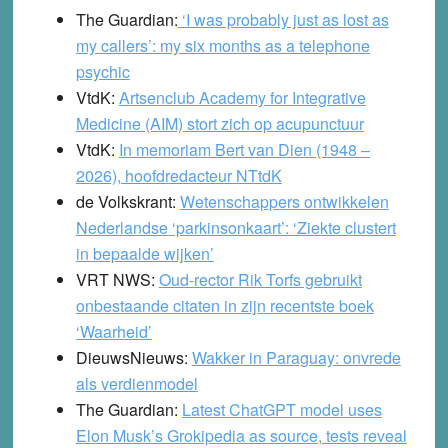
The Guardian:
‘I was probably just as lost as
my callers’: my six months as a telephone
psychic
VtdK:
Artsenclub Academy for Integrative
Medicine (AIM) stort zich op acupunctuur
VtdK:
In memoriam Bert van Dien (1948 –
2026), hoofdredacteur NTtdK
de Volkskrant:
Wetenschappers ontwikkelen
Nederlandse ‘parkinsonkaart’: ‘Ziekte clustert
in bepaalde wijken’
VRT NWS:
Oud-rector Rik Torfs gebruikt
onbestaande citaten in zijn recentste boek
‘Waarheid’
DieuwsNieuws:
Wakker in Paraguay: onvrede
als verdienmodel
The Guardian:
Latest ChatGPT model uses
Elon Musk’s Grokipedia as source, tests reveal