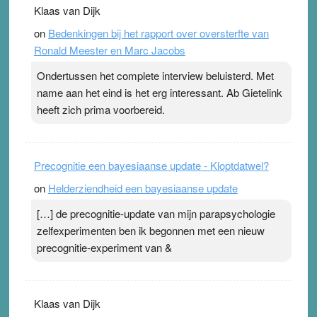
Klaas van Dijk
topsporters. Ze hopen ermee hun hartslag te verlagen
on
Bedenkingen bij het rapport over oversterfte van
terwijl ze meer zuurstof opnemen. Daarop heeft zo’n
Ronald Meester en Marc Jacobs
pleister geen effect. Maar het gevoel ‘makkelijker te
ademen’ kan goud waard zijn. Door…Lees meer
Ondertussen het complete interview beluisterd. Met
Pleisterplakkers in de topspsort ›
[...]
name aan het eind is het erg interessant. Ab Gietelink
heeft zich prima voorbereid.
Precognitie een bayesiaanse update - Kloptdatwel?
on
Helderziendheid een bayesiaanse update
[…] de precognitie-update van mijn parapsychologie
zelfexperimenten ben ik begonnen met een nieuw
precognitie-experiment van &
Klaas van Dijk