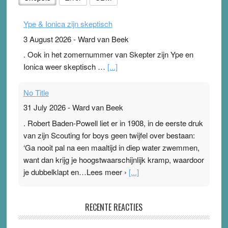
Ype & Ionica zijn skeptisch
3 August 2026
-
Ward van Beek
. Ook in het zomernummer van Skepter zijn Ype en
Ionica weer skeptisch …
[...]
No Title
31 July 2026
-
Ward van Beek
. Robert Baden-Powell liet er in 1908, in de eerste druk
van zijn Scouting for boys geen twijfel over bestaan:
‘Ga nooit pal na een maaltijd in diep water zwemmen,
want dan krijg je hoogstwaarschijnlijk kramp, waardoor
je dubbelklapt en…Lees meer ›
[...]
Pleisterplakkers in de topspsort
RECENTE REACTIES
31 July 2026
-
Ward van Beek
. Na mondtape is nu de neuspleister in trek bij