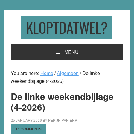
Skip
Skip
Skip
to
to
to
primary
main
primary
KLOPTDATWEL?
navigation
content
sidebar
MENU
You are here:
Home
/
Algemeen
/
De linke
weekendbijlage (4-2026)
De linke weekendbijlage
(4-2026)
25 JANUARY 2026
BY
PEPIJN VAN ERP
14 COMMENTS