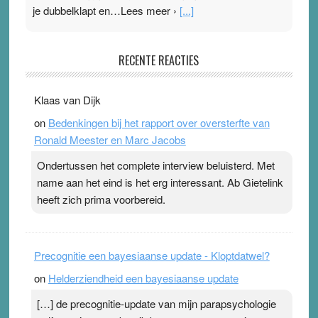
je dubbelklapt en…Lees meer ›
[...]
Pleisterplakkers in de topspsort
RECENTE REACTIES
31 July 2026
-
Ward van Beek
. Na mondtape is nu de neuspleister in trek bij
Klaas van Dijk
topsporters. Ze hopen ermee hun hartslag te verlagen
on
Bedenkingen bij het rapport over oversterfte van
terwijl ze meer zuurstof opnemen. Daarop heeft zo’n
Ronald Meester en Marc Jacobs
pleister geen effect. Maar het gevoel ‘makkelijker te
ademen’ kan goud waard zijn. Door…Lees meer
Ondertussen het complete interview beluisterd. Met
Pleisterplakkers in de topspsort ›
[...]
name aan het eind is het erg interessant. Ab Gietelink
heeft zich prima voorbereid.
Precognitie een bayesiaanse update - Kloptdatwel?
on
Helderziendheid een bayesiaanse update
[…] de precognitie-update van mijn parapsychologie