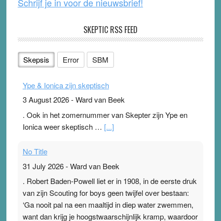
Schrijf je in voor de nieuwsbrief!
SKEPTIC RSS FEED
Skepsis
Error
SBM
Ype & Ionica zijn skeptisch
3 August 2026
-
Ward van Beek
. Ook in het zomernummer van Skepter zijn Ype en
Ionica weer skeptisch …
[...]
No Title
31 July 2026
-
Ward van Beek
. Robert Baden-Powell liet er in 1908, in de eerste druk
van zijn Scouting for boys geen twijfel over bestaan:
‘Ga nooit pal na een maaltijd in diep water zwemmen,
want dan krijg je hoogstwaarschijnlijk kramp, waardoor