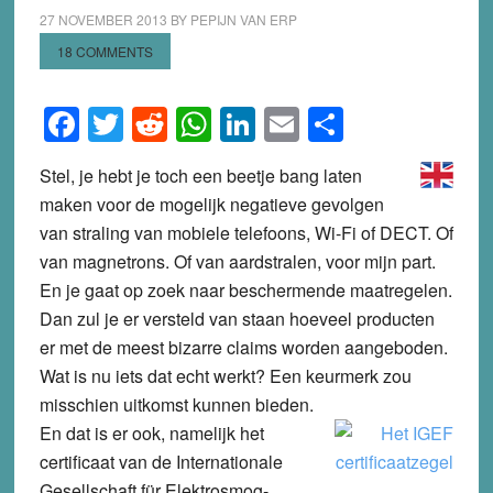
27 NOVEMBER 2013
BY
PEPIJN VAN ERP
18 COMMENTS
Facebook
Twitter
Reddit
WhatsApp
LinkedIn
Email
Share
Stel, je hebt je toch een beetje bang laten
maken voor de mogelijk negatieve gevolgen
van straling van mobiele telefoons, Wi-Fi of DECT. Of
van magnetrons. Of van aardstralen, voor mijn part.
En je gaat op zoek naar beschermende maatregelen.
Dan zul je er versteld van staan hoeveel producten
er met de meest bizarre claims worden aangeboden.
Wat is nu iets dat echt werkt? Een keurmerk zou
misschien uitkomst kunnen bieden.
En dat is er ook, namelijk het
certificaat van de Internationale
Gesellschaft für Elektrosmog-