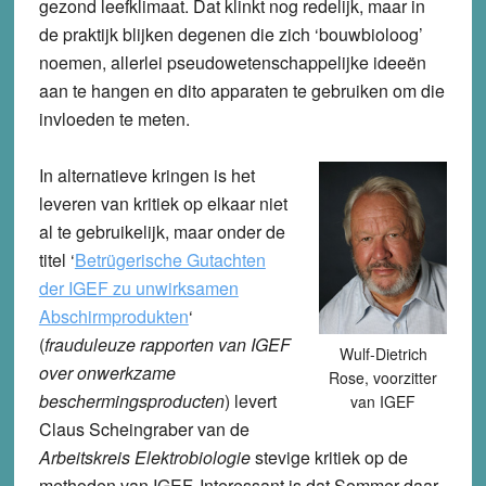
gezond leefklimaat. Dat klinkt nog redelijk, maar in
de praktijk blijken degenen die zich ‘bouwbioloog’
noemen, allerlei pseudowetenschappelijke ideeën
aan te hangen en dito apparaten te gebruiken om die
invloeden te meten.
In alternatieve kringen is het
leveren van kritiek op elkaar niet
al te gebruikelijk, maar onder de
titel ‘
Betrügerische Gutachten
der IGEF zu unwirksamen
Abschirmprodukten
‘
(
frauduleuze rapporten van IGEF
Wulf-Dietrich
over onwerkzame
Rose, voorzitter
beschermingsproducten
) levert
van IGEF
Claus Scheingraber van de
Arbeitskreis Elektrobiologie
stevige kritiek op de
methoden van IGEF. Interessant is dat Sommer daar