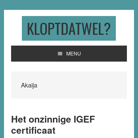
Skip
Skip
Skip
to
to
to
primary
main
primary
KLOPTDATWEL?
navigation
content
sidebar
MENU
Akaija
Het onzinnige IGEF
certificaat