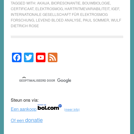
TAGGED WITH:
AKAIJA
,
BIORESONANTIE
,
BOUWBIOLOGIE
,
CERTIFICAAT
,
ELEKTROSMOG
,
HARTRITMEVARIABILITEIT
,
IGEF
,
INTERNATIONALE GESELLSCHAFT FÜR ELEKTROSMOG
FORSCHUNG
,
LEVEND BLOED ANALYSE
,
PAUL SOMMER
,
WULF
DIETRICH ROSE
F
T
Y
F
Primary
Sidebar
a
wi
o
e
c
tt
u
e
e
er
T
d
b
u
Steun ons via:
o
b
Een aankoop
(meer info)
o
e
donatie
Of een
k