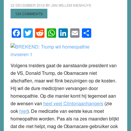
22 DECEMBER 2016
BY
JAN WILLEM NIENHUYS
124 COMMENTS
Facebook
Twitter
Reddit
WhatsApp
LinkedIn
Email
Share
Volgens insiders gaat de aanstaande president van
de VS, Donald Trump, de Obamacare niet
afschaffen, maar wel flink bezuinigen op de kosten.
Hij wil de dure medicijnen vervangen door
homeopathie. Op die manier komt hij tegemoet aan
de wensen van
heel veel Clintonaanhangers
(zie
ook
hier
). De medicatie van eerste keus moet
homeopathie worden. Pas als na zes maanden blijkt
dat die niet helpt, mag de Obamacare-gebruiker ook