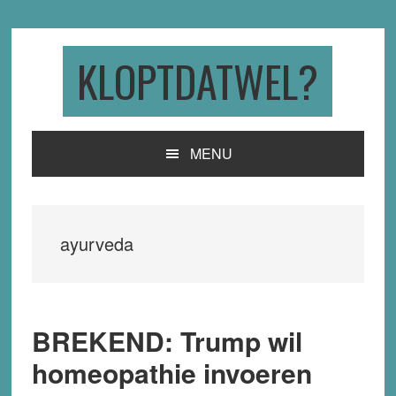
Skip
Skip
Skip
to
to
to
primary
main
primary
KLOPTDATWEL?
navigation
content
sidebar
MENU
ayurveda
BREKEND: Trump wil
homeopathie invoeren