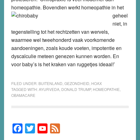
homeopathie.
Bovendien werkt homeopathie in het
geheel
niet, in
tegenstelling tot het rechtzetten van wervels,
waarmee wel tweehonderd vaak voorkomende
aandoeningen, zoals koude voeten, impotentie en
dyscalculie meteen genezen kunnen worden. En
voor baby’s is het kraken van ruggetjes ideaal!’
FILED UNDER:
BUITENLAND
,
GEZONDHEID
,
HOAX
TAGGED WITH:
AYURVEDA
,
DONALD TRUMP
,
HOMEOPATHIE
,
OBAMACARE
F
T
Y
F
Primary
Sidebar
a
wi
o
e