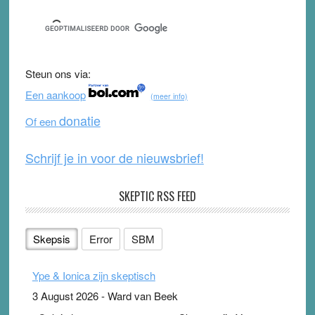
c
tt
u
e
e
er
T
d
b
u
Steun ons via:
o
b
Een aankoop
(meer info)
o
e
donatie
Of een
k
Schrijf je in voor de nieuwsbrief!
SKEPTIC RSS FEED
Skepsis
Error
SBM
Ype & Ionica zijn skeptisch
3 August 2026
-
Ward van Beek