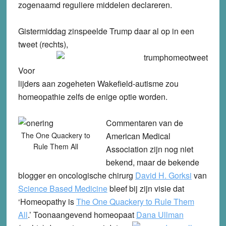
zogenaamd reguliere middelen declareren.
Gistermiddag zinspeelde Trump daar al op in een
tweet (rechts),
Voor
lijders aan zogeheten Wakefield-autisme zou
homeopathie zelfs de enige optie worden.
Commentaren van de
The One Quackery to
American Medical
Rule Them All
Association zijn nog niet
bekend, maar de bekende
blogger en oncologische chirurg
David H. Gorksi
van
Science Based Medicine
bleef bij zijn visie dat
‘Homeopathy is
The One Quackery to Rule Them
All
.’ Toonaangevend homeopaat
Dana Ullman