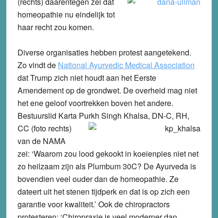
(rechts) daarentegen zei dat
homeopathie nu eindelijk tot
haar recht zou komen.
Diverse organisaties hebben protest aangetekend.
Zo vindt de
National Ayurvedic Medical Association
dat Trump zich niet houdt aan het Eerste
Amendement op de grondwet. De overheid mag niet
het ene geloof voortrekken boven het andere.
Bestuurslid Karta Purkh Singh Khalsa, DN-C, RH,
CC (foto rechts)
van de NAMA
zei: ‘Waarom zou lood gekookt in koeienpies niet net
zo heilzaam zijn als Plumbum 30C? De Ayurveda is
bovendien veel ouder dan de homeopathie. Ze
dateert uit het stenen tijdperk en dat is op zich een
garantie voor kwaliteit.’ Ook de chiropractors
protesteren: ‘Chiropraxie is veel moderner dan