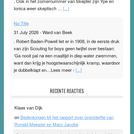
. Ook in het zomernummer van Skepter zijn Ype en
Ionica weer skeptisch …
[...]
No Title
31 July 2026
-
Ward van Beek
. Robert Baden-Powell liet er in 1908, in de eerste druk
van zijn Scouting for boys geen twijfel over bestaan:
‘Ga nooit pal na een maaltijd in diep water zwemmen,
want dan krijg je hoogstwaarschijnlijk kramp, waardoor
je dubbelklapt en…Lees meer ›
[...]
Pleisterplakkers in de topspsort
RECENTE REACTIES
31 July 2026
-
Ward van Beek
. Na mondtape is nu de neuspleister in trek bij
Klaas van Dijk
topsporters. Ze hopen ermee hun hartslag te verlagen
on
Bedenkingen bij het rapport over oversterfte van
terwijl ze meer zuurstof opnemen. Daarop heeft zo’n
Ronald Meester en Marc Jacobs
pleister geen effect. Maar het gevoel ‘makkelijker te
ademen’ kan goud waard zijn. Door…Lees meer